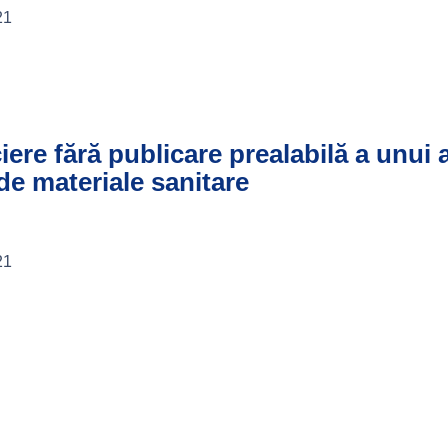
21
ciere fără publicare prealabilă a unui
 de materiale sanitare
21