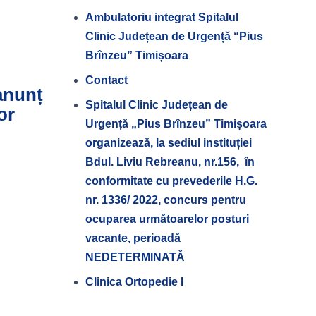
Ambulatoriu integrat Spitalul
Clinic Județean de Urgență “Pius
Brînzeu” Timișoara
Contact
 anunț
Spitalul Clinic Județean de
or
Urgență „Pius Brînzeu” Timișoara
organizează, la sediul instituției
Bdul. Liviu Rebreanu, nr.156, în
conformitate cu prevederile H.G.
nr. 1336/ 2022, concurs pentru
ocuparea următoarelor posturi
vacante, perioadă
NEDETERMINATĂ
Clinica Ortopedie I