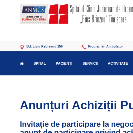
Bd. Liviu Rebreanu 156
Programări Ambulator


SPITAL
PACIENȚI
SERVICII
ACTIVITATE

Anunțuri Achiziții P
Invitație de participare la nego
anunț de participare privind ach