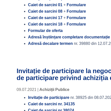
Caiet de sarcini 01
+
Formulare
Caiet de sarcini 08
+
Formulare
Caiet de sarcini 17
+
Formulare
Caiet de sarcini 18
+
Formulare
Formular de oferta
Adresă înștiințare completare documentație
Adresă decalare termen
nr. 39880 din 12.07.
Invitație de participare la nego
de participare privind achiziți
09.07.2021
|
Achiziții Publice
Invitație de participare
nr. 38925 din 08.07.20
Caiet de sarcini nr. 34135
Caiet de sarcini nr 38074