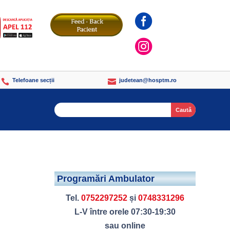


Telefoane secții
judetean@hosptm.ro


Search
Programări Ambulator
Tel.
0752297252
și
0748331296
L-V între orele 07:30-19:30
sau online