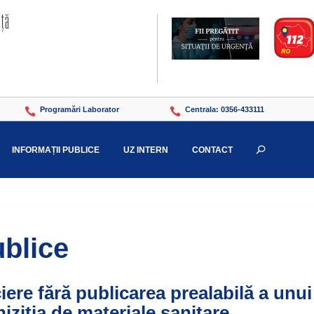
Programări Laborator
Centrala: 0356-433111


INFORMAȚII PUBLICE
UZ INTERN
CONTACT
U
ublice
ciere fără publicarea prealabilă a unui
iziția de materiale sanitare