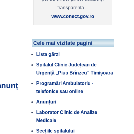
transparență –
www.conect.gov.ro
Cele mai vizitate pagini
Lista gărzi
Spitalul Clinic Județean de
Urgență „Pius Brînzeu” Timișoara
Programări Ambulatoriu -
 anunț
telefonice sau online
Anunțuri
Laborator Clinic de Analize
Medicale
Secțiile spitalului