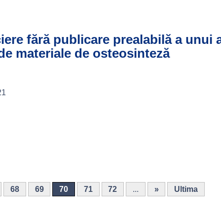
ciere fără publicare prealabilă a unui
 de materiale de osteosinteză
21
68
69
70
71
72
...
»
Ultima