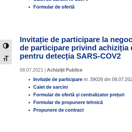
Formular de ofertă
Invitație de participare la nego
de participare privind achiziția
Toggle High Contrast
pentru detecția SARS-COV2
Toggle Font size
08.07.2021
|
Achiziții Publice
Invitație de participare
nr. 39026 din 08.07.20
Caiet de sarcini
Formular de ofertă și centralizator prețuri
Formular de propunere tehnică
Propunere de contract