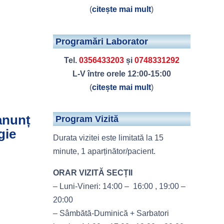
(
citește mai mult
)
Programări Laborator
Tel.
0356433203
și
0748331292
L-V între orele 12:00-15:00
(
citește mai mult
)
 anunț
Program Vizită
gie
Durata vizitei este limitată la 15
minute, 1 aparținător/pacient.
ORAR VIZITĂ SECȚII
– Luni-Vineri: 14:00 – 16:00 , 19:00 –
20:00
– Sâmbătă-Duminică + Sarbatori