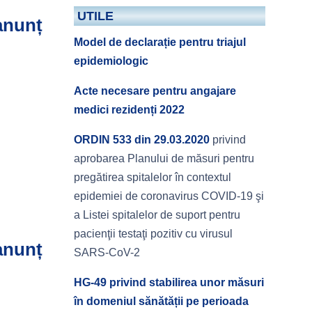
UTILE
 anunț
Model de declarație pentru triajul
epidemiologic
Acte necesare pentru angajare
medici rezidenți 2022
ORDIN 533 din 29.03.2020
privind
aprobarea Planului de măsuri pentru
pregătirea spitalelor în contextul
epidemiei de coronavirus COVID-19 şi
a Listei spitalelor de suport pentru
pacienţii testaţi pozitiv cu virusul
 anunț
SARS-CoV-2
i
HG-49 privind stabilirea unor măsuri
în domeniul sănătății pe perioada