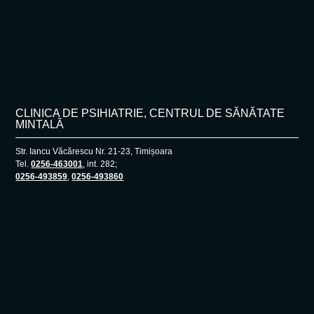
CLINICA DE PSIHIATRIE, CENTRUL DE SĂNĂTATE
MINTALĂ
Str. Iancu Văcărescu Nr. 21-23, Timișoara
Tel.
0256-463001
, int. 282;
0256-493859
,
0256-493860