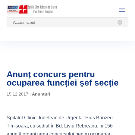
Acces rapid
Anunț concurs pentru
ocuparea funcției șef secție
15.12.2017
|
Anunțuri
Spitalul Clinic Județean de Urgență ”Pius Brinzeu”
Timișoara, cu sediul în Bd. Liviu Rebreanu, nr.156
anunță organizarea concursului pentru ocuparea