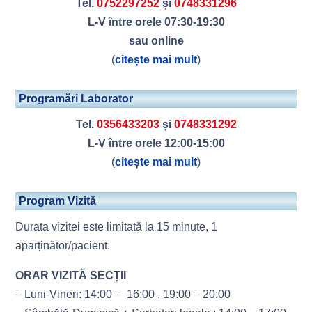
Tel.
0752297252
și
0748331296
L-V între orele 07:30-19:30
sau online
(
citește mai mult
)
Programări Laborator
Tel.
0356433203
și
0748331292
L-V între orele 12:00-15:00
(
citește mai mult
)
Program Vizită
Durata vizitei este limitată la 15 minute, 1
aparținător/pacient.
ORAR VIZITĂ SECȚII
– Luni-Vineri: 14:00 – 16:00 , 19:00 – 20:00