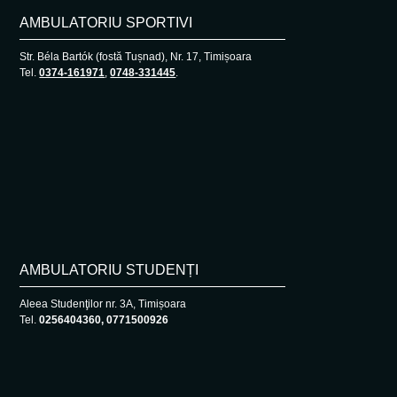
AMBULATORIU SPORTIVI
Str. Béla Bartók (fostă Tușnad), Nr. 17, Timișoara
Tel.
0374-161971
,
0748-331445
.
AMBULATORIU STUDENȚI
Aleea Studenţilor nr. 3A, Timișoara
Tel.
0256404360, 0771500926