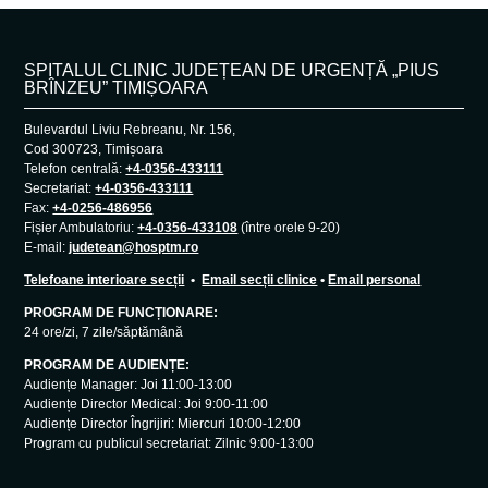
SPITALUL CLINIC JUDEȚEAN DE URGENȚĂ „PIUS
BRÎNZEU” TIMIȘOARA
Bulevardul Liviu Rebreanu, Nr. 156,
Cod 300723, Timișoara
Telefon centrală:
+4-0356-433111
Secretariat:
+4-0356-433111
Fax:
+4-0256-486956
Fișier Ambulatoriu:
+4-0356-433108
(între orele 9-20)
E-mail:
judetean@hosptm.ro
Telefoane interioare secții
•
Email secții clinice
•
Email personal
PROGRAM DE FUNCȚIONARE:
24 ore/zi, 7 zile/săptămână
PROGRAM DE AUDIENȚE:
Audiențe Manager: Joi 11:00-13:00
Audiențe Director Medical: Joi 9:00-11:00
Audiențe Director Îngrijiri: Miercuri 10:00-12:00
Program cu publicul secretariat: Zilnic 9:00-13:00