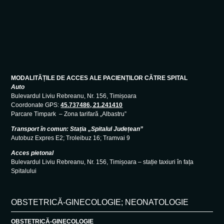
MODALITĂȚILE DE ACCES ALE PACIENȚILOR CĂTRE SPITAL
Auto
Bulevardul Liviu Rebreanu, Nr. 156, Timișoara
Coordonate GPS:
45.737486, 21.241410
Parcare Timpark – Zona tarifară „Albastru”
Transport în comun: Stația „Spitalul Județean”
Autobuz Expres E2; Troleibuz 16; Tramvai 9
Acces pietonal
Bulevardul Liviu Rebreanu, Nr. 156, Timișoara – stație taxiuri în fața
Spitalului
OBSTETRICĂ-GINECOLOGIE; NEONATOLOGIE
OBSTETRICĂ-GINECOLOGIE