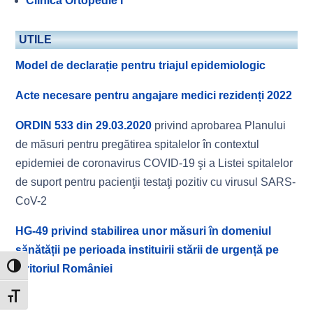
Clinica Ortopedie I
UTILE
Model de declarație pentru triajul epidemiologic
Acte necesare pentru angajare medici rezidenți 2022
ORDIN 533 din 29.03.2020
privind aprobarea Planului
de măsuri pentru pregătirea spitalelor în contextul
epidemiei de coronavirus COVID-19 şi a Listei spitalelor
de suport pentru pacienţii testaţi pozitiv cu virusul SARS-
CoV-2
HG-49 privind stabilirea unor măsuri în domeniul
sănătății pe perioada instituirii stării de urgență pe
teritoriul României
Toggle High Contrast
Toggle Font size