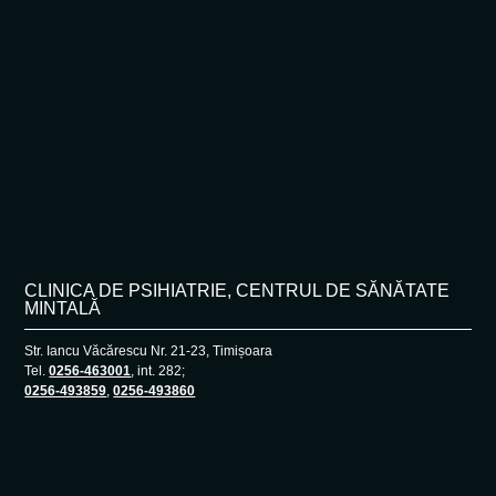
CLINICA DE PSIHIATRIE, CENTRUL DE SĂNĂTATE
MINTALĂ
Str. Iancu Văcărescu Nr. 21-23, Timișoara
Tel.
0256-463001
, int. 282;
0256-493859
,
0256-493860