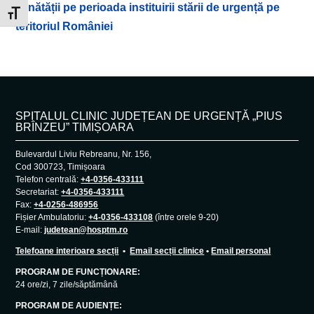
sănătății pe perioada instituirii stării de urgență pe
Toggle Font size
teritoriul României
SPITALUL CLINIC JUDEȚEAN DE URGENȚĂ „PIUS
BRÎNZEU” TIMIȘOARA
Bulevardul Liviu Rebreanu, Nr. 156,
Cod 300723, Timișoara
Telefon centrală:
+4-0356-433111
Secretariat:
+4-0356-433111
Fax:
+4-0256-486956
Fișier Ambulatoriu:
+4-0356-433108
(între orele 9-20)
E-mail:
judetean@hosptm.ro
Telefoane interioare secții
•
Email secții clinice
•
Email personal
PROGRAM DE FUNCȚIONARE:
24 ore/zi, 7 zile/săptămână
PROGRAM DE AUDIENȚE: