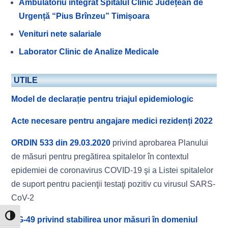
Ambulatoriu integrat Spitalul Clinic Județean de
Urgență “Pius Brînzeu” Timișoara
Venituri nete salariale
Laborator Clinic de Analize Medicale
UTILE
Model de declarație pentru triajul epidemiologic
Acte necesare pentru angajare medici rezidenți 2022
ORDIN 533 din 29.03.2020
privind aprobarea Planului
de măsuri pentru pregătirea spitalelor în contextul
epidemiei de coronavirus COVID-19 şi a Listei spitalelor
de suport pentru pacienţii testaţi pozitiv cu virusul SARS-
CoV-2
Toggle High Contrast
HG-49 privind stabilirea unor măsuri în domeniul