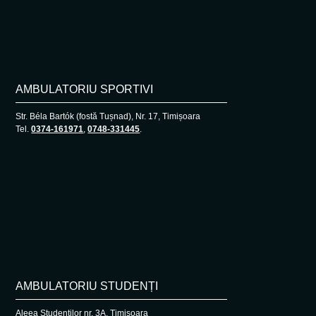
AMBULATORIU SPORTIVI
Str. Béla Bartók (fostă Tușnad), Nr. 17, Timișoara
Tel.
0374-161971
,
0748-331445
.
AMBULATORIU STUDENȚI
Aleea Studenţilor nr. 3A, Timișoara