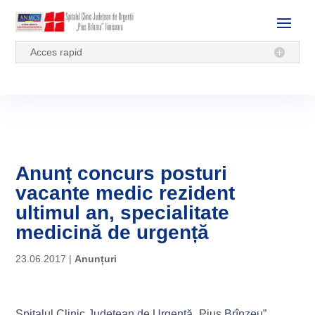
Acces rapid
Anunț concurs posturi
vacante medic rezident
ultimul an, specialitate
medicină de urgență
23.06.2017
|
Anunțuri
Spitalul Clinic Judeţean de Urgenţă „Pius Brînzeu”