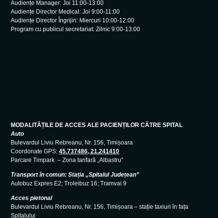
Audiențe Manager: Joi 11:00-13:00
Audiențe Director Medical: Joi 9:00-11:00
Audiențe Director Îngrijiri: Miercuri 10:00-12:00
Program cu publicul secretariat: Zilnic 9:00-13:00
MODALITĂȚILE DE ACCES ALE PACIENȚILOR CĂTRE SPITAL
Auto
Bulevardul Liviu Rebreanu, Nr. 156, Timișoara
Coordonate GPS:
45.737486, 21.241410
Parcare Timpark – Zona tarifară „Albastru”
Transport în comun: Stația „Spitalul Județean”
Autobuz Expres E2; Troleibuz 16; Tramvai 9
Acces pietonal
Bulevardul Liviu Rebreanu, Nr. 156, Timișoara – stație taxiuri în fața
Spitalului