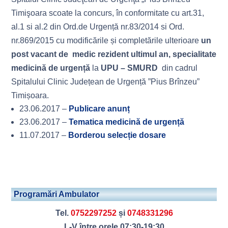
Timişoara scoate la concurs, în conformitate cu art.31,
al.1 si al.2 din Ord.de Urgență nr.83/2014 si Ord.
nr.869/2015 cu modificările și completările ulterioare
un
post vacant de medic rezident ultimul an, specialitate
medicină de urgență
la
UPU – SMURD
din cadrul
Spitalului Clinic Județean de Urgență ”Pius Brînzeu”
Timișoara.
23.06.2017 –
Publicare anunț
23.06.2017 –
Tematica medicină de urgență
11.07.2017 –
Borderou selecție dosare
Programări Ambulator
Tel.
0752297252
și
0748331296
L-V între orele 07:30-19:30