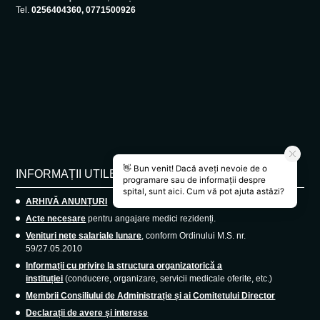
Tel.
0256404360, 0771500926
INFORMAȚII UTILE
ARHIVĂ ANUNȚURI
Acte necesare
pentru angajare medici rezidenți.
Venituri nete salariale lunare
, conform Ordinului M.S. nr.
59/27.05.2010
Informații cu privire la structura organizatorică a
instituției
(conducere, organizare, servicii medicale oferite, etc.)
Membrii Consiliului de Administrație și ai Comitetului Director
Declarații de avere și interese