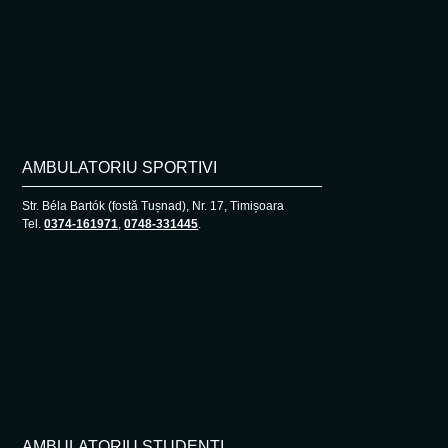
AMBULATORIU SPORTIVI
Str. Béla Bartók (fostă Tușnad), Nr. 17, Timișoara
Tel.
0374-161971
,
0748-331445
.
AMBULATORIU STUDENȚI