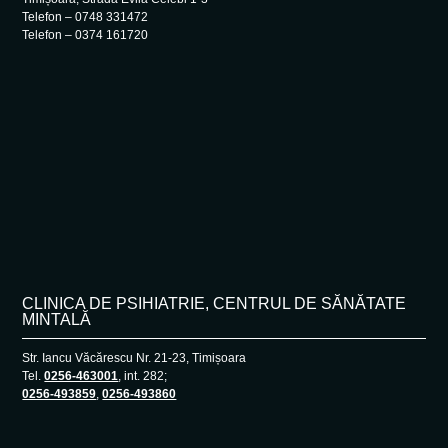
Telefon – 0748 331472
Telefon – 0374 161720
CLINICA DE PSIHIATRIE, CENTRUL DE SĂNĂTATE
MINTALĂ
Str. Iancu Văcărescu Nr. 21-23, Timișoara
Tel.
0256-463001
, int. 282;
0256-493859
,
0256-493860