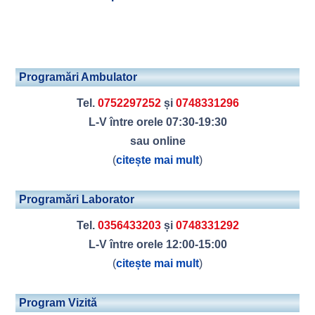
Programări Ambulator
Tel.
0752297252
și
0748331296
L-V între orele 07:30-19:30
sau online
(
citește mai mult
)
Programări Laborator
Tel.
0356433203
și
0748331292
L-V între orele 12:00-15:00
(
citește mai mult
)
Program Vizită