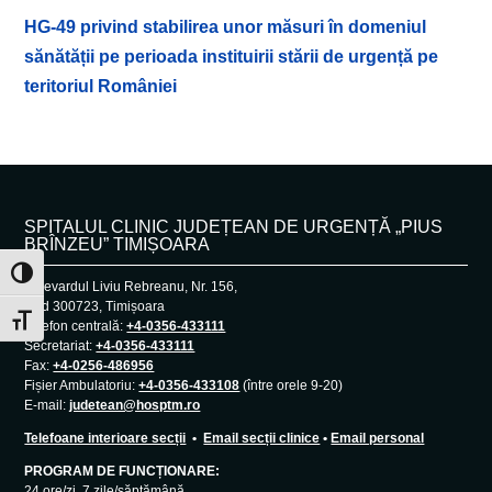
HG-49 privind stabilirea unor măsuri în domeniul
sănătății pe perioada instituirii stării de urgență pe
teritoriul României
SPITALUL CLINIC JUDEȚEAN DE URGENȚĂ „PIUS
BRÎNZEU” TIMIȘOARA
Toggle High Contrast
Bulevardul Liviu Rebreanu, Nr. 156,
Cod 300723, Timișoara
Toggle Font size
Telefon centrală:
+4-0356-433111
Secretariat:
+4-0356-433111
Fax:
+4-0256-486956
Fișier Ambulatoriu:
+4-0356-433108
(între orele 9-20)
E-mail:
judetean@hosptm.ro
Telefoane interioare secții
•
Email secții clinice
•
Email personal
PROGRAM DE FUNCȚIONARE:
24 ore/zi, 7 zile/săptămână