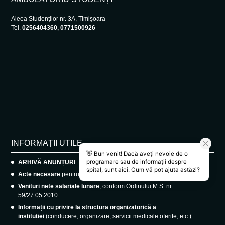
Aleea Studenţilor nr. 3A, Timișoara
Tel.
0256404360, 0771500926
INFORMAȚII UTILE
ARHIVĂ ANUNȚURI
Acte necesare
pentru angajare medici rezidenți.
Venituri nete salariale lunare
, conform Ordinului M.S. nr.
59/27.05.2010
Informații cu privire la structura organizatorică a
instituției
(conducere, organizare, servicii medicale oferite, etc.)