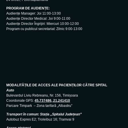
PROGRAM DE AUDIENȚE:
Audiențe Manager: Joi 11:00-13:00
Audiențe Director Medical: Joi 9:00-11:00
Audiențe Director Îngrijiri: Miercuri 10:00-12:00
Program cu publicul secretariat: Zilnic 9:00-13:00
MODALITĂȚILE DE ACCES ALE PACIENȚILOR CĂTRE SPITAL
Auto
Bulevardul Liviu Rebreanu, Nr. 156, Timișoara
Coordonate GPS:
45.737486, 21.241410
Parcare Timpark – Zona tarifară „Albastru”
Transport în comun: Stația „Spitalul Județean”
Autobuz Expres E2; Troleibuz 16; Tramvai 9
Acces pietonal