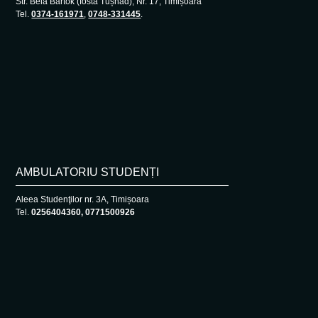
Str. Béla Bartók (fostă Tușnad), Nr. 17, Timișoara
Tel.
0374-161971
,
0748-331445
.
AMBULATORIU STUDENȚI
Aleea Studenţilor nr. 3A, Timișoara
Tel.
0256404360, 0771500926