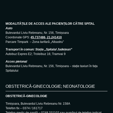
MODALITĂȚILE DE ACCES ALE PACIENȚILOR CĂTRE SPITAL
Auto
Bulevardul Liviu Rebreanu, Nr. 156, Timișoara
Coordonate GPS:
45.737486, 21.241410
Parcare Timpark – Zona tarifară „Albastru”
Transport în comun: Stația „Spitalul Județean”
Autobuz Expres E2; Troleibuz 16; Tramvai 9
Acces pietonal
Bulevardul Liviu Rebreanu, Nr. 156, Timișoara – stație taxiuri în fața
Spitalului
OBSTETRICĂ-GINECOLOGIE; NEONATOLOGIE
OBSTETRICĂ-GINECOLOGIE
Timișoara, Bulevardul Liviu Rebreanu Nr. 158A
Telefon fix – 0374 / 161717
Telefon medic de gardă – 0748 331102 sau numărul de telefon indicat