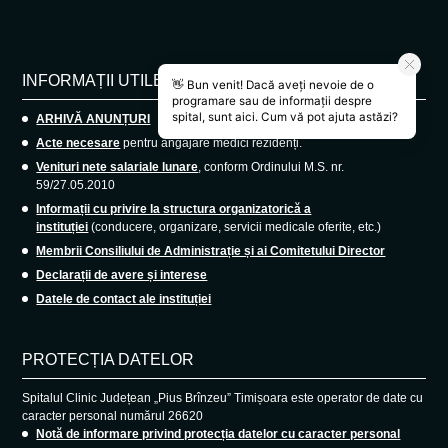
INFORMAȚII UTILE
ARHIVĂ ANUNȚURI
Acte necesare
pentru angajare medici rezidenți.
Venituri nete salariale lunare
, conform Ordinului M.S. nr.
59/27.05.2010
Informații cu privire la structura organizatorică a
instituției
(conducere, organizare, servicii medicale oferite, etc.)
Membrii Consiliului de Administrație și ai Comitetului Director
Declarații de avere și interese
Datele de contact ale instituției
PROTECȚIA DATELOR
Spitalul Clinic Județean „Pius Brînzeu” Timișoara este operator de date cu
caracter personal numărul 26620
Notă de informare privind protecția datelor cu caracter personal