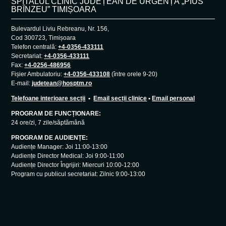
SPITALUL CLINIC JUDEȚEAN DE URGENȚĂ „PIUS
BRÎNZEU” TIMIȘOARA
Bulevardul Liviu Rebreanu, Nr. 156,
Cod 300723, Timișoara
Telefon centrală:
+4-0356-433111
Secretariat:
+4-0356-433111
Fax:
+4-0256-486956
Fișier Ambulatoriu:
+4-0356-433108
(între orele 9-20)
E-mail:
judetean@hosptm.ro
Telefoane interioare secții
•
Email secții clinice
•
Email personal
PROGRAM DE FUNCȚIONARE:
24 ore/zi, 7 zile/săptămână
PROGRAM DE AUDIENȚE:
Audiențe Manager: Joi 11:00-13:00
Audiențe Director Medical: Joi 9:00-11:00
Audiențe Director Îngrijiri: Miercuri 10:00-12:00
Program cu publicul secretariat: Zilnic 9:00-13:00