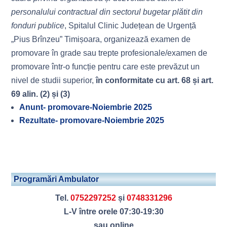
personalului contractual din sectorul bugetar plătit din
fonduri publice
, Spitalul Clinic Județean de Urgență
„Pius Brînzeu” Timișoara, organizează examen de
promovare în grade sau trepte profesionale/examen de
promovare într-o funcție pentru care este prevăzut un
nivel de studii superior,
în conformitate cu art. 68 și art.
69 alin. (2) și (3)
Anunt- promovare-Noiembrie 2025
Rezultate- promovare-Noiembrie 2025
Programări Ambulator
Tel.
0752297252
și
0748331296
L-V între orele 07:30-19:30
sau online