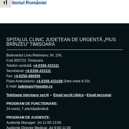
teritoriul României
Toggle Font size
SPITALUL CLINIC JUDEȚEAN DE URGENȚĂ „PIUS
BRÎNZEU” TIMIȘOARA
Bulevardul Liviu Rebreanu, Nr. 156,
Cod 300723, Timișoara
Telefon centrală:
+4-0356-433111
Secretariat:
+4-0356-433111
Fax:
+4-0256-486956
Fișier Ambulatoriu:
+4-0356-433108
(între orele 9-20)
E-mail:
judetean@hosptm.ro
Telefoane interioare secții
•
Email secții clinice
•
Email personal
PROGRAM DE FUNCȚIONARE:
24 ore/zi, 7 zile/săptămână
PROGRAM DE AUDIENȚE:
Audiențe Manager: Joi 11:00-13:00
Audiențe Director Medical: Joi 9:00-11:00