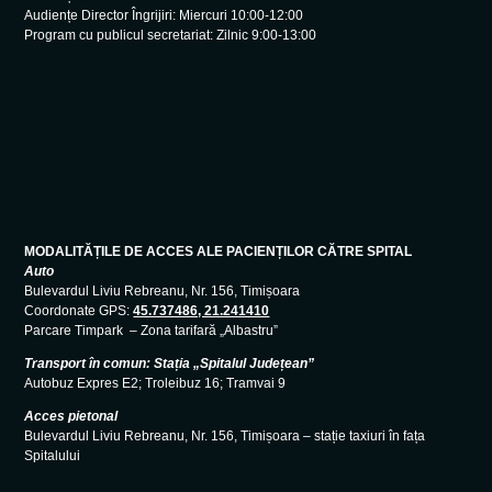
Audiențe Director Îngrijiri: Miercuri 10:00-12:00
Program cu publicul secretariat: Zilnic 9:00-13:00
MODALITĂȚILE DE ACCES ALE PACIENȚILOR CĂTRE SPITAL
Auto
Bulevardul Liviu Rebreanu, Nr. 156, Timișoara
Coordonate GPS:
45.737486, 21.241410
Parcare Timpark – Zona tarifară „Albastru”
Transport în comun: Stația „Spitalul Județean”
Autobuz Expres E2; Troleibuz 16; Tramvai 9
Acces pietonal
Bulevardul Liviu Rebreanu, Nr. 156, Timișoara – stație taxiuri în fața
Spitalului