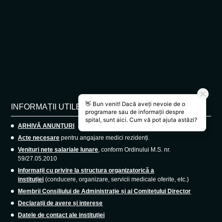
INFORMAȚII UTILE
ARHIVĂ ANUNȚURI
Acte necesare
pentru angajare medici rezidenți.
Venituri nete salariale lunare
, conform Ordinului M.S. nr.
59/27.05.2010
Informații cu privire la structura organizatorică a
instituției
(conducere, organizare, servicii medicale oferite, etc.)
Membrii Consiliului de Administrație și ai Comitetului Director
Declarații de avere și interese
Datele de contact ale instituției