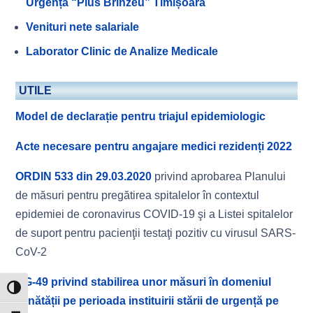
Urgență “Pius Brînzeu” Timișoara
Venituri nete salariale
Laborator Clinic de Analize Medicale
UTILE
Model de declarație pentru triajul epidemiologic
Acte necesare pentru angajare medici rezidenți 2022
ORDIN 533 din 29.03.2020
privind aprobarea Planului
de măsuri pentru pregătirea spitalelor în contextul
epidemiei de coronavirus COVID-19 şi a Listei spitalelor
de suport pentru pacienţii testaţi pozitiv cu virusul SARS-
CoV-2
HG-49 privind stabilirea unor măsuri în domeniul
Toggle High Contrast
sănătății pe perioada instituirii stării de urgență pe