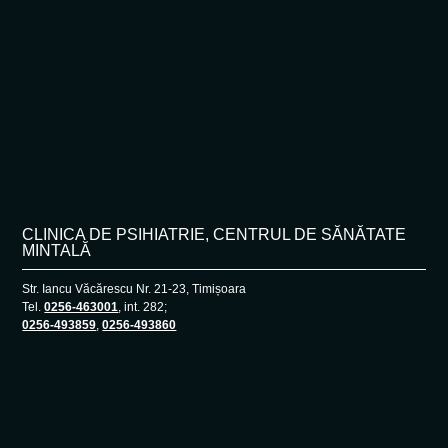
CLINICA DE PSIHIATRIE, CENTRUL DE SĂNĂTATE
MINTALĂ
Str. Iancu Văcărescu Nr. 21-23, Timișoara
Tel.
0256-463001
, int. 282;
0256-493859
,
0256-493860