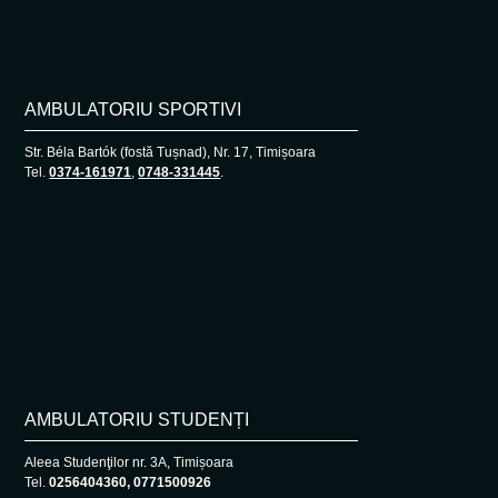
AMBULATORIU SPORTIVI
Str. Béla Bartók (fostă Tușnad), Nr. 17, Timișoara
Tel.
0374-161971
,
0748-331445
.
AMBULATORIU STUDENȚI
Aleea Studenţilor nr. 3A, Timișoara
Tel.
0256404360, 0771500926