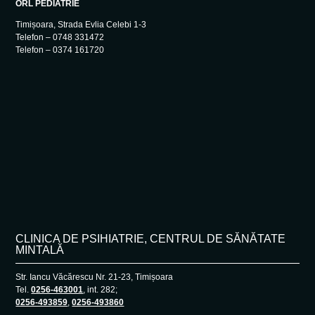
ORL PEDIATRIE
Timișoara, Strada Evlia Celebi 1-3
Telefon – 0748 331472
Telefon – 0374 161720
CLINICA DE PSIHIATRIE, CENTRUL DE SĂNĂTATE
MINTALĂ
Str. Iancu Văcărescu Nr. 21-23, Timișoara
Tel.
0256-463001
, int. 282;
0256-493859
,
0256-493860