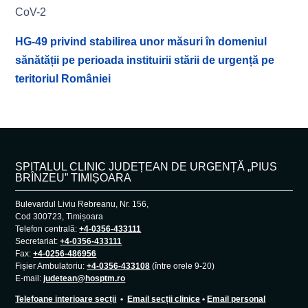
CoV-2
HG-49 privind stabilirea unor măsuri în domeniul
sănătății pe perioada instituirii stării de urgență pe
teritoriul României
SPITALUL CLINIC JUDEȚEAN DE URGENȚĂ „PIUS
BRÎNZEU” TIMIȘOARA
Bulevardul Liviu Rebreanu, Nr. 156,
Cod 300723, Timișoara
Telefon centrală:
+4-0356-433111
Secretariat:
+4-0356-433111
Fax:
+4-0256-486956
Fișier Ambulatoriu:
+4-0356-433108
(între orele 9-20)
E-mail:
judetean@hosptm.ro
Telefoane interioare secții
•
Email secții clinice
•
Email personal