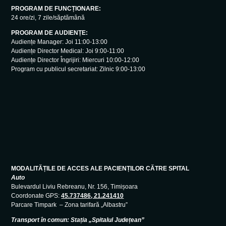
PROGRAM DE FUNCȚIONARE:
24 ore/zi, 7 zile/săptămână
PROGRAM DE AUDIENȚE:
Audiențe Manager: Joi 11:00-13:00
Audiențe Director Medical: Joi 9:00-11:00
Audiențe Director Îngrijiri: Miercuri 10:00-12:00
Program cu publicul secretariat: Zilnic 9:00-13:00
MODALITĂȚILE DE ACCES ALE PACIENȚILOR CĂTRE SPITAL
Auto
Bulevardul Liviu Rebreanu, Nr. 156, Timișoara
Coordonate GPS:
45.737486, 21.241410
Parcare Timpark – Zona tarifară „Albastru”
Transport în comun: Stația „Spitalul Județean”