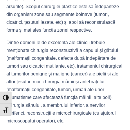
arsurile). Scopul chirurgiei plastice este să îndepărteze
din organism zone sau segmente bolnave (tumori,
cicatrici, țesuturi lezate, etc) și apoi să reconstruiască
forma și mai ales funcția zonei respective.
Dintre domeniile de excelență ale clinicii trebuie
menționate chirurgia reconstructivă a capului și gâtului
(malformații congenitale, defecte după îndepărtare de
tumori sau cicatrici mutilante, etc), tratamentul chirurgical
al tumorilor benigne şi maligne (cancer) ale pielii și ale
altor țesuturi moi, chirurgia mâinii și antebrațului
(malformații congenitale, tumori, urmări ale unor
traumatisme care afectează funcția mâinii, alte boli),
Toggle High Contrast
chirurgia sânului, a membrului inferior, a nervilor
Toggle Font size
periferici, reconstrucțiile microchirurgicale (cu ajutorul
microscopului operator), etc.