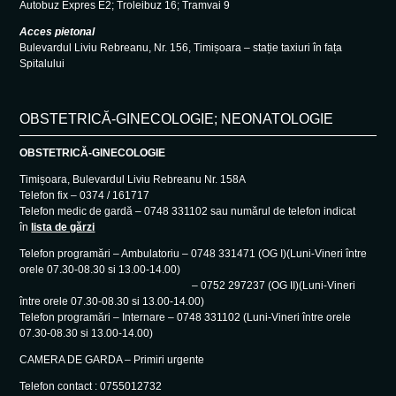
Autobuz Expres E2; Troleibuz 16; Tramvai 9
Acces pietonal
Bulevardul Liviu Rebreanu, Nr. 156, Timișoara – stație taxiuri în fața
Spitalului
OBSTETRICĂ-GINECOLOGIE; NEONATOLOGIE
OBSTETRICĂ-GINECOLOGIE
Timișoara, Bulevardul Liviu Rebreanu Nr. 158A
Telefon fix – 0374 / 161717
Telefon medic de gardă – 0748 331102 sau numărul de telefon indicat
în
lista de gărzi
Telefon programări – Ambulatoriu – 0748 331471 (OG I)(Luni-Vineri între
orele 07.30-08.30 si 13.00-14.00)
– 0752 297237 (OG II)(Luni-Vineri
între orele 07.30-08.30 si 13.00-14.00)
Telefon programări – Internare – 0748 331102 (Luni-Vineri între orele
07.30-08.30 si 13.00-14.00)
CAMERA DE GARDA – Primiri urgente
Telefon contact : 0755012732