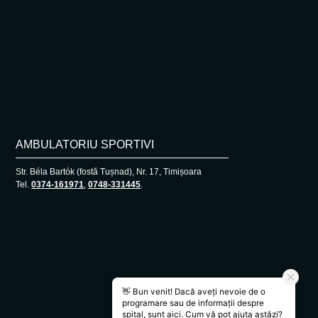
AMBULATORIU SPORTIVI
Str. Béla Bartók (fostă Tușnad), Nr. 17, Timișoara
Tel.
0374-161971
,
0748-331445
.