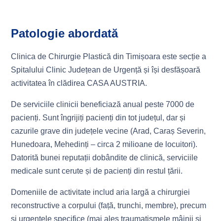
Patologie abordată
Clinica de Chirurgie Plastică din Timișoara este secție a
Spitalului Clinic Județean de Urgență și își desfășoară
activitatea în clădirea CASA AUSTRIA.
De serviciile clinicii beneficiază anual peste 7000 de
pacienți. Sunt îngrijiți pacienți din tot județul, dar și
cazurile grave din județele vecine (Arad, Caraș Severin,
Hunedoara, Mehedinți – circa 2 milioane de locuitori).
Datorită bunei reputații dobândite de clinică, serviciile
medicale sunt cerute și de pacienți din restul țării.
Domeniile de activitate includ aria largă a chirurgiei
reconstructive a corpului (față, trunchi, membre), precum
și urgențele specifice (mai ales traumatismele mâinii și