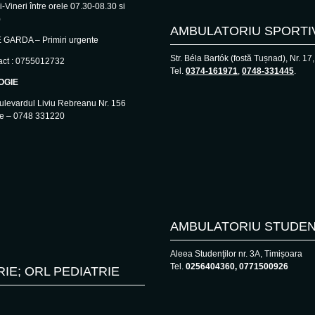
-Vineri între orele 07.30-08.30 si
)
AMBULATORIU SPORTI
GARDA – Primiri urgente
Str. Béla Bartók (fostă Tușnad), Nr. 17
act : 0755012732
Tel.
0374-161971
,
0748-331445
.
OGIE
ulevardul Liviu Rebreanu Nr. 156
ie – 0748 331220
AMBULATORIU STUDEN
Aleea Studenţilor nr. 3A, Timișoara
Tel.
0256404360, 0771500926
RIE; ORL PEDIATRIE