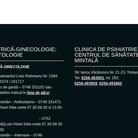
RICĂ-GINECOLOGIE;
CLINICA DE PSIHIATRIE
TOLOGIE
CENTRUL DE SĂNĂTAT
MINTALĂ
Ă-GINECOLOGIE
Str. Iancu Văcărescu Nr. 21-23, Timiș
ulevardul Liviu Rebreanu Nr. 158A
Tel.
0256-463001
, int. 282;
– 0374 / 161717
0256-493859
,
0256-493860
ic de gardă – 0748 331102 sau
elefon indicat în
lista de gărzi
gramări – Ambulatoriu – 0748 331471
ineri între orele 07.30-08.30 si 13.00-
 0752
I)(Luni-Vineri între orele 07.30-08.30
00)
ramări – Internare – 0748