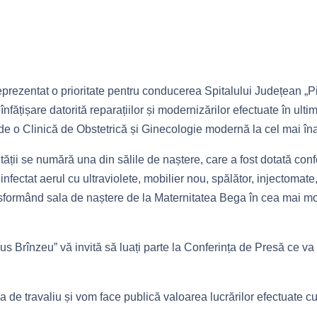
prezentat o prioritate pentru conducerea Spitalului Județean „P
ățișare datorită reparațiilor și modernizărilor efectuate în ultimi
de o Clinică de Obstetrică și Ginecologie modernă la cel mai înal
tății se numără una din sălile de naștere, care a fost dotată con
fectat aerul cu ultraviolete, mobilier nou, spălător, injectomat
ransformând sala de naștere de la Maternitatea Bega în cea mai 
s Brînzeu” vă invită să luați parte la Conferința de Presă ce va
 de travaliu și vom face publică valoarea lucrărilor efectuate cu