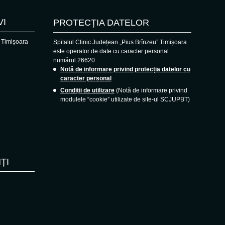
VI
PROTECȚIA DATELOR
, Timișoara
Spitalul Clinic Județean „Pius Brînzeu” Timișoara
este operator de date cu caracter personal
numărul 26620
Notă de informare privind protecția datelor cu
caracter personal
Condiții de utilizare
(Notă de informare privind
modulele “cookie” utilizate de site-ul SCJUPBT)
ȚI