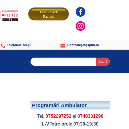


Telefoane secții
judetean@hosptm.ro


Search
Programări Ambulator
Tel.
0752297252
și
0748331296
L-V între orele 07:30-19:30