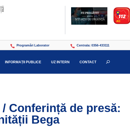
Programări Laborator
Centrala: 0356-433111


INFORMAȚII PUBLICE
UZ INTERN
CONTACT
U
/ Conferință de presă:
ității Bega