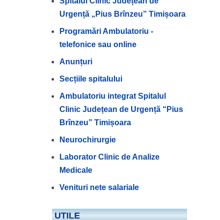
Spitalul Clinic Județean de
Urgență „Pius Brînzeu” Timișoara
Programări Ambulatoriu -
telefonice sau online
Anunțuri
Secțiile spitalului
Ambulatoriu integrat Spitalul
Clinic Județean de Urgență “Pius
Brînzeu” Timișoara
Neurochirurgie
Laborator Clinic de Analize
Medicale
Venituri nete salariale
UTILE