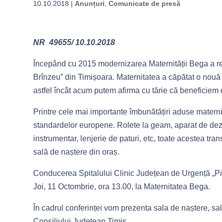
10.10.2018
|
Anunțuri
,
Comunicate de presă
NR 49655/ 10.10.2018
Începând cu 2015 modernizarea Maternității Bega a re
Brînzeu” din Timișoara. Maternitatea a căpătat o nouă înf
astfel încât acum putem afirma cu tărie că beneficiem 
Printre cele mai importante îmbunătățiri aduse materni
standardelor europene. Rolete la geam, aparat de dezin
instrumentar, lenjerie de paturi, etc, toate acestea t
sală de naștere din oraș.
Conducerea Spitalului Clinic Județean de Urgență „Piu
Joi, 11 Octombrie, ora 13.00, la Maternitatea Bega.
În cadrul conferinței vom prezenta sala de naștere, sala
Consiliului Județean Timiș.