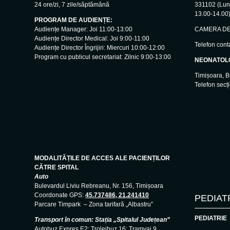
24 ore/zi, 7 zile/săptămână
331102 (Luni
13.00-14.00
PROGRAM DE AUDIENȚE:
Audiențe Manager: Joi 11:00-13:00
CAMERA DE 
Audiențe Director Medical: Joi 9:00-11:00
Telefon cont
Audiențe Director Îngrijiri: Miercuri 10:00-12:00
Program cu publicul secretariat: Zilnic 9:00-13:00
NEONATOL
Timișoara, B
Telefon secț
MODALITĂȚILE DE ACCES ALE PACIENȚILOR
CĂTRE SPITAL
Auto
Bulevardul Liviu Rebreanu, Nr. 156, Timișoara
Coordonate GPS:
45.737486, 21.241410
PEDIAT
Parcare Timpark – Zona tarifară „Albastru”
PEDIATRIE
Transport în comun: Stația „Spitalul Județean”
Autobuz Expres E2; Troleibuz 16; Tramvai 9