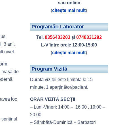
sau online
(
citește mai mult
)
Programări Laborator
ius
Tel.
0356433203
și
0748331292
i 3 ani,
L-V între orele 12:00-15:00
t nivel.
(
citește mai mult
)
form
Program Vizită
e, masă de
modernă
Durata vizitei este limitată la 15
minute, 1 aparținător/pacient.
 avea loc
ORAR VIZITĂ SECȚII
– Luni-Vineri: 14:00 – 16:00 , 19:00 –
20:00
 sprijinul
– Sâmbătă-Duminică + Sarbatori