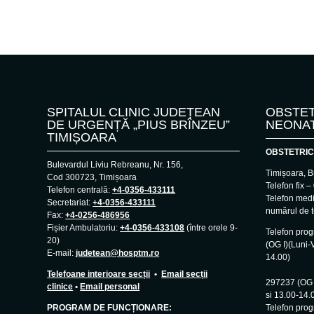
SPITALUL CLINIC JUDEȚEAN
OBSTET
DE URGENȚĂ „PIUS BRÎNZEU”
NEONA
TIMIȘOARA
OBSTETRIC
Bulevardul Liviu Rebreanu, Nr. 156,
Timișoara, B
Cod 300723, Timișoara
Telefon fix 
Telefon centrală:
+4-0356-433111
Telefon med
Secretariat:
+4-0356-433111
numărul de t
Fax:
+4-0256-486956
Fișier Ambulatoriu:
+4-0356-433108
(între orele 9-
Telefon pro
20)
(OG I)(Luni-V
E-mail:
judetean@hosptm.ro
14.00)
–
Telefoane interioare secții
•
Email secții
297237 (OG I
clinice
•
Email personal
si 13.00-14.
PROGRAM DE FUNCȚIONARE:
Telefon prog