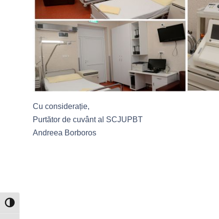
Cu considerație,
Purtător de cuvânt al SCJUPBT
Andreea Borboros
Toggle High Contrast