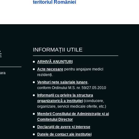
teritoriul României
,
INFORMAȚII UTILE
E
ARHIVĂ ANUNȚURI
Acte necesare
pentru angajare medici
oara
rezidenți.
Venituri nete salariale lunare
,
conform Ordinului M.S. nr. 59/27.05.2010
Informații cu privire la structura
organizatorică a instituției
(conducere,
organizare, servicii medicale oferite, etc.)
Membrii Consiliului de Administrație și ai
Comitetului Director
Declarații de avere și interese
Datele de contact ale instituției