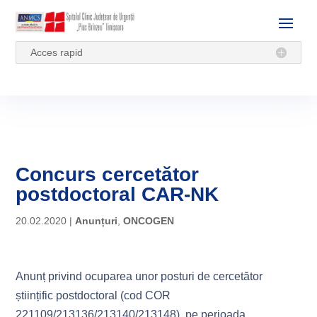
Acces rapid
Concurs cercetător
postdoctoral CAR-NK
20.02.2020
|
Anunțuri
,
ONCOGEN
Anunț privind ocuparea unor posturi de cercetător
științific postdoctoral (cod COR
221109/213136/213140/213148) pe perioada