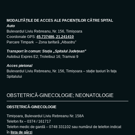
MODALITĂȚILE DE ACCES ALE PACIENȚILOR CĂTRE SPITAL
Auto
Bulevardul Liviu Rebreanu, Nr. 156, Timișoara
Coordonate GPS:
45.737486, 21.241410
Parcare Timpark – Zona tarifară „Albastru”
Transport în comun: Stația „Spitalul Județean”
Autobuz Expres E2; Troleibuz 16; Tramvai 9
Acces pietonal
Bulevardul Liviu Rebreanu, Nr. 156, Timișoara – stație taxiuri în fața
Spitalului
OBSTETRICĂ-GINECOLOGIE; NEONATOLOGIE
OBSTETRICĂ-GINECOLOGIE
Timișoara, Bulevardul Liviu Rebreanu Nr. 158A
Telefon fix – 0374 / 161717
Telefon medic de gardă – 0748 331102 sau numărul de telefon indicat
în
lista de gărzi