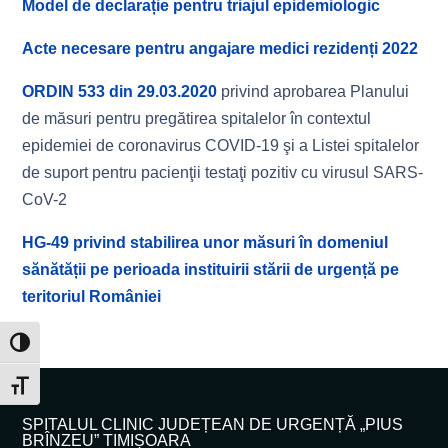
Model de declarație pentru triajul epidemiologic
Acte necesare pentru angajare medici rezidenți 2022
ORDIN 533 din 29.03.2020
privind aprobarea Planului
de măsuri pentru pregătirea spitalelor în contextul
epidemiei de coronavirus COVID-19 şi a Listei spitalelor
de suport pentru pacienţii testaţi pozitiv cu virusul SARS-
CoV-2
HG-49 privind stabilirea unor măsuri în domeniul
sănătății pe perioada instituirii stării de urgență pe
teritoriul României
Toggle High Contrast
Toggle Font size
SPITALUL CLINIC JUDEȚEAN DE URGENȚĂ „PIUS
BRÎNZEU” TIMIȘOARA