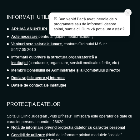
INFORMAȚII UTILE
ARHIVĂ ANUNȚURI
Acte necesare
pentru angajare medici rezidenți.
Venituri nete salariale lunare
, conform Ordinului M.S. nr.
59/27.05.2010
Informații cu privire la structura organizatorică a
instituției
(conducere, organizare, servicii medicale oferite, etc.)
Membrii Consiliului de Administrație și ai Comitetului Director
Declarații de avere și interese
Datele de contact ale instituției
PROTECȚIA DATELOR
Spitalul Clinic Județean „Pius Brînzeu” Timișoara este operator de date cu
caracter personal numărul 26620
Notă de informare privind protecția datelor cu caracter personal
Condiții de utilizare
(Notă de informare privind modulele “cookie”