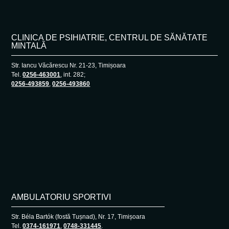
CLINICA DE PSIHIATRIE, CENTRUL DE SĂNĂTATE
MINTALĂ
Str. Iancu Văcărescu Nr. 21-23, Timișoara
Tel.
0256-463001
, int. 282;
0256-493859
,
0256-493860
AMBULATORIU SPORTIVI
Str. Béla Bartók (fostă Tușnad), Nr. 17, Timișoara
Tel.
0374-161971
,
0748-331445
.