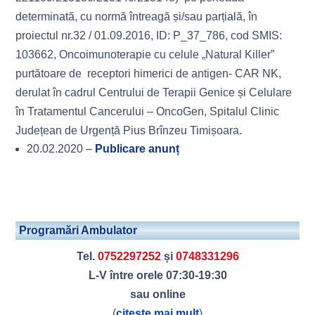
determinată, cu normă întreagă și/sau parțială, în
proiectul nr.32 / 01.09.2016, ID: P_37_786, cod SMIS:
103662, Oncoimunoterapie cu celule „Natural Killer”
purtătoare de receptori himerici de antigen- CAR NK,
derulat în cadrul Centrului de Terapii Genice și Celulare
în Tratamentul Cancerului – OncoGen, Spitalul Clinic
Județean de Urgență Pius Brînzeu Timișoara.
20.02.2020 –
Publicare anunț
Programări Ambulator
Tel.
0752297252
și
0748331296
L-V între orele 07:30-19:30
sau online
(
citește mai mult
)