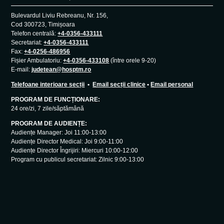
Bulevardul Liviu Rebreanu, Nr. 156,
Cod 300723, Timișoara
Telefon centrală:
+4-0356-433111
Secretariat:
+4-0356-433111
Fax:
+4-0256-486956
Fișier Ambulatoriu:
+4-0356-433108
(între orele 9-20)
E-mail:
judetean@hosptm.ro
Telefoane interioare secții
•
Email secții clinice
•
Email personal
PROGRAM DE FUNCȚIONARE:
24 ore/zi, 7 zile/săptămână
PROGRAM DE AUDIENȚE:
Audiențe Manager: Joi 11:00-13:00
Audiențe Director Medical: Joi 9:00-11:00
Audiențe Director Îngrijiri: Miercuri 10:00-12:00
Program cu publicul secretariat: Zilnic 9:00-13:00