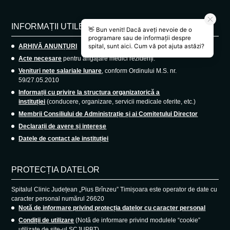
INFORMAȚII UTILE
ARHIVĂ ANUNȚURI
Acte necesare
pentru angajare medici rezidenți.
Venituri nete salariale lunare
, conform Ordinului M.S. nr.
59/27.05.2010
Informații cu privire la structura organizatorică a
instituției
(conducere, organizare, servicii medicale oferite, etc.)
Membrii Consiliului de Administrație și ai Comitetului Director
Declarații de avere și interese
Datele de contact ale instituției
PROTECȚIA DATELOR
Spitalul Clinic Județean „Pius Brînzeu” Timișoara este operator de date cu
caracter personal numărul 26620
Notă de informare privind protecția datelor cu caracter personal
Condiții de utilizare
(Notă de informare privind modulele “cookie”
utilizate de site-ul SCJUPBT)