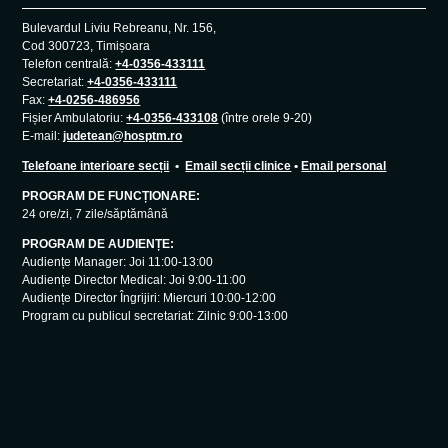
Bulevardul Liviu Rebreanu, Nr. 156,
Cod 300723, Timișoara
Telefon centrală:
+4-0356-433111
Secretariat:
+4-0356-433111
Fax:
+4-0256-486956
Fișier Ambulatoriu:
+4-0356-433108
(între orele 9-20)
E-mail:
judetean@hosptm.ro
Telefoane interioare secții
•
Email secții clinice
•
Email personal
PROGRAM DE FUNCȚIONARE:
24 ore/zi, 7 zile/săptămână
PROGRAM DE AUDIENȚE:
Audiențe Manager: Joi 11:00-13:00
Audiențe Director Medical: Joi 9:00-11:00
Audiențe Director Îngrijiri: Miercuri 10:00-12:00
Program cu publicul secretariat: Zilnic 9:00-13:00