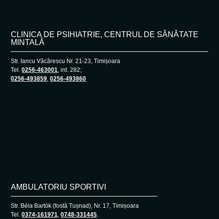
CLINICA DE PSIHIATRIE, CENTRUL DE SĂNĂTATE
MINTALĂ
Str. Iancu Văcărescu Nr. 21-23, Timișoara
Tel.
0256-463001
, int. 282;
0256-493859
,
0256-493860
AMBULATORIU SPORTIVI
Str. Béla Bartók (fostă Tușnad), Nr. 17, Timișoara
Tel.
0374-161971
,
0748-331445
.