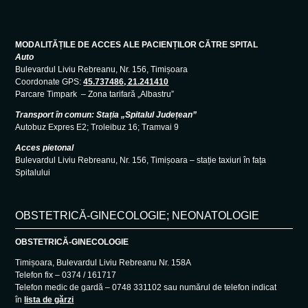
MODALITĂȚILE DE ACCES ALE PACIENȚILOR CĂTRE SPITAL
Auto
Bulevardul Liviu Rebreanu, Nr. 156, Timișoara
Coordonate GPS:
45.737486, 21.241410
Parcare Timpark – Zona tarifară „Albastru”
Transport în comun: Stația „Spitalul Județean”
Autobuz Expres E2; Troleibuz 16; Tramvai 9
Acces pietonal
Bulevardul Liviu Rebreanu, Nr. 156, Timișoara – stație taxiuri în fața
Spitalului
OBSTETRICĂ-GINECOLOGIE; NEONATOLOGIE
OBSTETRICĂ-GINECOLOGIE
Timișoara, Bulevardul Liviu Rebreanu Nr. 158A
Telefon fix – 0374 / 161717
Telefon medic de gardă – 0748 331102 sau numărul de telefon indicat
în
lista de gărzi