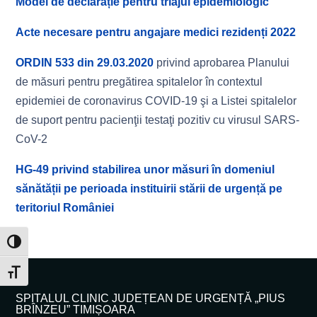
Model de declarație pentru triajul epidemiologic
Acte necesare pentru angajare medici rezidenți 2022
ORDIN 533 din 29.03.2020
privind aprobarea Planului
de măsuri pentru pregătirea spitalelor în contextul
epidemiei de coronavirus COVID-19 şi a Listei spitalelor
de suport pentru pacienţii testaţi pozitiv cu virusul SARS-
CoV-2
HG-49 privind stabilirea unor măsuri în domeniul
sănătății pe perioada instituirii stării de urgență pe
teritoriul României
Toggle High Contrast
Toggle Font size
SPITALUL CLINIC JUDEȚEAN DE URGENȚĂ „PIUS
BRÎNZEU” TIMIȘOARA