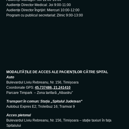
Audiențe Director Medical: Joi 9:00-11:00
Audiențe Director Îngrijiri: Miercuri 10:00-12:00
Program cu publicul secretariat: Zilnic 9:00-13:00
MODALITĂȚILE DE ACCES ALE PACIENȚILOR CĂTRE SPITAL
Auto
Bulevardul Liviu Rebreanu, Nr. 156, Timișoara
Coordonate GPS:
45.737486, 21.241410
Parcare Timpark – Zona tarifară „Albastru”
Transport în comun: Stația „Spitalul Județean”
Autobuz Expres E2; Troleibuz 16; Tramvai 9
Acces pietonal
Bulevardul Liviu Rebreanu, Nr. 156, Timișoara – stație taxiuri în fața
Spitalului