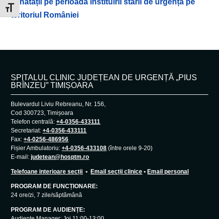
sănătății pe perioada instituirii stării de urgență pe
Toggle Font size
teritoriul României
SPITALUL CLINIC JUDEȚEAN DE URGENȚĂ „PIUS
BRÎNZEU” TIMIȘOARA
Bulevardul Liviu Rebreanu, Nr. 156,
Cod 300723, Timișoara
Telefon centrală:
+4-0356-433111
Secretariat:
+4-0356-433111
Fax:
+4-0256-486956
Fișier Ambulatoriu:
+4-0356-433108
(între orele 9-20)
E-mail:
judetean@hosptm.ro
Telefoane interioare secții
•
Email secții clinice
•
Email personal
PROGRAM DE FUNCȚIONARE:
24 ore/zi, 7 zile/săptămână
PROGRAM DE AUDIENȚE:
Audiențe Manager: Joi 11:00-13:00