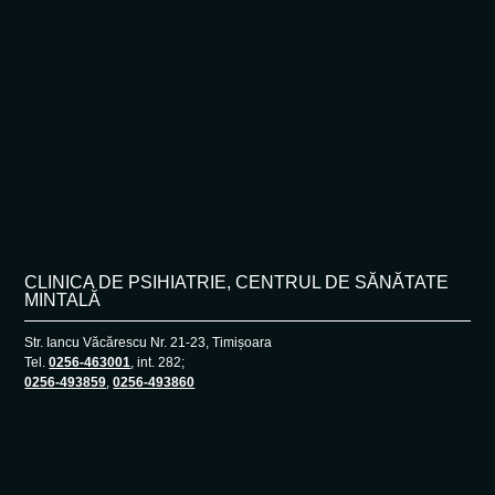
CLINICA DE PSIHIATRIE, CENTRUL DE SĂNĂTATE
MINTALĂ
Str. Iancu Văcărescu Nr. 21-23, Timișoara
Tel.
0256-463001
, int. 282;
0256-493859
,
0256-493860