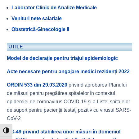
Laborator Clinic de Analize Medicale
Venituri nete salariale
Obstetrică-Ginecologie II
UTILE
Model de declarație pentru triajul epidemiologic
Acte necesare pentru angajare medici rezidenți 2022
ORDIN 533 din 29.03.2020
privind aprobarea Planului
de măsuri pentru pregătirea spitalelor în contextul
epidemiei de coronavirus COVID-19 şi a Listei spitalelor
de suport pentru pacienţii testaţi pozitiv cu virusul SARS-
CoV-2
HG-49 privind stabilirea unor măsuri în domeniul
Toggle High Contrast