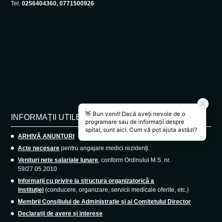
Tel.
0256404360, 0771500926
INFORMAȚII UTILE
ARHIVĂ ANUNȚURI
Acte necesare
pentru angajare medici rezidenți.
Venituri nete salariale lunare
, conform Ordinului M.S. nr.
59/27.05.2010
Informații cu privire la structura organizatorică a
instituției
(conducere, organizare, servicii medicale oferite, etc.)
Membrii Consiliului de Administrație și ai Comitetului Director
Declarații de avere și interese