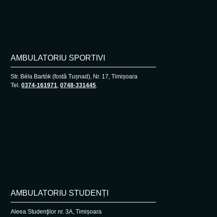
AMBULATORIU SPORTIVI
Str. Béla Bartók (fostă Tușnad), Nr. 17, Timișoara
Tel.
0374-161971
,
0748-331445
.
AMBULATORIU STUDENȚI
Aleea Studenţilor nr. 3A, Timișoara