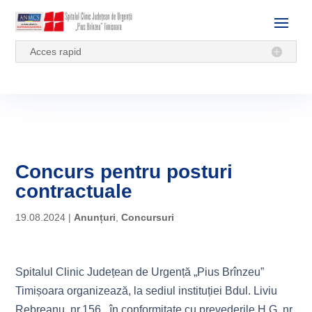
Acces rapid
Concurs pentru posturi
contractuale
19.08.2024
|
Anunțuri
,
Concursuri
Spitalul Clinic Județean de Urgență „Pius Brînzeu”
Timișoara organizează, la sediul instituției Bdul. Liviu
Rebreanu, nr.156, în conformitate cu prevederile H.G. nr.