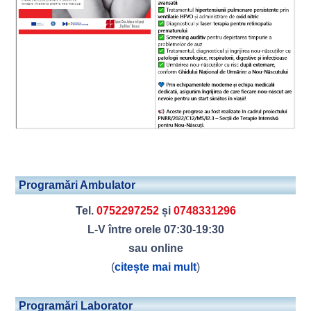
Programări Ambulator
Tel.
0752297252
și
0748331296
L-V între orele 07:30-19:30
sau online
(
citește mai mult
)
Programări Laborator