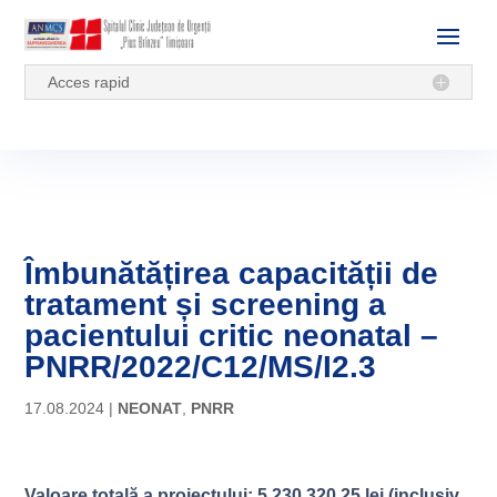
Acces rapid
Îmbunătățirea capacității de
tratament și screening a
pacientului critic neonatal –
PNRR/2022/C12/MS/I2.3
17.08.2024
|
NEONAT
,
PNRR
Valoare totală a proiectului: 5.230.320,25 lei (inclusiv