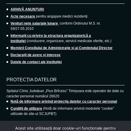
ARHIVĂ ANUNȚURI
Acte necesare
pentru angajare medici rezidenți.
Venituri nete salariale lunare
, conform Ordinului M.S. nr.
59/27.05.2010
Informații cu privire la structura organizatorică a
instituției
(conducere, organizare, servicii medicale oferite, etc.)
Membrii Consiliului de Administrație și ai Comitetului Director
Declarații de avere și interese
Datele de contact ale instituției
PROTECȚIA DATELOR
Spitalul Clinic Județean „Pius Brînzeu” Timișoara este operator de date cu
caracter personal numărul 26620
Notă de informare privind protecția datelor cu caracter personal
Condiții de utilizare
(Notă de informare privind modulele “cookie”
utilizate de site-ul SCJUPBT)
Acest site utilizează doar cookie-uri funcționale pentru