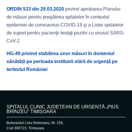
ORDIN 533 din 29.03.2020
privind aprobarea Planului
de măsuri pentru pregătirea spitalelor în contextul
epidemiei de coronavirus COVID-19 şi a Listei spitalelor
de suport pentru pacienţii testaţi pozitiv cu virusul SARS-
CoV-2
HG-49 privind stabilirea unor măsuri în domeniul
sănătății pe perioada instituirii stării de urgență pe
teritoriul României
SPITALUL CLINIC JUDEȚEAN DE URGENȚĂ „PIUS
BRÎNZEU” TIMIȘOARA
Bulevardul Liviu Rebreanu, Nr. 156,
Cod 300723, Timișoara