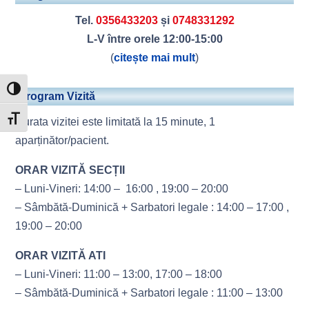
Tel.
0356433203
și
0748331292
L-V între orele 12:00-15:00
(
citește mai mult
)
Toggle High Contrast
Program Vizită
Toggle Font size
Durata vizitei este limitată la 15 minute, 1
aparținător/pacient.
ORAR VIZITĂ SECȚII
– Luni-Vineri: 14:00 – 16:00 , 19:00 – 20:00
– Sâmbătă-Duminică + Sarbatori legale : 14:00 – 17:00 ,
19:00 – 20:00
ORAR VIZITĂ ATI
– Luni-Vineri: 11:00 – 13:00, 17:00 – 18:00
– Sâmbătă-Duminică + Sarbatori legale : 11:00 – 13:00