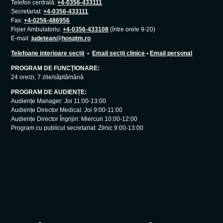
Telefon centrală:
+4-0356-433111
Secretariat:
+4-0356-433111
Fax:
+4-0256-486956
Fișier Ambulatoriu:
+4-0356-433108
(între orele 9-20)
E-mail:
judetean@hosptm.ro
Telefoane interioare secții
•
Email secții clinice
•
Email personal
PROGRAM DE FUNCȚIONARE:
24 ore/zi, 7 zile/săptămână
PROGRAM DE AUDIENȚE:
Audiențe Manager: Joi 11:00-13:00
Audiențe Director Medical: Joi 9:00-11:00
Audiențe Director Îngrijiri: Miercuri 10:00-12:00
Program cu publicul secretariat: Zilnic 9:00-13:00