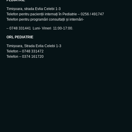
PEDIATRIE
Timișoara, strada Evlia Celebi 1-3
Telefon pentru pacienții internați în Pediatrie – 0256 / 491747
Telefon pentru programări consultații și internări-
– 0748 331441 Luni- Vineri 11:00-17:00.
ORL PEDIATRIE
Timișoara, Strada Evlia Celebi 1-3
Telefon – 0748 331472
Telefon – 0374 161720