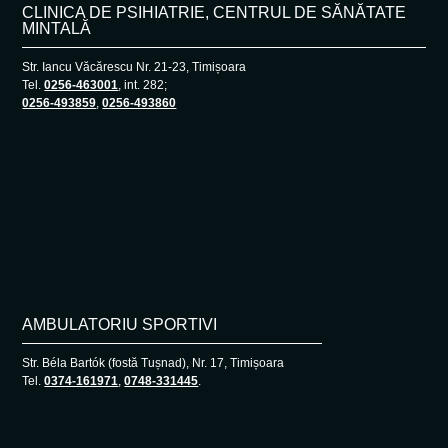
CLINICA DE PSIHIATRIE, CENTRUL DE SĂNĂTATE
MINTALĂ
Str. Iancu Văcărescu Nr. 21-23, Timișoara
Tel.
0256-463001
, int. 282;
0256-493859
,
0256-493860
AMBULATORIU SPORTIVI
Str. Béla Bartók (fostă Tușnad), Nr. 17, Timișoara
Tel.
0374-161971
,
0748-331445
.