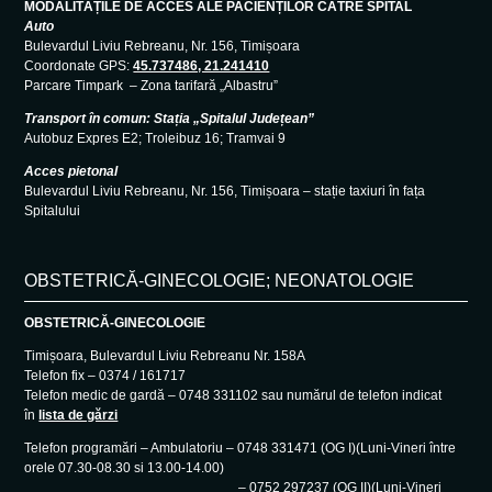
MODALITĂȚILE DE ACCES ALE PACIENȚILOR CĂTRE SPITAL
Auto
Bulevardul Liviu Rebreanu, Nr. 156, Timișoara
Coordonate GPS:
45.737486, 21.241410
Parcare Timpark – Zona tarifară „Albastru”
Transport în comun: Stația „Spitalul Județean”
Autobuz Expres E2; Troleibuz 16; Tramvai 9
Acces pietonal
Bulevardul Liviu Rebreanu, Nr. 156, Timișoara – stație taxiuri în fața
Spitalului
OBSTETRICĂ-GINECOLOGIE; NEONATOLOGIE
OBSTETRICĂ-GINECOLOGIE
Timișoara, Bulevardul Liviu Rebreanu Nr. 158A
Telefon fix – 0374 / 161717
Telefon medic de gardă – 0748 331102 sau numărul de telefon indicat
în
lista de gărzi
Telefon programări – Ambulatoriu – 0748 331471 (OG I)(Luni-Vineri între
orele 07.30-08.30 si 13.00-14.00)
– 0752 297237 (OG II)(Luni-Vineri