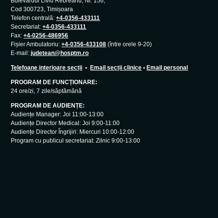
Bulevardul Liviu Rebreanu, Nr. 156,
Cod 300723, Timișoara
Telefon centrală:
+4-0356-433111
Secretariat:
+4-0356-433111
Fax:
+4-0256-486956
Fișier Ambulatoriu:
+4-0356-433108
(între orele 9-20)
E-mail:
judetean@hosptm.ro
Telefoane interioare secții
•
Email secții clinice
•
Email personal
PROGRAM DE FUNCȚIONARE:
24 ore/zi, 7 zile/săptămână
PROGRAM DE AUDIENȚE:
Audiențe Manager: Joi 11:00-13:00
Audiențe Director Medical: Joi 9:00-11:00
Audiențe Director Îngrijiri: Miercuri 10:00-12:00
Program cu publicul secretariat: Zilnic 9:00-13:00