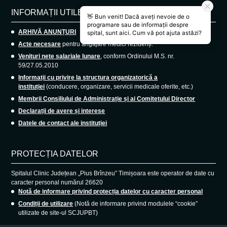
INFORMAȚII UTILE
ARHIVĂ ANUNȚURI
Acte necesare
pentru angajare medici rezidenți.
Venituri nete salariale lunare
, conform Ordinului M.S. nr.
59/27.05.2010
Informații cu privire la structura organizatorică a
instituției
(conducere, organizare, servicii medicale oferite, etc.)
Membrii Consiliului de Administrație și ai Comitetului Director
Declarații de avere și interese
Datele de contact ale instituției
PROTECȚIA DATELOR
Spitalul Clinic Județean „Pius Brînzeu” Timișoara este operator de date cu
caracter personal numărul 26620
Notă de informare privind protecția datelor cu caracter personal
Condiții de utilizare
(Notă de informare privind modulele “cookie”
utilizate de site-ul SCJUPBT)