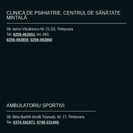
CLINICA DE PSIHIATRIE, CENTRUL DE SĂNĂTATE
MINTALĂ
Str. Iancu Văcărescu Nr. 21-23, Timișoara
Tel.
0256-463001
, int. 282;
0256-493859
,
0256-493860
AMBULATORIU SPORTIVI
Str. Béla Bartók (fostă Tușnad), Nr. 17, Timișoara
Tel.
0374-161971
,
0748-331445
.