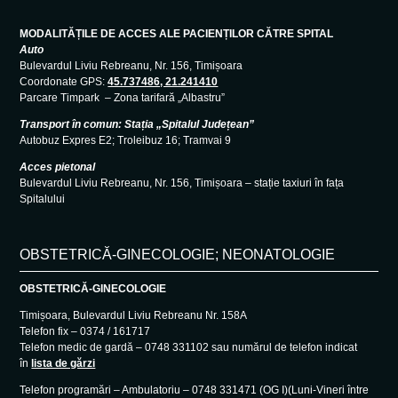
MODALITĂȚILE DE ACCES ALE PACIENȚILOR CĂTRE SPITAL
Auto
Bulevardul Liviu Rebreanu, Nr. 156, Timișoara
Coordonate GPS:
45.737486, 21.241410
Parcare Timpark – Zona tarifară „Albastru”
Transport în comun: Stația „Spitalul Județean”
Autobuz Expres E2; Troleibuz 16; Tramvai 9
Acces pietonal
Bulevardul Liviu Rebreanu, Nr. 156, Timișoara – stație taxiuri în fața
Spitalului
OBSTETRICĂ-GINECOLOGIE; NEONATOLOGIE
OBSTETRICĂ-GINECOLOGIE
Timișoara, Bulevardul Liviu Rebreanu Nr. 158A
Telefon fix – 0374 / 161717
Telefon medic de gardă – 0748 331102 sau numărul de telefon indicat
în
lista de gărzi
Telefon programări – Ambulatoriu – 0748 331471 (OG I)(Luni-Vineri între