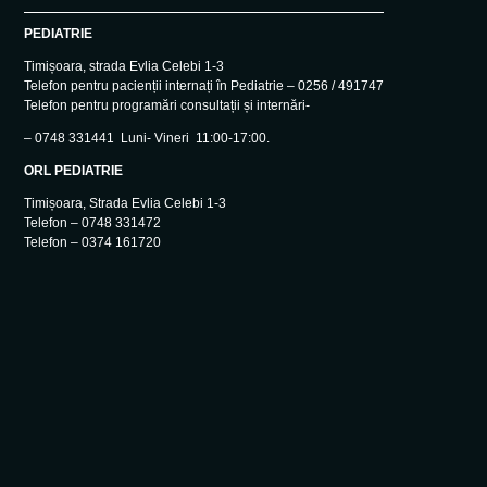
PEDIATRIE
Timișoara, strada Evlia Celebi 1-3
Telefon pentru pacienții internați în Pediatrie – 0256 / 491747
Telefon pentru programări consultații și internări-
– 0748 331441 Luni- Vineri 11:00-17:00.
ORL PEDIATRIE
Timișoara, Strada Evlia Celebi 1-3
Telefon – 0748 331472
Telefon – 0374 161720