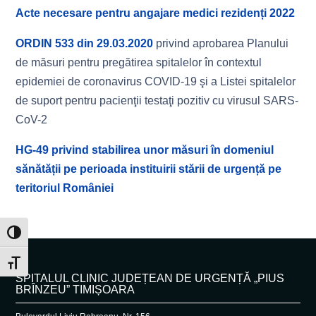
Acte necesare pentru angajare medici rezidenți 2022
ORDIN 533 din 29.03.2020
privind aprobarea Planului
de măsuri pentru pregătirea spitalelor în contextul
epidemiei de coronavirus COVID-19 şi a Listei spitalelor
de suport pentru pacienţii testaţi pozitiv cu virusul SARS-
CoV-2
HG-49 privind stabilirea unor măsuri în domeniul
sănătății pe perioada instituirii stării de urgență pe
teritoriul României
Toggle High Contrast
Toggle Font size
SPITALUL CLINIC JUDEȚEAN DE URGENȚĂ „PIUS
BRÎNZEU” TIMIȘOARA