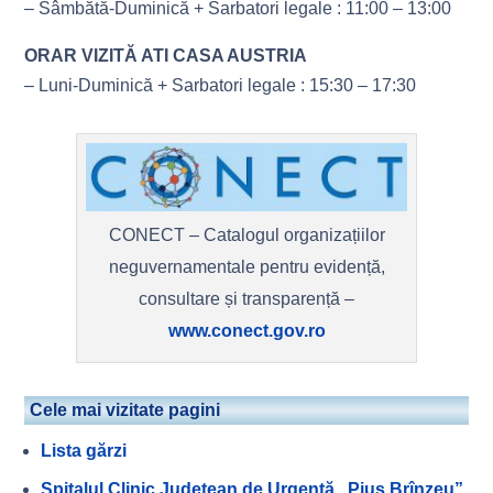
– Sâmbătă-Duminică + Sarbatori legale : 11:00 – 13:00
ORAR VIZITĂ ATI CASA AUSTRIA
– Luni-Duminică + Sarbatori legale : 15:30 – 17:30
CONECT – Catalogul organizațiilor
neguvernamentale pentru evidență,
consultare și transparență –
www.conect.gov.ro
Cele mai vizitate pagini
Lista gărzi
Spitalul Clinic Județean de Urgență „Pius Brînzeu”