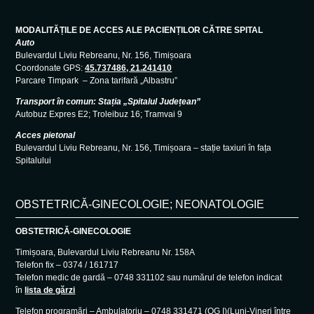
MODALITĂȚILE DE ACCES ALE PACIENȚILOR CĂTRE SPITAL
Auto
Bulevardul Liviu Rebreanu, Nr. 156, Timișoara
Coordonate GPS:
45.737486, 21.241410
Parcare Timpark – Zona tarifară „Albastru”
Transport în comun: Stația „Spitalul Județean”
Autobuz Expres E2; Troleibuz 16; Tramvai 9
Acces pietonal
Bulevardul Liviu Rebreanu, Nr. 156, Timișoara – stație taxiuri în fața
Spitalului
OBSTETRICĂ-GINECOLOGIE; NEONATOLOGIE
OBSTETRICĂ-GINECOLOGIE
Timișoara, Bulevardul Liviu Rebreanu Nr. 158A
Telefon fix – 0374 / 161717
Telefon medic de gardă – 0748 331102 sau numărul de telefon indicat
în
lista de gărzi
Telefon programări – Ambulatoriu – 0748 331471 (OG I)(Luni-Vineri între