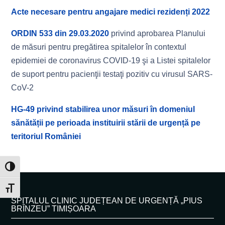
Acte necesare pentru angajare medici rezidenți 2022
ORDIN 533 din 29.03.2020
privind aprobarea Planului
de măsuri pentru pregătirea spitalelor în contextul
epidemiei de coronavirus COVID-19 şi a Listei spitalelor
de suport pentru pacienţii testaţi pozitiv cu virusul SARS-
CoV-2
HG-49 privind stabilirea unor măsuri în domeniul
sănătății pe perioada instituirii stării de urgență pe
teritoriul României
Toggle High Contrast
Toggle Font size
SPITALUL CLINIC JUDEȚEAN DE URGENȚĂ „PIUS
BRÎNZEU” TIMIȘOARA