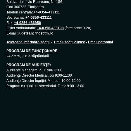
Bulevardul Liviu Rebreanu, Nr. 156,
Cod 300723, Timișoara
Telefon centrală:
+4-0356-433111
Secretariat:
+4-0356-433111
Fax:
+4-0256-486956
Fișier Ambulatoriu:
+4-0356-433108
(între orele 9-20)
E-mail:
judetean@hosptm.ro
Telefoane interioare secții
•
Email secții clinice
•
Email personal
PROGRAM DE FUNCȚIONARE:
24 ore/zi, 7 zile/săptămână
PROGRAM DE AUDIENȚE:
Audiențe Manager: Joi 11:00-13:00
Audiențe Director Medical: Joi 9:00-11:00
Audiențe Director Îngrijiri: Miercuri 10:00-12:00
Program cu publicul secretariat: Zilnic 9:00-13:00