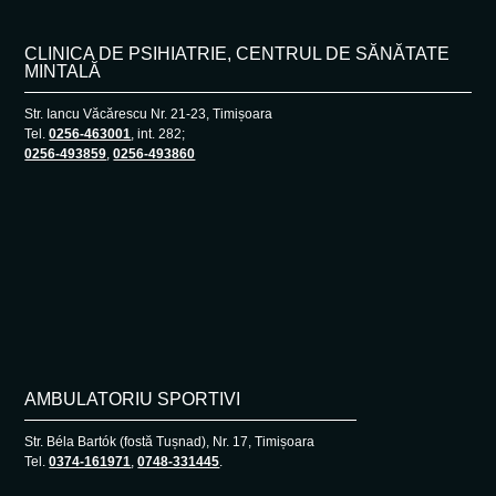
CLINICA DE PSIHIATRIE, CENTRUL DE SĂNĂTATE
MINTALĂ
Str. Iancu Văcărescu Nr. 21-23, Timișoara
Tel.
0256-463001
, int. 282;
0256-493859
,
0256-493860
AMBULATORIU SPORTIVI
Str. Béla Bartók (fostă Tușnad), Nr. 17, Timișoara
Tel.
0374-161971
,
0748-331445
.