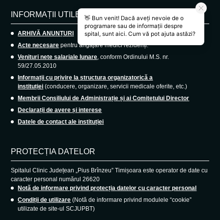
INFORMAȚII UTILE
ARHIVĂ ANUNȚURI
Acte necesare
pentru angajare medici rezidenți.
Venituri nete salariale lunare
, conform Ordinului M.S. nr.
59/27.05.2010
Informații cu privire la structura organizatorică a
instituției
(conducere, organizare, servicii medicale oferite, etc.)
Membrii Consiliului de Administrație și ai Comitetului Director
Declarații de avere și interese
Datele de contact ale instituției
PROTECȚIA DATELOR
Spitalul Clinic Județean „Pius Brînzeu” Timișoara este operator de date cu
caracter personal numărul 26620
Notă de informare privind protecția datelor cu caracter personal
Condiții de utilizare
(Notă de informare privind modulele “cookie”
utilizate de site-ul SCJUPBT)