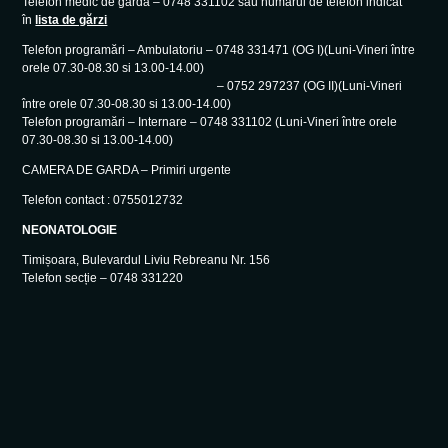
Telefon medic de gardă – 0748 331102 sau numărul de telefon indicat
în
lista de gărzi
Telefon programări – Ambulatoriu – 0748 331471 (OG I)(Luni-Vineri între
orele 07.30-08.30 si 13.00-14.00)
– 0752 297237 (OG II)(Luni-Vineri
între orele 07.30-08.30 si 13.00-14.00)
Telefon programări – Internare – 0748 331102 (Luni-Vineri între orele
07.30-08.30 si 13.00-14.00)
CAMERA DE GARDA – Primiri urgente
Telefon contact : 0755012732
NEONATOLOGIE
Timișoara, Bulevardul Liviu Rebreanu Nr. 156
Telefon secție – 0748 331220