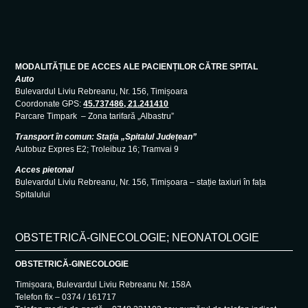
MODALITĂȚILE DE ACCES ALE PACIENȚILOR CĂTRE SPITAL
Auto
Bulevardul Liviu Rebreanu, Nr. 156, Timișoara
Coordonate GPS:
45.737486, 21.241410
Parcare Timpark – Zona tarifară „Albastru”
Transport în comun: Stația „Spitalul Județean”
Autobuz Expres E2; Troleibuz 16; Tramvai 9
Acces pietonal
Bulevardul Liviu Rebreanu, Nr. 156, Timișoara – stație taxiuri în fața
Spitalului
OBSTETRICĂ-GINECOLOGIE; NEONATOLOGIE
OBSTETRICĂ-GINECOLOGIE
Timișoara, Bulevardul Liviu Rebreanu Nr. 158A
Telefon fix – 0374 / 161717