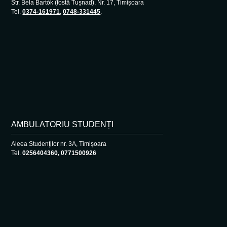
Str. Béla Bartók (fostă Tușnad), Nr. 17, Timișoara
Tel.
0374-161971
,
0748-331445
.
AMBULATORIU STUDENȚI
Aleea Studenţilor nr. 3A, Timișoara
Tel.
0256404360, 0771500926