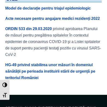
Model de declarație pentru triajul epidemiologic
Acte necesare pentru angajare medici rezidenți 2022
ORDIN 533 din 29.03.2020
privind aprobarea Planului
de măsuri pentru pregătirea spitalelor în contextul
epidemiei de coronavirus COVID-19 şi a Listei spitalelor
de suport pentru pacienţii testaţi pozitiv cu virusul SARS-
CoV-2
HG-49 privind stabilirea unor măsuri în domeniul
sănătății pe perioada instituirii stării de urgență pe
teritoriul României
Toggle High Contrast
Toggle Font size