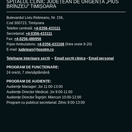
SPITALUL CLINIC JUDEȚEAN DE URGENȚĂ „PIUS
BRÎNZEU” TIMIȘOARA
Bulevardul Liviu Rebreanu, Nr. 156,
Cod 300723, Timișoara
Telefon centrală:
+4-0356-433111
Secretariat:
+4-0356-433111
Fax:
+4-0256-486956
Fișier Ambulatoriu:
+4-0356-433108
(între orele 9-20)
E-mail:
judetean@hosptm.ro
Telefoane interioare secții
•
Email secții clinice
•
Email personal
PROGRAM DE FUNCȚIONARE:
24 ore/zi, 7 zile/săptămână
PROGRAM DE AUDIENȚE:
Audiențe Manager: Joi 11:00-13:00
Audiențe Director Medical: Joi 9:00-11:00
Audiențe Director Îngrijiri: Miercuri 10:00-12:00
Program cu publicul secretariat: Zilnic 9:00-13:00