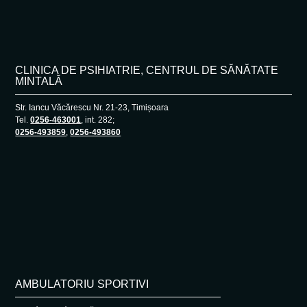
CLINICA DE PSIHIATRIE, CENTRUL DE SĂNĂTATE
MINTALĂ
Str. Iancu Văcărescu Nr. 21-23, Timișoara
Tel.
0256-463001
, int. 282;
0256-493859
,
0256-493860
AMBULATORIU SPORTIVI