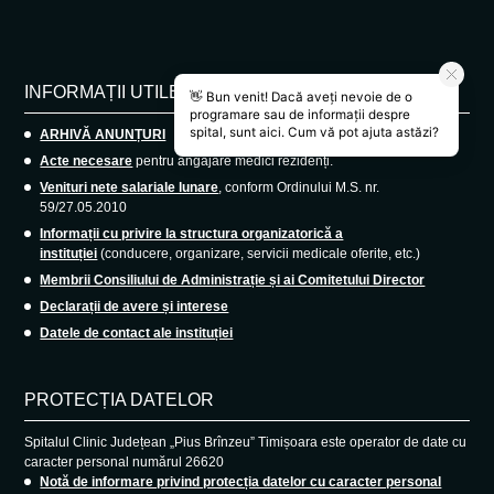
INFORMAȚII UTILE
ARHIVĂ ANUNȚURI
Acte necesare
pentru angajare medici rezidenți.
Venituri nete salariale lunare
, conform Ordinului M.S. nr.
59/27.05.2010
Informații cu privire la structura organizatorică a
instituției
(conducere, organizare, servicii medicale oferite, etc.)
Membrii Consiliului de Administrație și ai Comitetului Director
Declarații de avere și interese
Datele de contact ale instituției
PROTECȚIA DATELOR
Spitalul Clinic Județean „Pius Brînzeu” Timișoara este operator de date cu
caracter personal numărul 26620
Notă de informare privind protecția datelor cu caracter personal