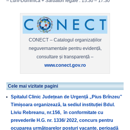
– Luni-Duminică + Sarbatori legale : 15:30 – 17:30
CONECT – Catalogul organizațiilor
neguvernamentale pentru evidență,
consultare și transparență –
www.conect.gov.ro
Cele mai vizitate pagini
Spitalul Clinic Județean de Urgență „Pius Brînzeu”
Timișoara organizează, la sediul instituției Bdul.
Liviu Rebreanu, nr.156, în conformitate cu
prevederile H.G. nr. 1336/ 2022, concurs pentru
ocuparea următoarelor posturi vacante, perioadă