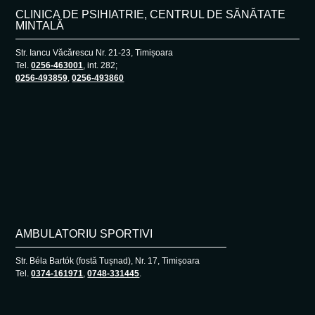
CLINICA DE PSIHIATRIE, CENTRUL DE SĂNĂTATE
MINTALĂ
Str. Iancu Văcărescu Nr. 21-23, Timișoara
Tel.
0256-463001
, int. 282;
0256-493859
,
0256-493860
AMBULATORIU SPORTIVI
Str. Béla Bartók (fostă Tușnad), Nr. 17, Timișoara
Tel.
0374-161971
,
0748-331445
.