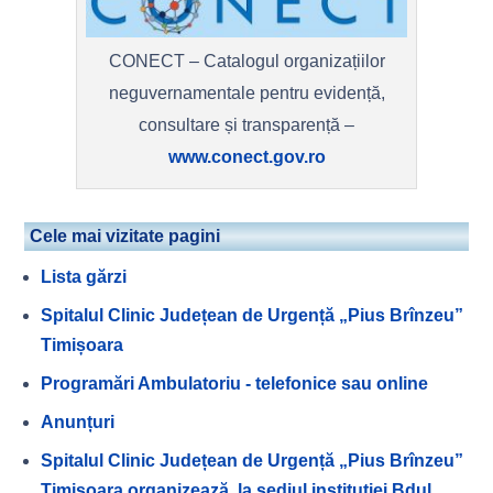
CONECT – Catalogul organizațiilor
neguvernamentale pentru evidență,
consultare și transparență –
www.conect.gov.ro
Cele mai vizitate pagini
Lista gărzi
Spitalul Clinic Județean de Urgență „Pius Brînzeu”
Timișoara
Programări Ambulatoriu - telefonice sau online
Anunțuri
Spitalul Clinic Județean de Urgență „Pius Brînzeu”
Timișoara organizează, la sediul instituției Bdul.