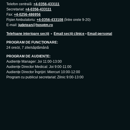
Telefon centrală:
+4-0356-433111
Secretariat:
+4-0356-433111
Fax:
+4-0256-486956
Fișier Ambulatoriu:
+4-0356-433108
(între orele 9-20)
E-mail:
judetean@hosptm.ro
Telefoane interioare secții
•
Email secții clinice
•
Email personal
PROGRAM DE FUNCȚIONARE:
24 ore/zi, 7 zile/săptămână
PROGRAM DE AUDIENȚE:
Audiențe Manager: Joi 11:00-13:00
Audiențe Director Medical: Joi 9:00-11:00
Audiențe Director Îngrijiri: Miercuri 10:00-12:00
Program cu publicul secretariat: Zilnic 9:00-13:00