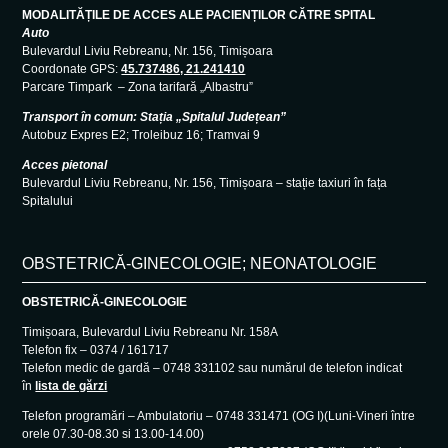
MODALITĂȚILE DE ACCES ALE PACIENȚILOR CĂTRE SPITAL
Auto
Bulevardul Liviu Rebreanu, Nr. 156, Timișoara
Coordonate GPS:
45.737486, 21.241410
Parcare Timpark – Zona tarifară „Albastru”
Transport în comun: Stația „Spitalul Județean”
Autobuz Expres E2; Troleibuz 16; Tramvai 9
Acces pietonal
Bulevardul Liviu Rebreanu, Nr. 156, Timișoara – stație taxiuri în fața
Spitalului
OBSTETRICĂ-GINECOLOGIE; NEONATOLOGIE
OBSTETRICĂ-GINECOLOGIE
Timișoara, Bulevardul Liviu Rebreanu Nr. 158A
Telefon fix – 0374 / 161717
Telefon medic de gardă – 0748 331102 sau numărul de telefon indicat
în
lista de gărzi
Telefon programări – Ambulatoriu – 0748 331471 (OG I)(Luni-Vineri între
orele 07.30-08.30 si 13.00-14.00)