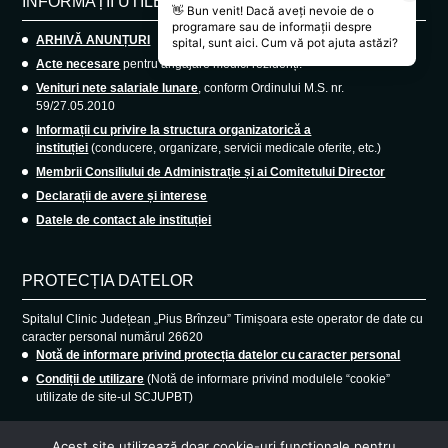
INFORMAȚII UTILE
ARHIVĂ ANUNȚURI
Acte necesare
pentru angajare medici rezidenți.
Venituri nete salariale lunare
, conform Ordinului M.S. nr.
59/27.05.2010
Informații cu privire la structura organizatorică a
instituției
(conducere, organizare, servicii medicale oferite, etc.)
Membrii Consiliului de Administrație și ai Comitetului Director
Declarații de avere și interese
Datele de contact ale instituției
PROTECȚIA DATELOR
Spitalul Clinic Județean „Pius Brînzeu” Timișoara este operator de date cu
caracter personal numărul 26620
Notă de informare privind protecția datelor cu caracter personal
Condiții de utilizare
(Notă de informare privind modulele “cookie”
utilizate de site-ul SCJUPBT)
Acest site utilizează doar cookie-uri funcționale pentru