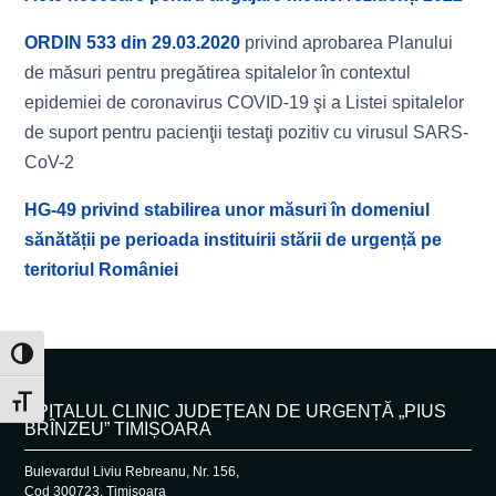
ORDIN 533 din 29.03.2020
privind aprobarea Planului
de măsuri pentru pregătirea spitalelor în contextul
epidemiei de coronavirus COVID-19 şi a Listei spitalelor
de suport pentru pacienţii testaţi pozitiv cu virusul SARS-
CoV-2
HG-49 privind stabilirea unor măsuri în domeniul
sănătății pe perioada instituirii stării de urgență pe
teritoriul României
Toggle High Contrast
Toggle Font size
SPITALUL CLINIC JUDEȚEAN DE URGENȚĂ „PIUS
BRÎNZEU” TIMIȘOARA
Bulevardul Liviu Rebreanu, Nr. 156,
Cod 300723, Timișoara