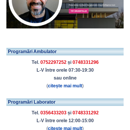
Programări Ambulator
Tel.
0752297252
și
0748331296
L-V între orele 07:30-19:30
sau online
(
citește mai mult
)
Programări Laborator
Tel.
0356433203
și
0748331292
L-V între orele 12:00-15:00
(
citește mai mult
)