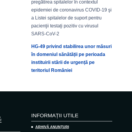
pregătirea spitalelor în contextul
epidemiei de coronavirus COVID-19 şi
a Listei spitalelor de suport pentru
pacienţii testaţi pozitiv cu virusul
SARS-CoV-2
HG-49 privind stabilirea unor măsuri
în domeniul sănătății pe perioada
instituirii stării de urgență pe
teritoriul României
,
INFORMAȚII UTILE
E
ARHIVĂ ANUNȚURI