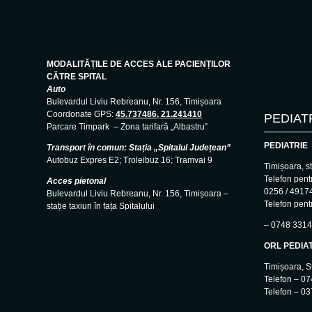
MODALITĂȚILE DE ACCES ALE PACIENȚILOR
CĂTRE SPITAL
Auto
Bulevardul Liviu Rebreanu, Nr. 156, Timișoara
Coordonate GPS:
45.737486, 21.241410
PEDIAT
Parcare Timpark – Zona tarifară „Albastru”
PEDIATRIE
Transport în comun: Stația „Spitalul Județean”
Autobuz Expres E2; Troleibuz 16; Tramvai 9
Timișoara, s
Telefon pentr
Acces pietonal
0256 / 4917
Bulevardul Liviu Rebreanu, Nr. 156, Timișoara –
Telefon pentr
stație taxiuri în fața Spitalului
– 0748 3314
ORL PEDIA
Timișoara, S
Telefon – 0
Telefon – 0