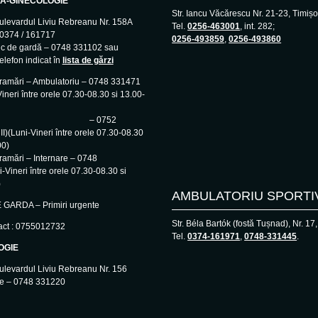
Ă-GINECOLOGIE
Str. Iancu Văcărescu Nr. 21-23, Timiș
ulevardul Liviu Rebreanu Nr. 158A
Tel.
0256-463001
, int. 282;
– 0374 / 161717
0256-493859
,
0256-493860
ic de gardă – 0748 331102 sau
elefon indicat în
lista de gărzi
gramări – Ambulatoriu – 0748 331471
ineri între orele 07.30-08.30 si 13.00-
 0752
I)(Luni-Vineri între orele 07.30-08.30
00)
ramări – Internare – 0748
-Vineri între orele 07.30-08.30 si
)
AMBULATORIU SPORTI
GARDA – Primiri urgente
Str. Béla Bartók (fostă Tușnad), Nr. 17
act : 0755012732
Tel.
0374-161971
,
0748-331445
.
OGIE
ulevardul Liviu Rebreanu Nr. 156
ie – 0748 331220