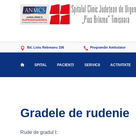
Bd. Liviu Rebreanu 156
Programări Ambulator


SPITAL
PACIENȚI
SERVICII
ACTIVITATE

Gradele de rudenie
Rude de gradul I: