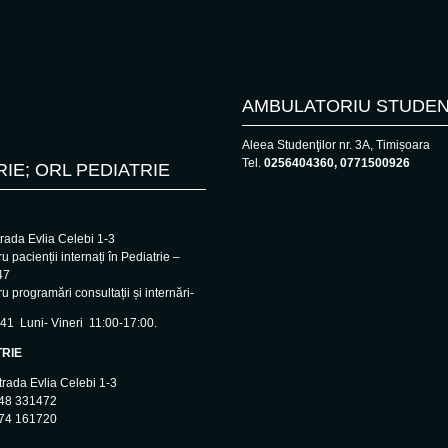
AMBULATORIU STUDEN
Aleea Studenţilor nr. 3A, Timișoara
Tel.
0256404360, 0771500926
RIE; ORL PEDIATRIE
trada Evlia Celebi 1-3
u pacienții internați în Pediatrie –
47
u programări consultații și internări-
41 Luni- Vineri 11:00-17:00.
TRIE
trada Evlia Celebi 1-3
748 331472
374 161720