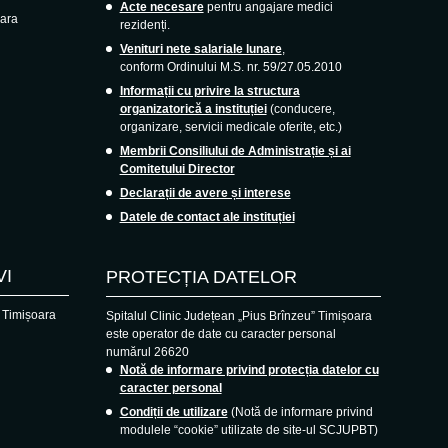
Acte necesare
pentru angajare medici
oara
rezidenți.
Venituri nete salariale lunare
,
conform Ordinului M.S. nr. 59/27.05.2010
Informații cu privire la structura
organizatorică a instituției
(conducere,
organizare, servicii medicale oferite, etc.)
Membrii Consiliului de Administrație și ai
Comitetului Director
Declarații de avere și interese
Datele de contact ale instituției
VI
PROTECȚIA DATELOR
, Timișoara
Spitalul Clinic Județean „Pius Brînzeu” Timișoara
este operator de date cu caracter personal
numărul 26620
Notă de informare privind protecția datelor cu
caracter personal
Condiții de utilizare
(Notă de informare privind
modulele “cookie” utilizate de site-ul SCJUPBT)