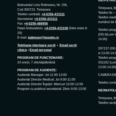
OBSTETRIC
Bulevardul Liviu Rebreanu, Nr. 156,
Timișoara, B
Cod 300723, Timișoara
Telefon fix 
Telefon centrală:
+4-0356-433111
Telefon med
Secretariat:
+4-0356-433111
numărul de t
Fax:
+4-0256-486956
Fișier Ambulatoriu:
+4-0356-433108
(între orele 9-
Telefon pro
20)
(OG I)(Luni-V
E-mail:
judetean@hosptm.ro
14.00)
–
Telefoane interioare secții
•
Email secții
297237 (OG I
clinice
•
Email personal
si 13.00-14.
PROGRAM DE FUNCȚIONARE:
Telefon prog
24 ore/zi, 7 zile/săptămână
331102 (Luni
13.00-14.00
PROGRAM DE AUDIENȚE:
Audiențe Manager: Joi 11:00-13:00
CAMERA DE 
Audiențe Director Medical: Joi 9:00-11:00
Telefon cont
Audiențe Director Îngrijiri: Miercuri 10:00-12:00
Program cu publicul secretariat: Zilnic 9:00-13:00
NEONATOL
Timișoara, B
Telefon secț