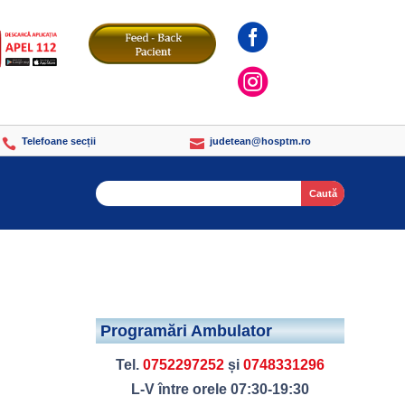


Telefoane secții
judetean@hosptm.ro


Search
Programări Ambulator
Tel.
0752297252
și
0748331296
L-V între orele 07:30-19:30