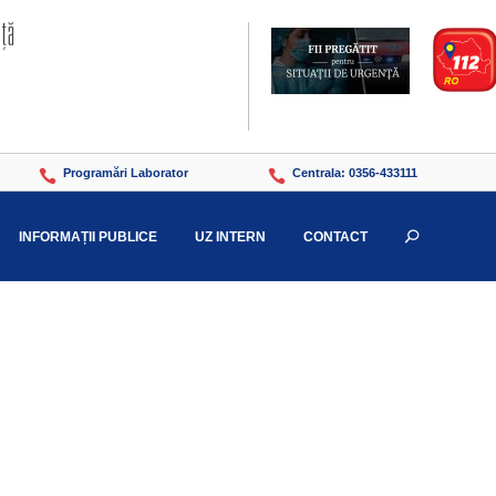
Programări Laborator
Centrala: 0356-433111


INFORMAȚII PUBLICE
UZ INTERN
CONTACT
U