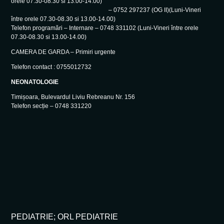
orele 07.30-08.30 si 13.00-14.00)
– 0752 297237 (OG II)(Luni-Vineri
între orele 07.30-08.30 si 13.00-14.00)
Telefon programări – Internare – 0748 331102 (Luni-Vineri între orele
07.30-08.30 si 13.00-14.00)
CAMERA DE GARDA – Primiri urgente
Telefon contact : 0755012732
NEONATOLOGIE
Timișoara, Bulevardul Liviu Rebreanu Nr. 156
Telefon secție – 0748 331220
PEDIATRIE; ORL PEDIATRIE