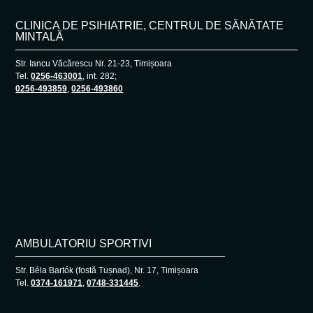
CLINICA DE PSIHIATRIE, CENTRUL DE SĂNĂTATE
MINTALĂ
Str. Iancu Văcărescu Nr. 21-23, Timișoara
Tel.
0256-463001
, int. 282;
0256-493859
,
0256-493860
AMBULATORIU SPORTIVI
Str. Béla Bartók (fostă Tușnad), Nr. 17, Timișoara
Tel.
0374-161971
,
0748-331445
.