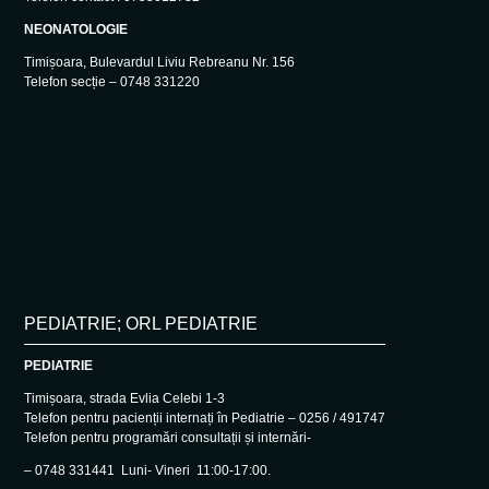
NEONATOLOGIE
Timișoara, Bulevardul Liviu Rebreanu Nr. 156
Telefon secție – 0748 331220
PEDIATRIE; ORL PEDIATRIE
PEDIATRIE
Timișoara, strada Evlia Celebi 1-3
Telefon pentru pacienții internați în Pediatrie – 0256 / 491747
Telefon pentru programări consultații și internări-
– 0748 331441 Luni- Vineri 11:00-17:00.