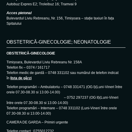
Autobuz Expres E2; Troleibuz 16; Tramvai 9
Acces pietonal
Bulevardul Liviu Rebreanu, Nr. 156, Timișoara – stație taxiuri în fața
Spitalului
OBSTETRICĂ-GINECOLOGIE; NEONATOLOGIE
OBSTETRICĂ-GINECOLOGIE
Timișoara, Bulevardul Liviu Rebreanu Nr. 158A
Telefon fix – 0374 / 161717
Telefon medic de gardă – 0748 331102 sau numărul de telefon indicat
în
lista de gărzi
Telefon programări – Ambulatoriu – 0748 331471 (OG I)(Luni-Vineri între
orele 07.30-08.30 si 13.00-14.00)
– 0752 297237 (OG II)(Luni-Vineri
între orele 07.30-08.30 si 13.00-14.00)
Telefon programări – Internare – 0748 331102 (Luni-Vineri între orele
07.30-08.30 si 13.00-14.00)
CAMERA DE GARDA – Primiri urgente
Telefon contact : 0755012732