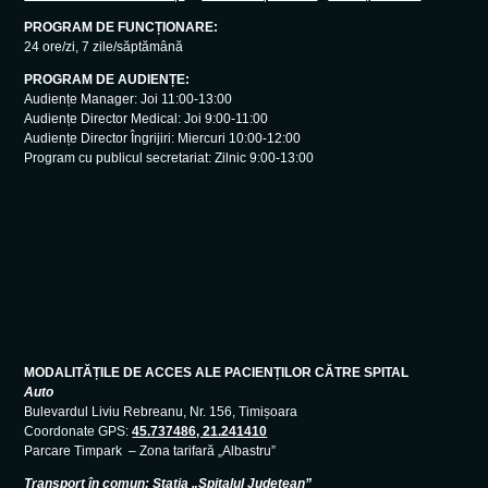
PROGRAM DE FUNCȚIONARE:
24 ore/zi, 7 zile/săptămână
PROGRAM DE AUDIENȚE:
Audiențe Manager: Joi 11:00-13:00
Audiențe Director Medical: Joi 9:00-11:00
Audiențe Director Îngrijiri: Miercuri 10:00-12:00
Program cu publicul secretariat: Zilnic 9:00-13:00
MODALITĂȚILE DE ACCES ALE PACIENȚILOR CĂTRE SPITAL
Auto
Bulevardul Liviu Rebreanu, Nr. 156, Timișoara
Coordonate GPS:
45.737486, 21.241410
Parcare Timpark – Zona tarifară „Albastru”
Transport în comun: Stația „Spitalul Județean”