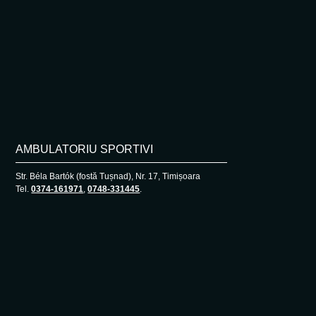
AMBULATORIU SPORTIVI
Str. Béla Bartók (fostă Tușnad), Nr. 17, Timișoara
Tel.
0374-161971
,
0748-331445
.