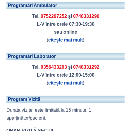
Programări Ambulator
Tel.
0752297252
și
0748331296
L-V între orele 07:30-19:30
sau online
(
citește mai mult
)
Programări Laborator
Tel.
0356433203
și
0748331292
L-V între orele 12:00-15:00
(
citește mai mult
)
Program Vizită
Durata vizitei este limitată la 15 minute, 1
aparținător/pacient.
ORAR VIZITĂ SECȚII