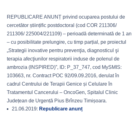
REPUBLICARE ANUNȚ privind ocuparea postului de
cercetător științific postdoctoral (cod COR 211306/
211306/ 225004/221109) – perioadă determinată de 1 an
– cu posibilitate prelungire, cu timp parțial, pe proiectul
„Strategii inovative pentru prevenţia, diagnosticul şi
terapia afecţiunilor respiratorii induse de polenul de
ambrozia (INSPIRED)”, ID: P_37_747, cod MySMIS:
103663, nr. Contract POC 92/09.09.2016, derulat în
cadrul Centrului de Terapii Genice și Celulare în
Tratamentul Cancerului – OncoGen, Spitalul Clinic
Județean de Urgență Pius Brînzeu Timișoara.
21.06.2019:
Republicare anunț