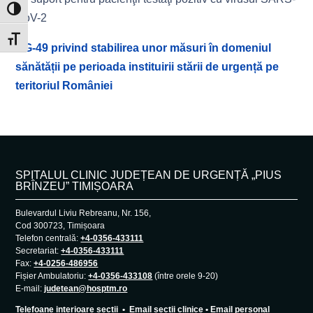
Toggle High Contrast
CoV-2
Toggle Font size
HG-49 privind stabilirea unor măsuri în domeniul
sănătății pe perioada instituirii stării de urgență pe
teritoriul României
SPITALUL CLINIC JUDEȚEAN DE URGENȚĂ „PIUS
BRÎNZEU” TIMIȘOARA
Bulevardul Liviu Rebreanu, Nr. 156,
Cod 300723, Timișoara
Telefon centrală:
+4-0356-433111
Secretariat:
+4-0356-433111
Fax:
+4-0256-486956
Fișier Ambulatoriu:
+4-0356-433108
(între orele 9-20)
E-mail:
judetean@hosptm.ro
Telefoane interioare secții
•
Email secții clinice
•
Email personal