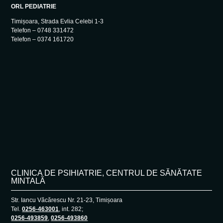
ORL PEDIATRIE
Timișoara, Strada Evlia Celebi 1-3
Telefon – 0748 331472
Telefon – 0374 161720
CLINICA DE PSIHIATRIE, CENTRUL DE SĂNĂTATE
MINTALĂ
Str. Iancu Văcărescu Nr. 21-23, Timișoara
Tel.
0256-463001
, int. 282;
0256-493859
,
0256-493860