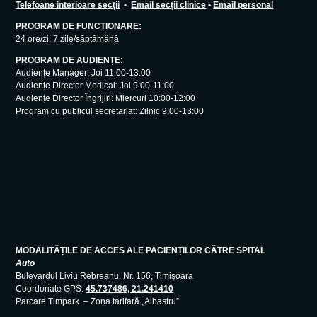
Telefoane interioare secții
•
Email secții clinice
•
Email personal
PROGRAM DE FUNCȚIONARE:
24 ore/zi, 7 zile/săptămână
PROGRAM DE AUDIENȚE:
Audiențe Manager: Joi 11:00-13:00
Audiențe Director Medical: Joi 9:00-11:00
Audiențe Director Îngrijiri: Miercuri 10:00-12:00
Program cu publicul secretariat: Zilnic 9:00-13:00
MODALITĂȚILE DE ACCES ALE PACIENȚILOR CĂTRE SPITAL
Auto
Bulevardul Liviu Rebreanu, Nr. 156, Timișoara
Coordonate GPS:
45.737486, 21.241410
Parcare Timpark – Zona tarifară „Albastru”