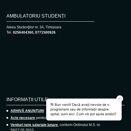
AMBULATORIU STUDENȚI
Aleea Studenţilor nr. 3A, Timișoara
Tel.
0256404360, 0771500926
INFORMAȚII UTILE
ARHIVĂ ANUNȚURI
Acte necesare
pentru angajare medici rezidenți.
Venituri nete salariale lunare
, conform Ordinului M.S. nr.
59/27.05.2010