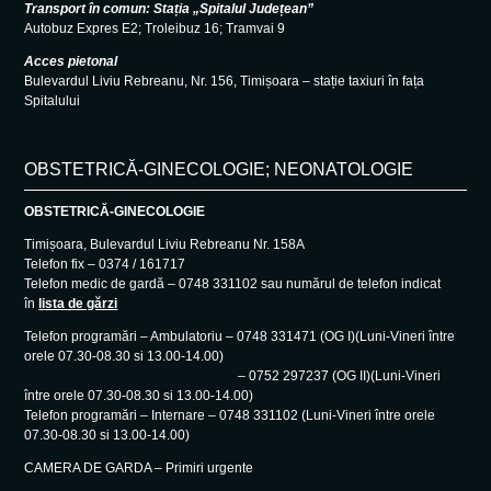
Transport în comun: Stația „Spitalul Județean”
Autobuz Expres E2; Troleibuz 16; Tramvai 9
Acces pietonal
Bulevardul Liviu Rebreanu, Nr. 156, Timișoara – stație taxiuri în fața
Spitalului
OBSTETRICĂ-GINECOLOGIE; NEONATOLOGIE
OBSTETRICĂ-GINECOLOGIE
Timișoara, Bulevardul Liviu Rebreanu Nr. 158A
Telefon fix – 0374 / 161717
Telefon medic de gardă – 0748 331102 sau numărul de telefon indicat
în
lista de gărzi
Telefon programări – Ambulatoriu – 0748 331471 (OG I)(Luni-Vineri între
orele 07.30-08.30 si 13.00-14.00)
– 0752 297237 (OG II)(Luni-Vineri
între orele 07.30-08.30 si 13.00-14.00)
Telefon programări – Internare – 0748 331102 (Luni-Vineri între orele
07.30-08.30 si 13.00-14.00)
CAMERA DE GARDA – Primiri urgente