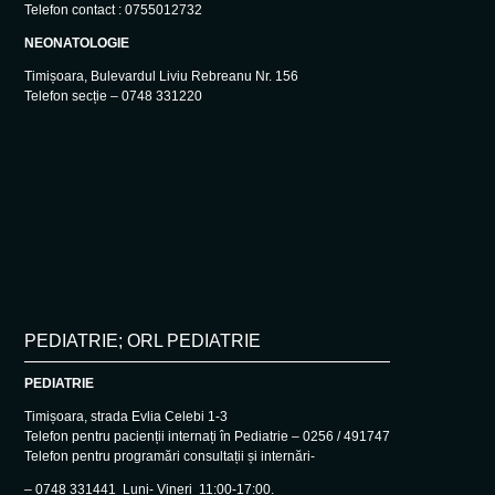
Telefon contact : 0755012732
NEONATOLOGIE
Timișoara, Bulevardul Liviu Rebreanu Nr. 156
Telefon secție – 0748 331220
PEDIATRIE; ORL PEDIATRIE
PEDIATRIE
Timișoara, strada Evlia Celebi 1-3
Telefon pentru pacienții internați în Pediatrie – 0256 / 491747
Telefon pentru programări consultații și internări-
– 0748 331441 Luni- Vineri 11:00-17:00.