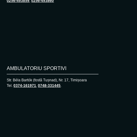
0256-493859
,
0256-493860
AMBULATORIU SPORTIVI
Str. Béla Bartók (fostă Tușnad), Nr. 17, Timișoara
Tel.
0374-161971
,
0748-331445
.