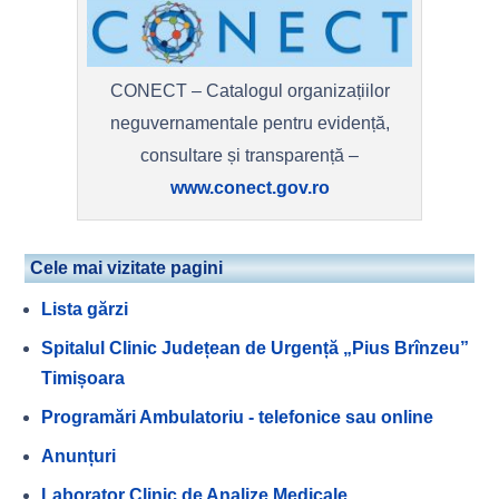
CONECT – Catalogul organizațiilor
neguvernamentale pentru evidență,
consultare și transparență –
www.conect.gov.ro
Cele mai vizitate pagini
Lista gărzi
Spitalul Clinic Județean de Urgență „Pius Brînzeu”
Timișoara
Programări Ambulatoriu - telefonice sau online
Anunțuri
Laborator Clinic de Analize Medicale