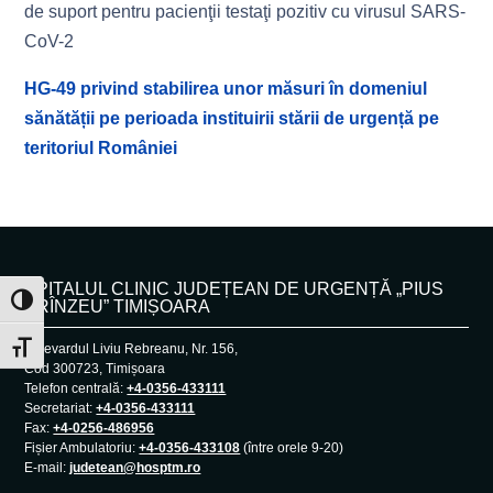
de suport pentru pacienţii testaţi pozitiv cu virusul SARS-
CoV-2
HG-49 privind stabilirea unor măsuri în domeniul
sănătății pe perioada instituirii stării de urgență pe
teritoriul României
SPITALUL CLINIC JUDEȚEAN DE URGENȚĂ „PIUS
Toggle High Contrast
BRÎNZEU” TIMIȘOARA
Bulevardul Liviu Rebreanu, Nr. 156,
Toggle Font size
Cod 300723, Timișoara
Telefon centrală:
+4-0356-433111
Secretariat:
+4-0356-433111
Fax:
+4-0256-486956
Fișier Ambulatoriu:
+4-0356-433108
(între orele 9-20)
E-mail:
judetean@hosptm.ro