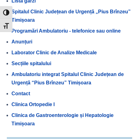
Lista gărzi
Spitalul Clinic Județean de Urgență „Pius Brînzeu”
Toggle High Contrast
Timișoara
Toggle Font size
Programări Ambulatoriu - telefonice sau online
Anunțuri
Laborator Clinic de Analize Medicale
Secțiile spitalului
Ambulatoriu integrat Spitalul Clinic Județean de
Urgență “Pius Brînzeu” Timișoara
Contact
Clinica Ortopedie I
Clinica de Gastroenterologie și Hepatologie
Timișoara