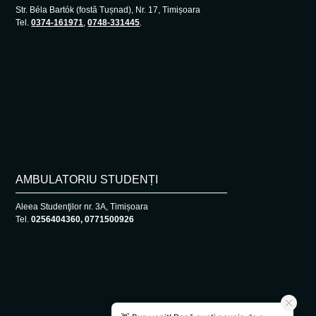
Str. Béla Bartók (fostă Tușnad), Nr. 17, Timișoara
Tel.
0374-161971
,
0748-331445
.
AMBULATORIU STUDENȚI
Aleea Studenţilor nr. 3A, Timișoara
Tel.
0256404360, 0771500926