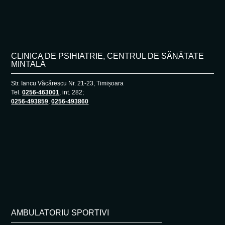
CLINICA DE PSIHIATRIE, CENTRUL DE SĂNĂTATE
MINTALĂ
Str. Iancu Văcărescu Nr. 21-23, Timișoara
Tel.
0256-463001
, int. 282;
0256-493859
,
0256-493860
AMBULATORIU SPORTIVI