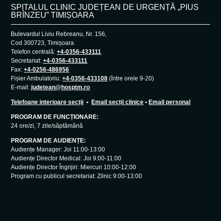
SPITALUL CLINIC JUDEȚEAN DE URGENȚĂ „PIUS
BRÎNZEU” TIMIȘOARA
Bulevardul Liviu Rebreanu, Nr. 156,
Cod 300723, Timișoara
Telefon centrală:
+4-0356-433111
Secretariat:
+4-0356-433111
Fax:
+4-0256-486956
Fișier Ambulatoriu:
+4-0356-433108
(între orele 9-20)
E-mail:
judetean@hosptm.ro
Telefoane interioare secții
•
Email secții clinice
•
Email personal
PROGRAM DE FUNCȚIONARE:
24 ore/zi, 7 zile/săptămână
PROGRAM DE AUDIENȚE:
Audiențe Manager: Joi 11:00-13:00
Audiențe Director Medical: Joi 9:00-11:00
Audiențe Director Îngrijiri: Miercuri 10:00-12:00
Program cu publicul secretariat: Zilnic 9:00-13:00