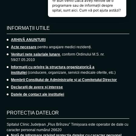
INFORMAȚII UTILE
ARHIVĂ ANUNȚURI
Acte necesare
pentru angajare medici rezidenți.
Venituri nete salariale lunare
, conform Ordinului M.S. nr.
59/27.05.2010
Informații cu privire la structura organizatorică a
instituției
(conducere, organizare, servicii medicale oferite, etc.)
Membrii Consiliului de Administrație și ai Comitetului Director
Declarații de avere și interese
Datele de contact ale instituției
PROTECȚIA DATELOR
Spitalul Clinic Județean „Pius Brînzeu” Timișoara este operator de date cu
caracter personal numărul 26620
Notă de informare privind protecția datelor cu caracter personal