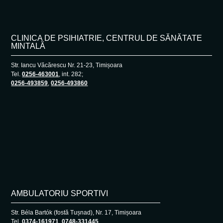
CLINICA DE PSIHIATRIE, CENTRUL DE SĂNĂTATE
MINTALĂ
Str. Iancu Văcărescu Nr. 21-23, Timișoara
Tel.
0256-463001
, int. 282;
0256-493859
,
0256-493860
AMBULATORIU SPORTIVI
Str. Béla Bartók (fostă Tușnad), Nr. 17, Timișoara
Tel.
0374-161971
,
0748-331445
.