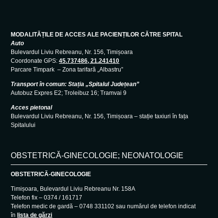
MODALITĂȚILE DE ACCES ALE PACIENȚILOR CĂTRE SPITAL
Auto
Bulevardul Liviu Rebreanu, Nr. 156, Timișoara
Coordonate GPS:
45.737486, 21.241410
Parcare Timpark – Zona tarifară „Albastru”
Transport în comun: Stația „Spitalul Județean”
Autobuz Expres E2; Troleibuz 16; Tramvai 9
Acces pietonal
Bulevardul Liviu Rebreanu, Nr. 156, Timișoara – stație taxiuri în fața
Spitalului
OBSTETRICĂ-GINECOLOGIE; NEONATOLOGIE
OBSTETRICĂ-GINECOLOGIE
Timișoara, Bulevardul Liviu Rebreanu Nr. 158A
Telefon fix – 0374 / 161717
Telefon medic de gardă – 0748 331102 sau numărul de telefon indicat
în
lista de gărzi