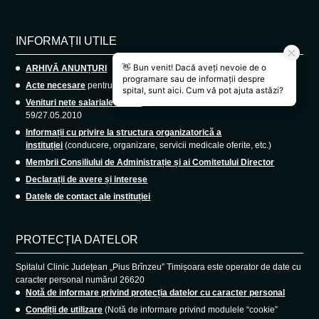
INFORMAȚII UTILE
ARHIVĂ ANUNȚURI
Acte necesare
pentru angajare medici rezidenți.
Venituri nete salariale lunare
, conform Ordinului M.S. nr.
59/27.05.2010
Informații cu privire la structura organizatorică a
instituției
(conducere, organizare, servicii medicale oferite, etc.)
Membrii Consiliului de Administrație și ai Comitetului Director
Declarații de avere și interese
Datele de contact ale instituției
PROTECȚIA DATELOR
Spitalul Clinic Județean „Pius Brînzeu” Timișoara este operator de date cu
caracter personal numărul 26620
Notă de informare privind protecția datelor cu caracter personal
Condiții de utilizare
(Notă de informare privind modulele “cookie”