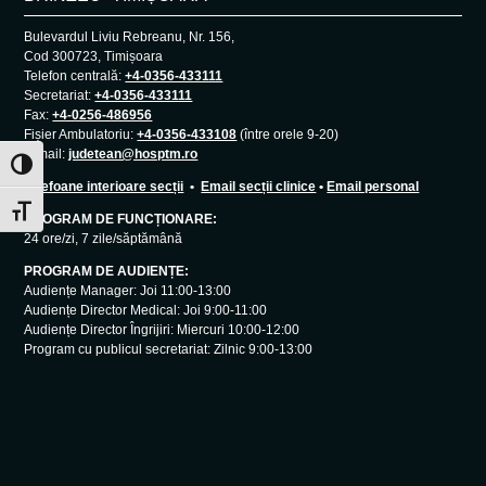
Bulevardul Liviu Rebreanu, Nr. 156,
Cod 300723, Timișoara
Telefon centrală:
+4-0356-433111
Secretariat:
+4-0356-433111
Fax:
+4-0256-486956
Fișier Ambulatoriu:
+4-0356-433108
(între orele 9-20)
E-mail:
judetean@hosptm.ro
Toggle High Contrast
Telefoane interioare secții
•
Email secții clinice
•
Email personal
Toggle Font size
PROGRAM DE FUNCȚIONARE:
24 ore/zi, 7 zile/săptămână
PROGRAM DE AUDIENȚE:
Audiențe Manager: Joi 11:00-13:00
Audiențe Director Medical: Joi 9:00-11:00
Audiențe Director Îngrijiri: Miercuri 10:00-12:00
Program cu publicul secretariat: Zilnic 9:00-13:00