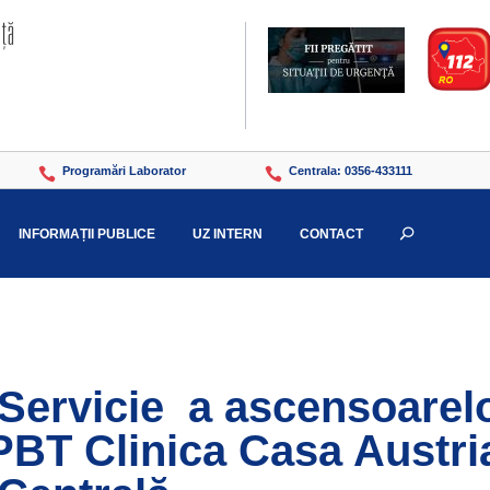
Programări Laborator
Centrala: 0356-433111


INFORMAȚII PUBLICE
UZ INTERN
CONTACT
U
și Servicie a ascensoarel
BT Clinica Casa Austri