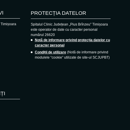
VI
PROTECȚIA DATELOR
, Timișoara
Spitalul Clinic Județean „Pius Brînzeu” Timișoara
este operator de date cu caracter personal
numărul 26620
Notă de informare privind protecția datelor cu
caracter personal
Condiții de utilizare
(Notă de informare privind
modulele “cookie” utilizate de site-ul SCJUPBT)
ȚI