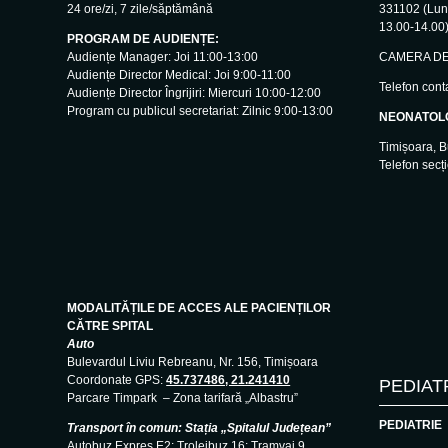
24 ore/zi, 7 zile/săptămână
331102 (Luni
13.00-14.00
PROGRAM DE AUDIENȚE:
Audiențe Manager: Joi 11:00-13:00
CAMERA DE 
Audiențe Director Medical: Joi 9:00-11:00
Telefon cont
Audiențe Director Îngrijiri: Miercuri 10:00-12:00
Program cu publicul secretariat: Zilnic 9:00-13:00
NEONATOL
Timișoara, B
Telefon secț
MODALITĂȚILE DE ACCES ALE PACIENȚILOR
CĂTRE SPITAL
Auto
Bulevardul Liviu Rebreanu, Nr. 156, Timișoara
Coordonate GPS:
45.737486, 21.241410
PEDIAT
Parcare Timpark – Zona tarifară „Albastru”
PEDIATRIE
Transport în comun: Stația „Spitalul Județean”
Autobuz Expres E2; Troleibuz 16; Tramvai 9