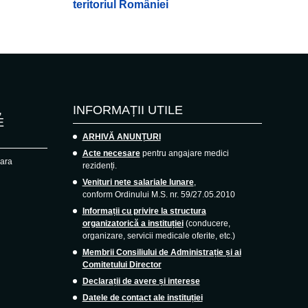
teritoriul României
,
INFORMAȚII UTILE
E
ARHIVĂ ANUNȚURI
Acte necesare
pentru angajare medici
oara
rezidenți.
Venituri nete salariale lunare
,
conform Ordinului M.S. nr. 59/27.05.2010
Informații cu privire la structura
organizatorică a instituției
(conducere,
organizare, servicii medicale oferite, etc.)
Membrii Consiliului de Administrație și ai
Comitetului Director
Declarații de avere și interese
Datele de contact ale instituției