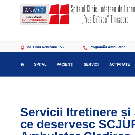
Bd. Liviu Rebreanu 156
Programări Ambulator


SPITAL
PACIENȚI
SERVICII
ACTIVITATE

Servicii Itretinere 
ce deservesc SCJUP