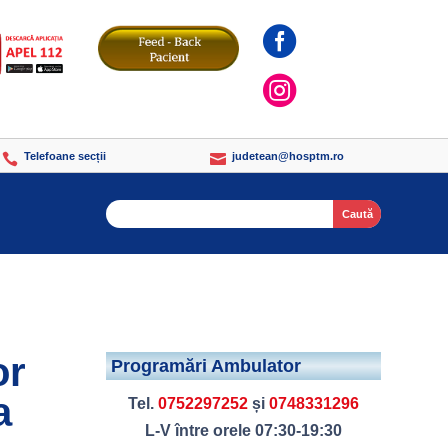


Telefoane secții
judetean@hosptm.ro


Search
or
Programări Ambulator
a
Tel.
0752297252
și
0748331296
L-V între orele 07:30-19:30