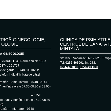
RICĂ-GINECOLOGIE;
CLINICA DE PSIHIATRIE
TOLOGIE
CENTRUL DE SĂNĂTAT
MINTALĂ
Ă-GINECOLOGIE
Str. Iancu Văcărescu Nr. 21-23, Timiș
ulevardul Liviu Rebreanu Nr. 158A
Tel.
0256-463001
, int. 282;
– 0374 / 161717
0256-493859
,
0256-493860
ic de gardă – 0748 331102 sau
elefon indicat în
lista de gărzi
gramări – Ambulatoriu – 0748 331471
ineri între orele 07.30-08.30 si 13.00-
 0752
I)(Luni-Vineri între orele 07.30-08.30
00)
ramări – Internare – 0748