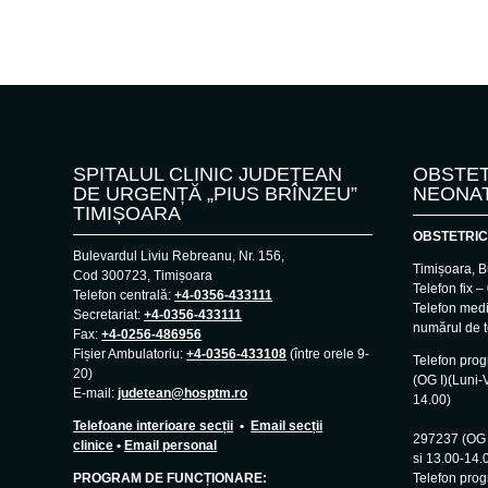
SPITALUL CLINIC JUDEȚEAN
OBSTET
DE URGENȚĂ „PIUS BRÎNZEU”
NEONA
TIMIȘOARA
OBSTETRIC
Bulevardul Liviu Rebreanu, Nr. 156,
Timișoara, B
Cod 300723, Timișoara
Telefon fix 
Telefon centrală:
+4-0356-433111
Telefon med
Secretariat:
+4-0356-433111
numărul de t
Fax:
+4-0256-486956
Fișier Ambulatoriu:
+4-0356-433108
(între orele 9-
Telefon pro
20)
(OG I)(Luni-V
E-mail:
judetean@hosptm.ro
14.00)
–
Telefoane interioare secții
•
Email secții
297237 (OG I
clinice
•
Email personal
si 13.00-14.
PROGRAM DE FUNCȚIONARE:
Telefon prog