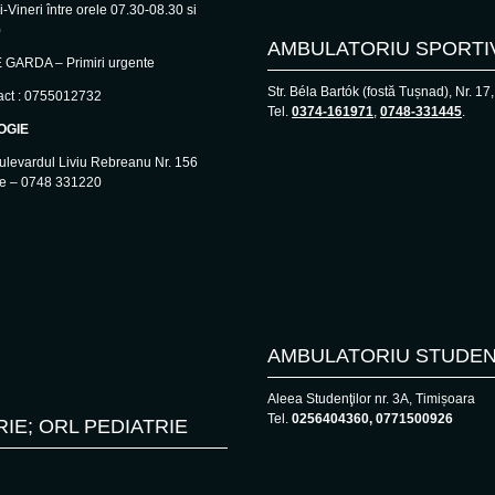
-Vineri între orele 07.30-08.30 si
)
AMBULATORIU SPORTI
GARDA – Primiri urgente
Str. Béla Bartók (fostă Tușnad), Nr. 17
act : 0755012732
Tel.
0374-161971
,
0748-331445
.
OGIE
ulevardul Liviu Rebreanu Nr. 156
ie – 0748 331220
AMBULATORIU STUDEN
Aleea Studenţilor nr. 3A, Timișoara
Tel.
0256404360, 0771500926
RIE; ORL PEDIATRIE