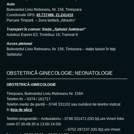
Auto
Bulevardul Liviu Rebreanu, Nr. 156, Timișoara
Coordonate GPS:
45.737486, 21.241410
Parcare Timpark – Zona tarifară „Albastru”
Transport în comun: Stația „Spitalul Județean”
Autobuz Expres E2; Troleibuz 16; Tramvai 9
Acces pietonal
Bulevardul Liviu Rebreanu, Nr. 156, Timișoara – stație taxiuri în fața
Spitalului
OBSTETRICĂ-GINECOLOGIE; NEONATOLOGIE
OBSTETRICĂ-GINECOLOGIE
Timișoara, Bulevardul Liviu Rebreanu Nr. 158A
Telefon fix – 0374 / 161717
Telefon medic de gardă – 0748 331102 sau numărul de telefon indicat
în
lista de gărzi
Telefon programări – Ambulatoriu – 0748 331471 (OG I)(Luni-Vineri între
orele 07.30-08.30 si 13.00-14.00)
– 0752 297237 (OG II)(Luni-Vineri