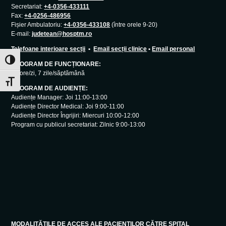
Secretariat:
+4-0356-433111
Fax:
+4-0256-486956
Fișier Ambulatoriu:
+4-0356-433108
(între orele 9-20)
E-mail:
judetean@hosptm.ro
Telefoane interioare secții
•
Email secții clinice
•
Email personal
Toggle High Contrast
PROGRAM DE FUNCȚIONARE:
24 ore/zi, 7 zile/săptămână
Toggle Font size
PROGRAM DE AUDIENȚE:
Audiențe Manager: Joi 11:00-13:00
Audiențe Director Medical: Joi 9:00-11:00
Audiențe Director Îngrijiri: Miercuri 10:00-12:00
Program cu publicul secretariat: Zilnic 9:00-13:00
MODALITĂȚILE DE ACCES ALE PACIENȚILOR CĂTRE SPITAL