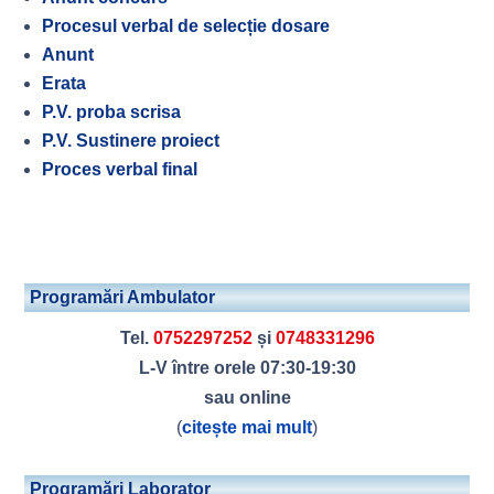
Procesul verbal de selecție dosare
Anunt
Erata
P.V. proba scrisa
P.V. Sustinere proiect
Proces verbal final
Programări Ambulator
Tel.
0752297252
și
0748331296
L-V între orele 07:30-19:30
sau online
(
citește mai mult
)
Programări Laborator