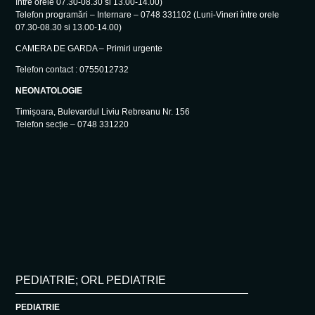
între orele 07.30-08.30 si 13.00-14.00)
Telefon programări – Internare – 0748 331102 (Luni-Vineri între orele
07.30-08.30 si 13.00-14.00)
CAMERA DE GARDA – Primiri urgente
Telefon contact : 0755012732
NEONATOLOGIE
Timișoara, Bulevardul Liviu Rebreanu Nr. 156
Telefon secție – 0748 331220
PEDIATRIE; ORL PEDIATRIE
PEDIATRIE