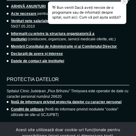
ARHIVĂ ANUNȚURI
Acte necesare
pentru angajare medici rezidenți.
Venituri nete salariale lunare
, conform Ordinului M.S. nr.
59/27.05.2010
Informații cu privire la structura organizatorică a
instituției
(conducere, organizare, servicii medicale oferite, etc.)
Membrii Consiliului de Administrație și ai Comitetului Director
Declarații de avere și interese
Datele de contact ale instituției
PROTECȚIA DATELOR
Spitalul Clinic Județean „Pius Brînzeu” Timișoara este operator de date cu
caracter personal numărul 26620
Notă de informare privind protecția datelor cu caracter personal
Condiții de utilizare
(Notă de informare privind modulele “cookie”
utilizate de site-ul SCJUPBT)
Acest site utilizează doar cookie-uri funcționale pentru
accesibilizare (nivel contrast și dimensiune text).