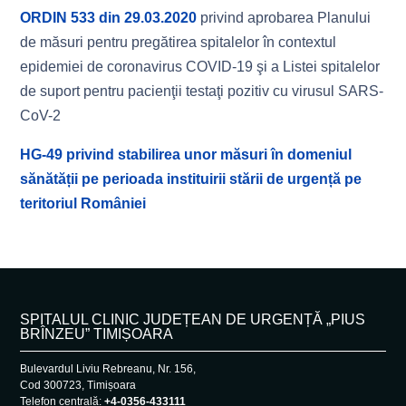
ORDIN 533 din 29.03.2020
privind aprobarea Planului
de măsuri pentru pregătirea spitalelor în contextul
epidemiei de coronavirus COVID-19 şi a Listei spitalelor
de suport pentru pacienţii testaţi pozitiv cu virusul SARS-
CoV-2
HG-49 privind stabilirea unor măsuri în domeniul
sănătății pe perioada instituirii stării de urgență pe
teritoriul României
SPITALUL CLINIC JUDEȚEAN DE URGENȚĂ „PIUS
BRÎNZEU” TIMIȘOARA
Bulevardul Liviu Rebreanu, Nr. 156,
Cod 300723, Timișoara
Telefon centrală:
+4-0356-433111