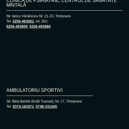
CLINICA DE PSIHIATRIE, CENTRUL DE SĂNĂTATE
MINTALĂ
Str. Iancu Văcărescu Nr. 21-23, Timișoara
Tel.
0256-463001
, int. 282;
0256-493859
,
0256-493860
AMBULATORIU SPORTIVI
Str. Béla Bartók (fostă Tușnad), Nr. 17, Timișoara
Tel.
0374-161971
,
0748-331445
.