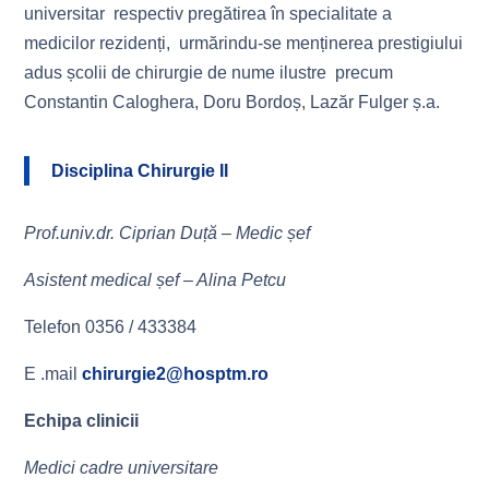
universitar respectiv pregătirea în specialitate a
medicilor rezidenți, urmărindu-se menținerea prestigiului
adus școlii de chirurgie de nume ilustre precum
Constantin Caloghera, Doru Bordoș, Lazăr Fulger ș.a.
Disciplina Chirurgie II
Prof.univ.dr. Ciprian Duță – Medic șef
Asistent medical șef – Alina Petcu
Telefon 0356 / 433384
E .mail
chirurgie2@hosptm.ro
Echipa clinicii
Medici cadre universitare