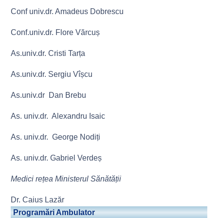
Conf univ.dr. Amadeus Dobrescu
Conf.univ.dr. Flore Vărcuș
As.univ.dr. Cristi Tarța
As.univ.dr. Sergiu Vîșcu
As.univ.dr Dan Brebu
As. univ.dr. Alexandru Isaic
As. univ.dr. George Nodiți
As. univ.dr. Gabriel Verdeș
Medici rețea Ministerul Sănătății
Dr. Caius Lazăr
Programări Ambulator