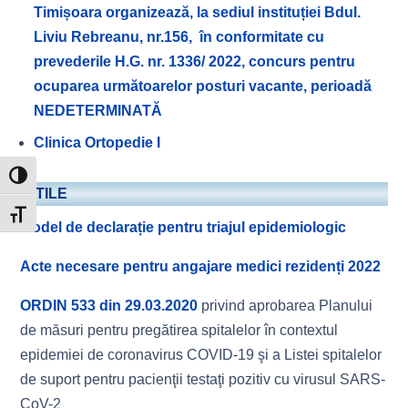
Timișoara organizează, la sediul instituției Bdul.
Liviu Rebreanu, nr.156, în conformitate cu
prevederile H.G. nr. 1336/ 2022, concurs pentru
ocuparea următoarelor posturi vacante, perioadă
NEDETERMINATĂ
Clinica Ortopedie I
Toggle High Contrast
UTILE
Toggle Font size
Model de declarație pentru triajul epidemiologic
Acte necesare pentru angajare medici rezidenți 2022
ORDIN 533 din 29.03.2020
privind aprobarea Planului
de măsuri pentru pregătirea spitalelor în contextul
epidemiei de coronavirus COVID-19 şi a Listei spitalelor
de suport pentru pacienţii testaţi pozitiv cu virusul SARS-
CoV-2