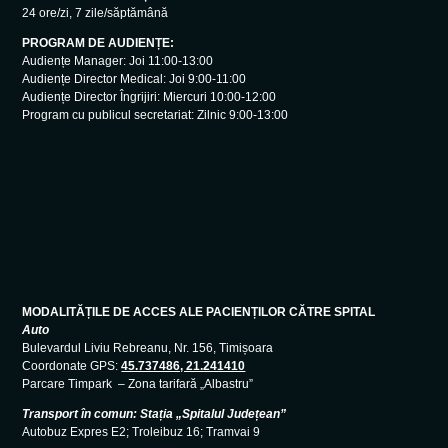
24 ore/zi, 7 zile/săptămână
PROGRAM DE AUDIENȚE:
Audiențe Manager: Joi 11:00-13:00
Audiențe Director Medical: Joi 9:00-11:00
Audiențe Director Îngrijiri: Miercuri 10:00-12:00
Program cu publicul secretariat: Zilnic 9:00-13:00
MODALITĂȚILE DE ACCES ALE PACIENȚILOR CĂTRE SPITAL
Auto
Bulevardul Liviu Rebreanu, Nr. 156, Timișoara
Coordonate GPS:
45.737486, 21.241410
Parcare Timpark – Zona tarifară „Albastru”
Transport în comun: Stația „Spitalul Județean”
Autobuz Expres E2; Troleibuz 16; Tramvai 9