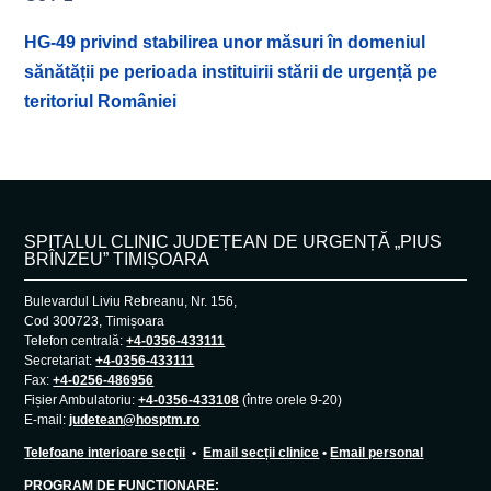
HG-49 privind stabilirea unor măsuri în domeniul
sănătății pe perioada instituirii stării de urgență pe
teritoriul României
SPITALUL CLINIC JUDEȚEAN DE URGENȚĂ „PIUS
BRÎNZEU” TIMIȘOARA
Bulevardul Liviu Rebreanu, Nr. 156,
Cod 300723, Timișoara
Telefon centrală:
+4-0356-433111
Secretariat:
+4-0356-433111
Fax:
+4-0256-486956
Fișier Ambulatoriu:
+4-0356-433108
(între orele 9-20)
E-mail:
judetean@hosptm.ro
Telefoane interioare secții
•
Email secții clinice
•
Email personal
PROGRAM DE FUNCȚIONARE: