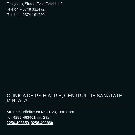
Timișoara, Strada Evlia Celebi 1-3
Telefon – 0748 331472
Telefon – 0374 161720
CLINICA DE PSIHIATRIE, CENTRUL DE SĂNĂTATE
MINTALĂ
Str. Iancu Văcărescu Nr. 21-23, Timișoara
Tel.
0256-463001
, int. 282;
0256-493859
,
0256-493860