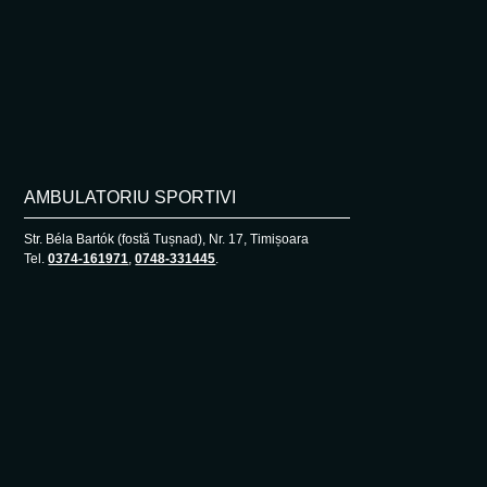
AMBULATORIU SPORTIVI
Str. Béla Bartók (fostă Tușnad), Nr. 17, Timișoara
Tel.
0374-161971
,
0748-331445
.