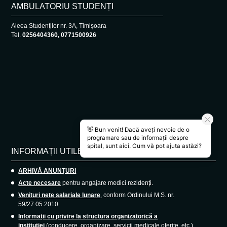
AMBULATORIU STUDENȚI
Aleea Studenţilor nr. 3A, Timișoara
Tel.
0256404360, 0771500926
INFORMAȚII UTILE
ARHIVĂ ANUNȚURI
Acte necesare
pentru angajare medici rezidenți.
Venituri nete salariale lunare
, conform Ordinului M.S. nr.
59/27.05.2010
Informații cu privire la structura organizatorică a
instituției
(conducere, organizare, servicii medicale oferite, etc.)