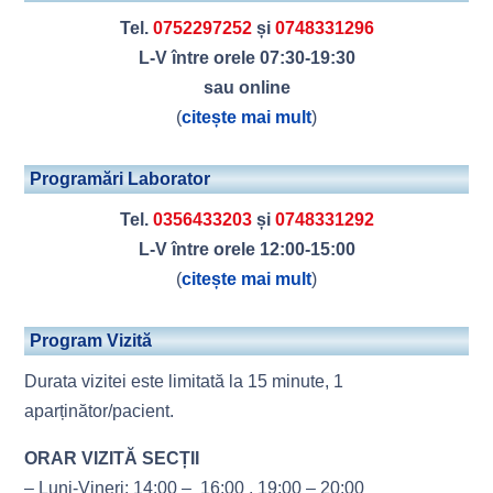
Tel.
0752297252
și
0748331296
L-V între orele 07:30-19:30
sau online
(
citește mai mult
)
Programări Laborator
Tel.
0356433203
și
0748331292
L-V între orele 12:00-15:00
(
citește mai mult
)
Program Vizită
Durata vizitei este limitată la 15 minute, 1
aparținător/pacient.
ORAR VIZITĂ SECȚII
– Luni-Vineri: 14:00 – 16:00 , 19:00 – 20:00