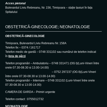
Acces pietonal
Bulevardul Liviu Rebreanu, Nr. 156, Timișoara – stație taxiuri în fața
Spitalului
OBSTETRICĂ-GINECOLOGIE; NEONATOLOGIE
OBSTETRICĂ-GINECOLOGIE
Timișoara, Bulevardul Liviu Rebreanu Nr. 158A
Telefon fix – 0374 / 161717
Telefon medic de gardă – 0748 331102 sau numărul de telefon indicat
în
lista de gărzi
Telefon programări – Ambulatoriu – 0748 331471 (OG I)(Luni-Vineri între
orele 07.30-08.30 si 13.00-14.00)
– 0752 297237 (OG II)(Luni-Vineri
între orele 07.30-08.30 si 13.00-14.00)
Telefon programări – Internare – 0748 331102 (Luni-Vineri între orele
07.30-08.30 si 13.00-14.00)
CAMERA DE GARDA – Primiri urgente
Telefon contact : 0755012732
NEONATOLOGIE