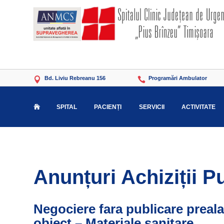
Bd. Liviu Rebreanu 156
Programări Ambulator


SPITAL
PACIENȚI
SERVICII
ACTIVITATE

Anunțuri Achiziții P
Negociere fara publicare preala
obiect – Materiale sanitare