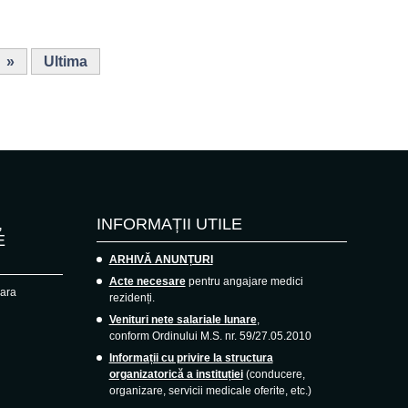
»
Ultima
,
INFORMAȚII UTILE
E
ARHIVĂ ANUNȚURI
Acte necesare
pentru angajare medici
oara
rezidenți.
Venituri nete salariale lunare
,
conform Ordinului M.S. nr. 59/27.05.2010
Informații cu privire la structura
organizatorică a instituției
(conducere,
organizare, servicii medicale oferite, etc.)