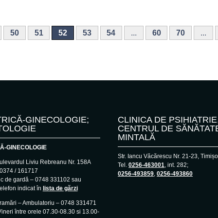
50
51
52
53
54
...
60
70
...
RICĂ-GINECOLOGIE;
CLINICA DE PSIHIATRIE
TOLOGIE
CENTRUL DE SĂNĂTAT
MINTALĂ
Ă-GINECOLOGIE
Str. Iancu Văcărescu Nr. 21-23, Timiș
ulevardul Liviu Rebreanu Nr. 158A
Tel.
0256-463001
, int. 282;
– 0374 / 161717
0256-493859
,
0256-493860
ic de gardă – 0748 331102 sau
elefon indicat în
lista de gărzi
gramări – Ambulatoriu – 0748 331471
ineri între orele 07.30-08.30 si 13.00-