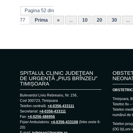
Pagina 52 din
77
Prima
«
...
10
20
30
...
SPITALUL CLINIC JUDEȚEAN
OBSTET
DE URGENȚĂ „PIUS BRÎNZEU”
NEONA
TIMIȘOARA
OBSTETRIC
Bulevardul Liviu Rebreanu, Nr. 156,
Timișoara, B
Cod 300723, Timișoara
Telefon fix 
Telefon centrală:
+4-0356-433111
Telefon med
Secretariat:
+4-0356-433111
numărul de t
Fax:
+4-0256-486956
Fișier Ambulatoriu:
+4-0356-433108
(între orele 9-
Telefon pro
20)
(OG I)(Luni-V
E-mail:
judetean@hosptm.ro