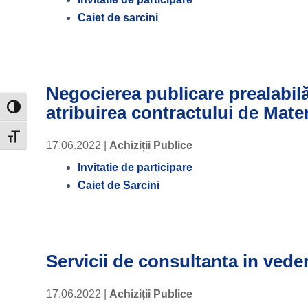
Caiet de sarcini
Negocierea publicare prealabil
atribuirea contractului de Mater
Toggle High Contrast
Toggle Font size
17.06.2022
|
Achiziții Publice
Invitatie de participare
Caiet de Sarcini
Servicii de consultanta in veder
17.06.2022
|
Achiziții Publice