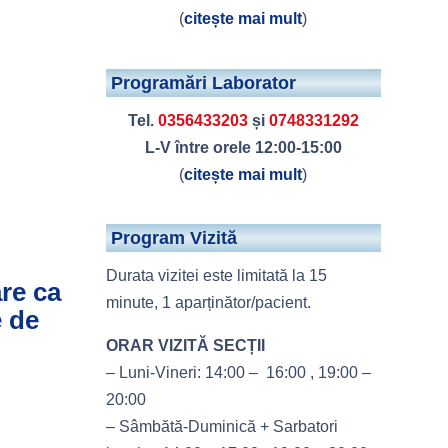
(
citește mai mult
)
Programări Laborator
Tel.
0356433203
și
0748331292
L-V între orele 12:00-15:00
(
citește mai mult
)
Program Vizită
Durata vizitei este limitată la 15
are ca
minute, 1 aparținător/pacient.
e de
ORAR VIZITĂ SECȚII
– Luni-Vineri: 14:00 – 16:00 , 19:00 –
20:00
– Sâmbătă-Duminică + Sarbatori