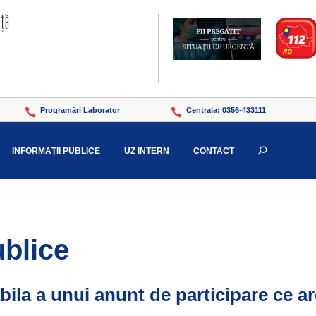
Programări Laborator
Centrala: 0356-433111


INFORMAȚII PUBLICE
UZ INTERN
CONTACT
U
ublice
bila a unui anunt de participare ce ar