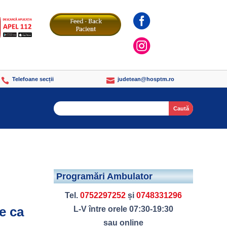


Telefoane secții
judetean@hosptm.ro


Search
Programări Ambulator
Tel.
0752297252
și
0748331296
e ca
L-V între orele 07:30-19:30
sau online