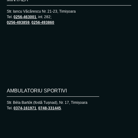
Str. Iancu Văcărescu Nr. 21-23, Timișoara
Tel.
0256-463001
, int. 282;
0256-493859
,
0256-493860
AMBULATORIU SPORTIVI
Str. Béla Bartók (fostă Tușnad), Nr. 17, Timișoara
Tel.
0374-161971
,
0748-331445
.