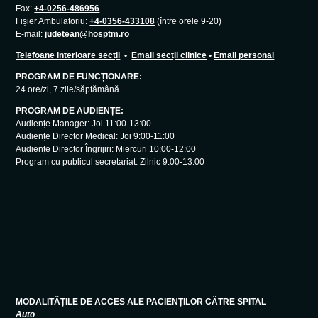
Fax:
+4-0256-486956
Fișier Ambulatoriu:
+4-0356-433108
(între orele 9-20)
E-mail:
judetean@hosptm.ro
Telefoane interioare secții
•
Email secții clinice
•
Email personal
PROGRAM DE FUNCȚIONARE:
24 ore/zi, 7 zile/săptămână
PROGRAM DE AUDIENȚE:
Audiențe Manager: Joi 11:00-13:00
Audiențe Director Medical: Joi 9:00-11:00
Audiențe Director Îngrijiri: Miercuri 10:00-12:00
Program cu publicul secretariat: Zilnic 9:00-13:00
MODALITĂȚILE DE ACCES ALE PACIENȚILOR CĂTRE SPITAL
Auto