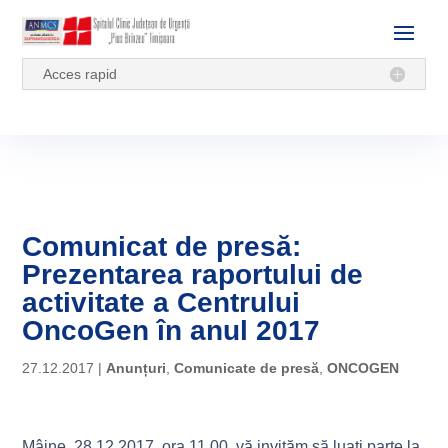
Acces rapid
Comunicat de presă:
Prezentarea raportului de
activitate a Centrului
OncoGen în anul 2017
27.12.2017
|
Anunțuri
,
Comunicate de presă
,
ONCOGEN
Mâine, 28.12.2017, ora 11.00, vă invităm să luaţi parte la