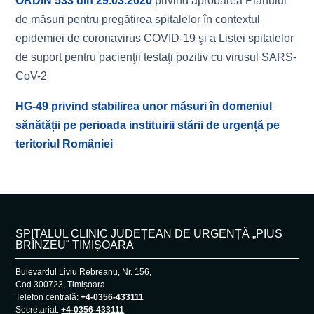
ORDIN 533 din 29.03.2020
privind aprobarea Planului
de măsuri pentru pregătirea spitalelor în contextul
epidemiei de coronavirus COVID-19 şi a Listei spitalelor
de suport pentru pacienţii testaţi pozitiv cu virusul SARS-
CoV-2
HG-49 privind stabilirea unor măsuri în domeniul
sănătății pe perioada instituirii stării de urgență pe
teritoriul României
SPITALUL CLINIC JUDEȚEAN DE URGENȚĂ „PIUS
BRÎNZEU” TIMIȘOARA
Bulevardul Liviu Rebreanu, Nr. 156,
Cod 300723, Timișoara
Telefon centrală:
+4-0356-433111
Secretariat:
+4-0356-433111