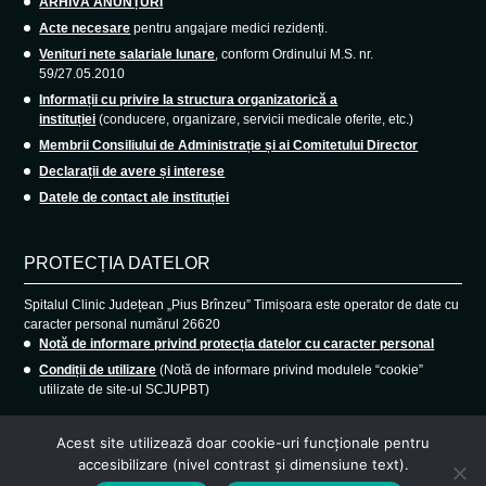
ARHIVĂ ANUNȚURI
Acte necesare
pentru angajare medici rezidenți.
Venituri nete salariale lunare
, conform Ordinului M.S. nr.
59/27.05.2010
Informații cu privire la structura organizatorică a
instituției
(conducere, organizare, servicii medicale oferite, etc.)
Membrii Consiliului de Administrație și ai Comitetului Director
Declarații de avere și interese
Datele de contact ale instituției
PROTECȚIA DATELOR
Spitalul Clinic Județean „Pius Brînzeu” Timișoara este operator de date cu
caracter personal numărul 26620
Notă de informare privind protecția datelor cu caracter personal
Condiții de utilizare
(Notă de informare privind modulele “cookie”
utilizate de site-ul SCJUPBT)
Acest site utilizează doar cookie-uri funcționale pentru
accesibilizare (nivel contrast și dimensiune text).