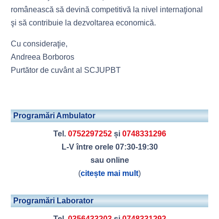
românească să devină competitivă la nivel internaţional
şi să contribuie la dezvoltarea economică.
Cu consideraţie,
Andreea Borboros
Purtător de cuvânt al SCJUPBT
Programări Ambulator
Tel.
0752297252
și
0748331296
L-V între orele 07:30-19:30
sau online
(
citește mai mult
)
Programări Laborator
Tel.
0356433203
și
0748331292