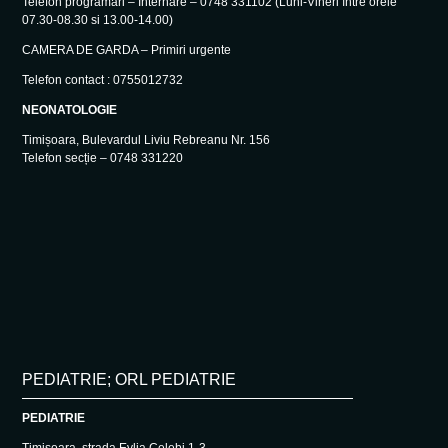
Telefon programări – Internare – 0748 331102 (Luni-Vineri între orele
07.30-08.30 si 13.00-14.00)
CAMERA DE GARDA – Primiri urgente
Telefon contact : 0755012732
NEONATOLOGIE
Timișoara, Bulevardul Liviu Rebreanu Nr. 156
Telefon secție – 0748 331220
PEDIATRIE; ORL PEDIATRIE
PEDIATRIE