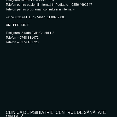
Timișoara, strada Evlia Celebi 1-3
Telefon pentru pacienții internați în Pediatrie – 0256 / 491747
Telefon pentru programări consultații și internări-
– 0748 331441 Luni- Vineri 11:00-17:00.
ORL PEDIATRIE
Timișoara, Strada Evlia Celebi 1-3
Telefon – 0748 331472
Telefon – 0374 161720
CLINICA DE PSIHIATRIE, CENTRUL DE SĂNĂTATE
MINTALĂ