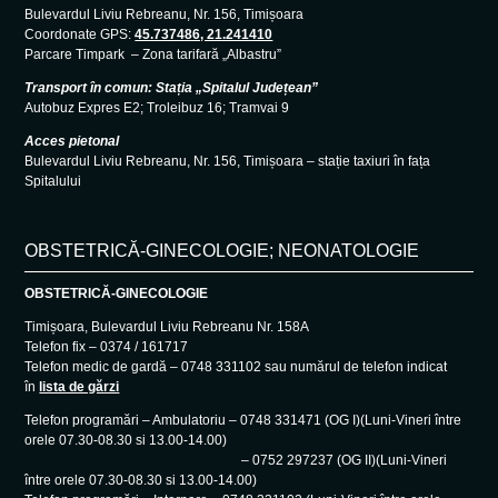
Bulevardul Liviu Rebreanu, Nr. 156, Timișoara
Coordonate GPS:
45.737486, 21.241410
Parcare Timpark – Zona tarifară „Albastru”
Transport în comun: Stația „Spitalul Județean”
Autobuz Expres E2; Troleibuz 16; Tramvai 9
Acces pietonal
Bulevardul Liviu Rebreanu, Nr. 156, Timișoara – stație taxiuri în fața
Spitalului
OBSTETRICĂ-GINECOLOGIE; NEONATOLOGIE
OBSTETRICĂ-GINECOLOGIE
Timișoara, Bulevardul Liviu Rebreanu Nr. 158A
Telefon fix – 0374 / 161717
Telefon medic de gardă – 0748 331102 sau numărul de telefon indicat
în
lista de gărzi
Telefon programări – Ambulatoriu – 0748 331471 (OG I)(Luni-Vineri între
orele 07.30-08.30 si 13.00-14.00)
– 0752 297237 (OG II)(Luni-Vineri
între orele 07.30-08.30 si 13.00-14.00)