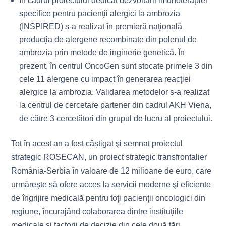
în cadrul proiectului dedicat dezvoltării imunoterapiei
specifice pentru pacienţii alergici la ambrozia
(INSPIRED) s-a realizat în premieră naţională
producţia de alergene recombinate din polenul de
ambrozia prin metode de inginerie genetică. În
prezent, în centrul OncoGen sunt stocate primele 3 din
cele 11 alergene cu impact în generarea reacţiei
alergice la ambrozia. Validarea metodelor s-a realizat
la centrul de cercetare partener din cadrul AKH Viena,
de către 3 cercetători din grupul de lucru al proiectului.
Tot în acest an a fost câștigat şi semnat proiectul
strategic ROSECAN, un proiect strategic transfrontalier
România-Serbia în valoare de 12 milioane de euro, care
urmăreşte să ofere acces la servicii moderne şi eficiente
de îngrijire medicală pentru toţi pacienţii oncologici din
regiune, încurajând colaborarea dintre instituţiile
medicale şi factorii de decizie din cele două ţări.