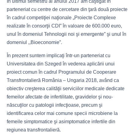
În ultimul semestru al anului 2017 am câştigat în
parteneriat cu centre de cercetare din ţară două proiecte
în cadrul competiţiei naţionale „Proiecte Complexe
realizate în consorţii CDI” în valoare de 600.000 euro,
unul în domeniul Tehnologii noi şi emergente” şi unul în
domeniul ,,Bioeconomie”.
În prezent suntem implicaţi într-un parteneriat cu
Universitatea din Szeged în vederea aplicării unui
proiect comun în cadrul Programului de Cooperare
Transfrontalieră România – Ungaria 2018, având ca
obiectiv creşterea calităţii serviciilor medicale dedicate
femeilor afectate de infertilitate, gravidelor şi nou-
născuţilor cu patologii infecţioase, precum şi
identificarea celor mai comune specii microbiene la
femeile simptomatice şi asimptomatice infertile din
regiunea transfrontalieră.