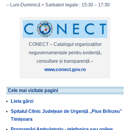
– Luni-Duminică + Sarbatori legale : 15:30 – 17:30
CONECT – Catalogul organizațiilor
neguvernamentale pentru evidență,
consultare și transparență –
www.conect.gov.ro
Cele mai vizitate pagini
Lista gărzi
Spitalul Clinic Județean de Urgență „Pius Brînzeu”
Timișoara
Programări Ambulatoriu - telefonice sau online