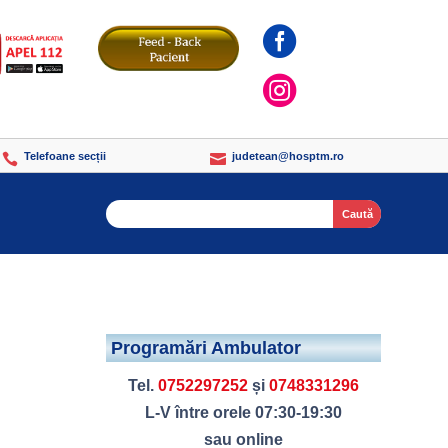


Telefoane secții
judetean@hosptm.ro


Search
Programări Ambulator
Tel.
0752297252
și
0748331296
L-V între orele 07:30-19:30
l
sau online