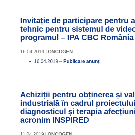
Invitație de participare pentru a
tehnic pentru sistemul de video
programul – IPA CBC România
16.04.2019
|
ONCOGEN
16.04.2019 –
Publicare anunț
Achiziții pentru obținerea și va
industrială în cadrul proiectulu
diagnosticul și terapia afecțiu
acronim INSPIRED
11.04.2019
|
ONCOGEN