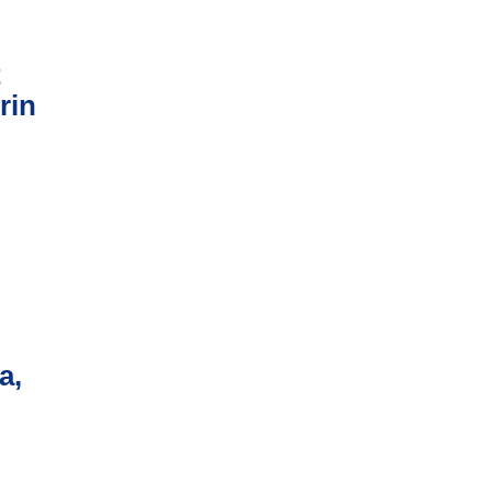
t
rin
a,