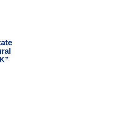
tate
ral
NK”