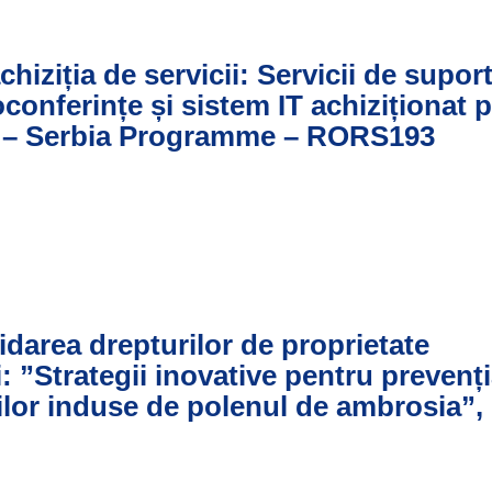
chiziția de servicii: Servicii de supor
conferințe și sistem IT achiziționat p
 – Serbia Programme – RORS193
lidarea drepturilor de proprietate
i: ”Strategii inovative pentru prevenți
nilor induse de polenul de ambrosia”,