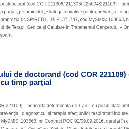
ific postdoctoral (cod COR 211306/ 211306/ 225004/221109) – pe
p parțial, pe proiectul „Strategii inovative pentru prevenţia, dia
l de ambrozia (INSPIRED)”, ID: P_37_747, cod MySMIS: 103663, n
lui de Terapii Genice și Celulare în Tratamentul Cancerului – 
ișoara.
lui de doctorand (cod COR 221109) 
cu timp parțial
R 221109) – perioadă determinată de 1 an – cu posibilitate prel
 prevenţia, diagnosticul şi terapia afecţiunilor respiratorii induse
MySMIS: 103663, nr. Contract POC 92/09.09.2016, derulat în c
ul Cancerului – OncoGen, Spitalul Clinic Județean de Urgență Pi