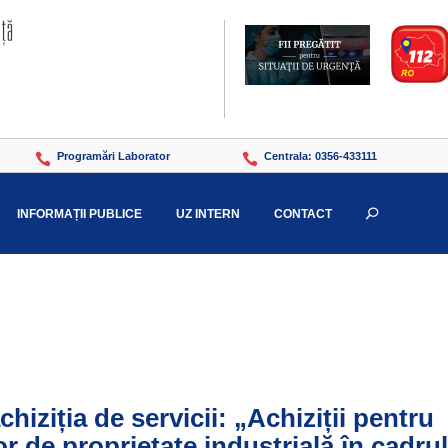
Programări Laborator
Centrala: 0356-433111


INFORMAȚII PUBLICE
UZ INTERN
CONTACT
U
N
chiziția de servicii: „Achiziții pentru
or de proprietate industrială în cadru