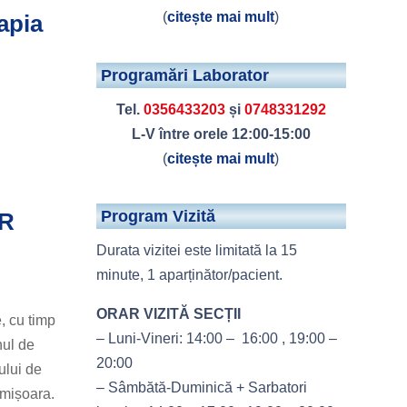
(
citește mai mult
)
rapia
Programări Laborator
Tel.
0356433203
și
0748331292
L-V între orele 12:00-15:00
(
citește mai mult
)
Program Vizită
OR
Durata vizitei este limitată la 15
minute, 1 aparținător/pacient.
ORAR VIZITĂ SECȚII
, cu timp
– Luni-Vineri: 14:00 – 16:00 , 19:00 –
nul de
20:00
ului de
– Sâmbătă-Duminică + Sarbatori
imișoara.