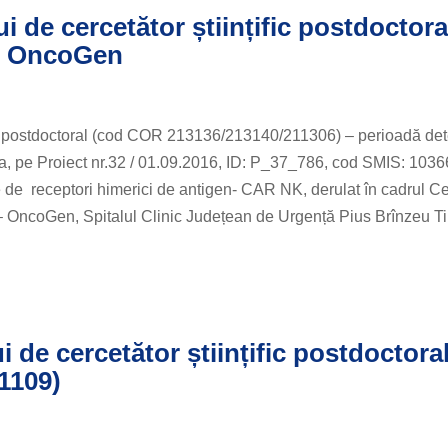
 de cercetător științific postdoctora
ul OncoGen
ific postdoctoral (cod COR 213136/213140/211306) – perioadă de
aga, pe Proiect nr.32 / 01.09.2016, ID: P_37_786, cod SMIS: 1036
e de receptori himerici de antigen- CAR NK, derulat în cadrul Ce
 – OncoGen, Spitalul Clinic Județean de Urgență Pius Brînzeu T
de cercetător științific postdoctora
1109)