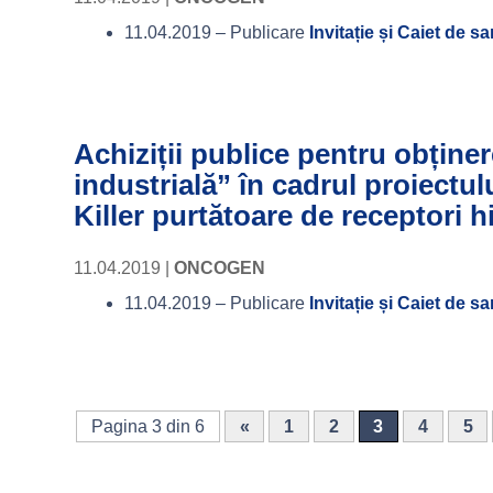
11.04.2019 – Publicare
Invitație și Caiet de sa
Achiziții publice pentru obținer
industrială” în cadrul proiectu
Killer purtătoare de receptori
11.04.2019
|
ONCOGEN
11.04.2019 – Publicare
Invitație și Caiet de sa
Pagina 3 din 6
«
1
2
3
4
5