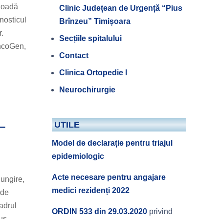
rioadă
Clinic Județean de Urgență “Pius
gnosticul
Brînzeu” Timișoara
r.
Secțiile spitalului
OncoGen,
Contact
Clinica Ortopedie I
Neurochirurgie
–
UTILE
Model de declarație pentru triajul
epidemiologic
Acte necesare pentru angajare
ungire,
medici rezidenți 2022
 de
adrul
ORDIN 533 din 29.03.2020
privind
us