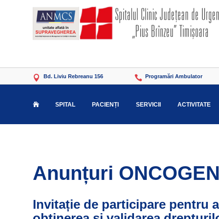
Bd. Liviu Rebreanu 156
Programări Ambulator


SPITAL
PACIENȚI
SERVICII
ACTIVITATE

Anunțuri ONCOGE
Invitație de participare pentru a
obținerea și validarea drepturil