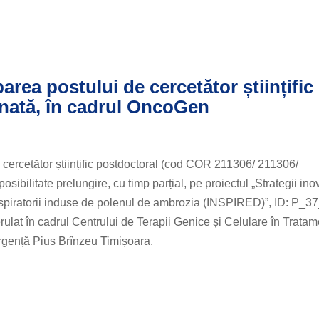
rea postului de cercetător științific
inată, în cadrul OncoGen
cetător științific postdoctoral (cod COR 211306/ 211306/
bilitate prelungire, cu timp parțial, pe proiectul „Strategii ino
 respiratorii induse de polenul de ambrozia (INSPIRED)”, ID: P_3
at în cadrul Centrului de Terapii Genice și Celulare în Tratam
rgență Pius Brînzeu Timișoara.