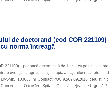
lui de doctorand (cod COR 221109) 
 cu norma întreagă
R 221109) – perioadă determinată de 1 an – cu posibilitate prel
tru prevenţia, diagnosticul şi terapia afecţiunilor respiratorii i
MySMIS: 103663, nr. Contract POC 92/09.09.2016, derulat în c
ul Cancerului – OncoGen, Spitalul Clinic Județean de Urgență Pi