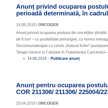
Anunț privind ocuparea postului
perioadă determinată, în cadr
14.06.2019
|
ONCOGEN
Anunț privind ocuparea postului de cercetător științ
de 6 luni – cu posibilitate prelungire, cu norma intre
Oncoimunoterapie cu celule „Natural Killer” purtatoar
Terapii Genice și Celulare în Tratamentul Cancerului
14.06.2019 –
Publicare anunț
Anunț pentru ocuparea postului 
COR 211306/ 211306/ 225004/22
25.04.2019
|
ONCOGEN