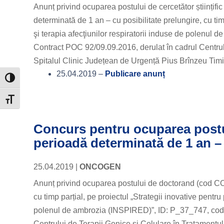
Anunț privind ocuparea postului de cercetător științ
determinată de 1 an – cu posibilitate prelungire, cu tim
şi terapia afecţiunilor respiratorii induse de polenu
Contract POC 92/09.09.2016, derulat în cadrul Centru
Spitalul Clinic Județean de Urgență Pius Brînzeu Tim
25.04.2019 –
Publicare anunț
Toggle High Contrast
Toggle Font size
Concurs pentru ocuparea postu
perioadă determinată de 1 an – 
25.04.2019
|
ONCOGEN
Anunț privind ocuparea postului de doctorand (cod CO
cu timp parțial, pe proiectul „Strategii inovative pentru
polenul de ambrozia (INSPIRED)”, ID: P_37_747, cod 
Centrului de Terapii Genice și Celulare în Tratament