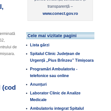
l,
transparență –
www.conect.gov.ro
terminată
Cele mai vizitate pagini
62,
Lista gărzi
ntrului de
Spitalul Clinic Județean de
imișoara.
Urgență „Pius Brînzeu” Timișoara
Programări Ambulatoriu -
telefonice sau online
Anunțuri
l (cod
Laborator Clinic de Analize
Medicale
Ambulatoriu integrat Spitalul