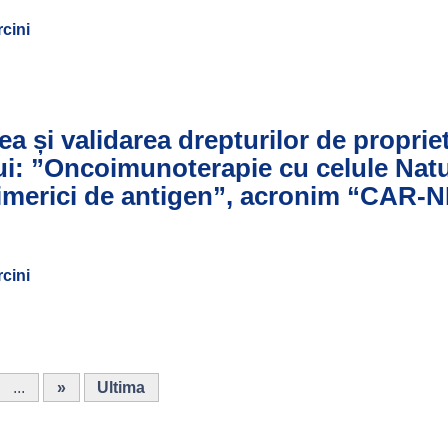
rcini
ea și validarea drepturilor de proprie
lui: ”Oncoimunoterapie cu celule Natu
 himerici de antigen”, acronim “CAR-
rcini
...
»
Ultima