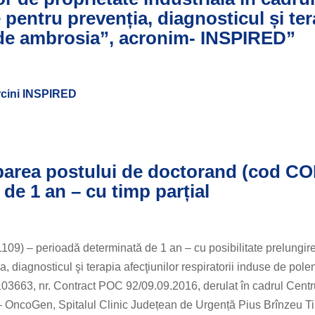
e pentru prevenția, diagnosticul și te
l de ambrosia”, acronim- INSPIRED”
sarcini INSPIRED
parea postului de doctorand (cod C
de 1 an – cu timp parțial
9) – perioadă determinată de 1 an – cu posibilitate prelungire
ia, diagnosticul şi terapia afecţiunilor respiratorii induse de pole
663, nr. Contract POC 92/09.09.2016, derulat în cadrul Centr
 – OncoGen, Spitalul Clinic Județean de Urgență Pius Brînzeu T