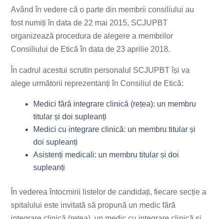
Având în vedere că o parte din membrii consiliului au
fost numiți în data de 22 mai 2015, SCJUPBT
organizează procedura de alegere a membrilor
Consiliului de Etică în data de 23 aprilie 2018.
În cadrul acestui scrutin personalul SCJUPBT își va
alege următorii reprezentanți în Consiliul de Etică:
Medici fără integrare clinică (rețea): un membru
titular și doi supleanți
Medici cu integrare clinică: un membru titular și
doi supleanți
Asistenți medicali: un membru titular și doi
supleanți
În vederea întocmirii listelor de candidați, fiecare secție a
spitalului este invitată să propună un medic fără
integrare clinică (rețea), un medic cu integrare clinică și