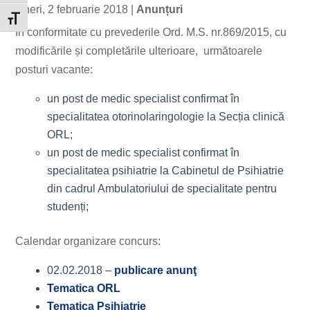
vineri, 2 februarie 2018
|
Anunțuri
Toggle Font size
În conformitate cu prevederile Ord. M.S. nr.869/2015, cu
modificările și completările ulterioare, următoarele
posturi vacante:
un post de medic specialist confirmat în
specialitatea otorinolaringologie la Secția clinică
ORL;
un post de medic specialist confirmat în
specialitatea psihiatrie la Cabinetul de Psihiatrie
din cadrul Ambulatoriului de specialitate pentru
studenți;
Calendar organizare concurs:
02.02.2018 –
publicare anunţ
Tematica ORL
Tematica Psihiatrie