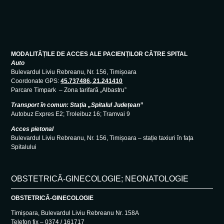
MODALITĂȚILE DE ACCES ALE PACIENȚILOR CĂTRE SPITAL
Auto
Bulevardul Liviu Rebreanu, Nr. 156, Timișoara
Coordonate GPS:
45.737486, 21.241410
Parcare Timpark – Zona tarifară „Albastru”
Transport în comun: Stația „Spitalul Județean”
Autobuz Expres E2; Troleibuz 16; Tramvai 9
Acces pietonal
Bulevardul Liviu Rebreanu, Nr. 156, Timișoara – stație taxiuri în fața
Spitalului
OBSTETRICĂ-GINECOLOGIE; NEONATOLOGIE
OBSTETRICĂ-GINECOLOGIE
Timișoara, Bulevardul Liviu Rebreanu Nr. 158A
Telefon fix – 0374 / 161717