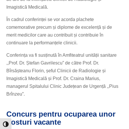
Imagistică Medicală.
În cadrul conferinței se vor acorda plachete
comemorative precum și diplome de excelență și de
merit medicilor care au contribuit și contribuie în
continuare la performanțele clinicii.
Conferința va fi susținută în Amfiteatrul unității sanitare
,,Prof. Dr. Ștefan Gavrilescu” de către Prof. Dr.
Bîrsășteanu Florin, șeful Clinicii de Radiologie și
Imagistică Medicală și Prof. Dr. Craina Marius,
managerul Spitalului Clinic Județean de Urgență ,,Pius
Brînzeu”.
Concurs pentru ocuparea unor
posturi vacante
Toggle High Contrast