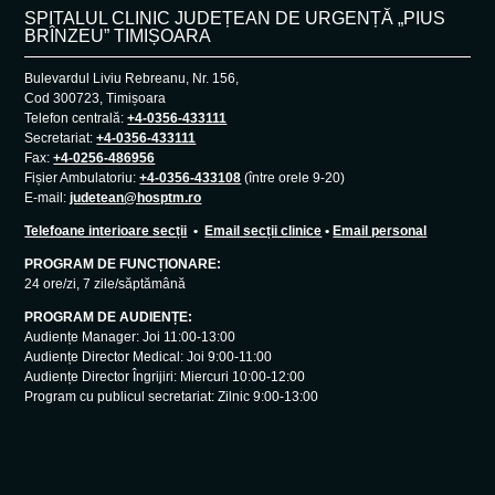
SPITALUL CLINIC JUDEȚEAN DE URGENȚĂ „PIUS
BRÎNZEU” TIMIȘOARA
Bulevardul Liviu Rebreanu, Nr. 156,
Cod 300723, Timișoara
Telefon centrală:
+4-0356-433111
Secretariat:
+4-0356-433111
Fax:
+4-0256-486956
Fișier Ambulatoriu:
+4-0356-433108
(între orele 9-20)
E-mail:
judetean@hosptm.ro
Telefoane interioare secții
•
Email secții clinice
•
Email personal
PROGRAM DE FUNCȚIONARE:
24 ore/zi, 7 zile/săptămână
PROGRAM DE AUDIENȚE:
Audiențe Manager: Joi 11:00-13:00
Audiențe Director Medical: Joi 9:00-11:00
Audiențe Director Îngrijiri: Miercuri 10:00-12:00
Program cu publicul secretariat: Zilnic 9:00-13:00