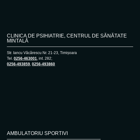
CLINICA DE PSIHIATRIE, CENTRUL DE SĂNĂTATE
MINTALĂ
Str. Iancu Văcărescu Nr. 21-23, Timișoara
Tel.
0256-463001
, int. 282;
0256-493859
,
0256-493860
AMBULATORIU SPORTIVI