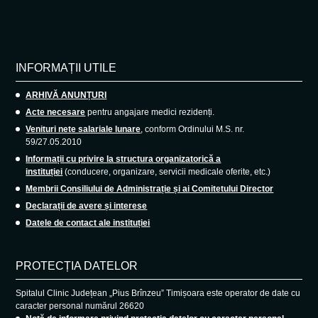
INFORMAȚII UTILE
ARHIVĂ ANUNȚURI
Acte necesare
pentru angajare medici rezidenți.
Venituri nete salariale lunare
, conform Ordinului M.S. nr.
59/27.05.2010
Informații cu privire la structura organizatorică a
instituției
(conducere, organizare, servicii medicale oferite, etc.)
Membrii Consiliului de Administrație și ai Comitetului Director
Declarații de avere și interese
Datele de contact ale instituției
PROTECȚIA DATELOR
Spitalul Clinic Județean „Pius Brînzeu” Timișoara este operator de date cu
caracter personal numărul 26620