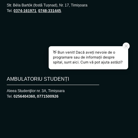
Str. Béla Bartók (fostă Tușnad), Nr. 17, Timișoara
Tel.
0374-161971
,
0748-331445
.
AMBULATORIU STUDENȚI
Aleea Studenţilor nr. 3A, Timișoara
Tel.
0256404360, 0771500926