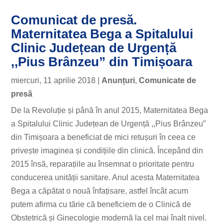
Comunicat de presă.
Maternitatea Bega a Spitalului
Clinic Județean de Urgență
,,Pius Brânzeu” din Timișoara
miercuri, 11 aprilie 2018
|
Anunțuri
,
Comunicate de
presă
De la Revoluție și până în anul 2015, Maternitatea Bega
a Spitalului Clinic Județean de Urgență ,,Pius Brânzeu”
din Timișoara a beneficiat de mici retușuri în ceea ce
privește imaginea și condițiile din clinică. Începând din
2015 însă, reparațiile au însemnat o prioritate pentru
conducerea unității sanitare. Anul acesta Maternitatea
Bega a căpătat o nouă înfațisare, astfel încât acum
putem afirma cu tărie că beneficiem de o Clinică de
Obstetrică și Ginecologie modernă la cel mai înalt nivel.