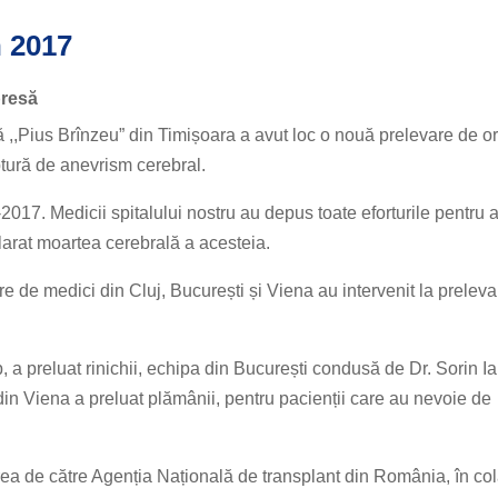
n 2017
presă
ă ,,Pius Brînzeu” din Timișoara a avut loc o nouă prelevare de o
uptură de anevrism cerebral.
-2017. Medicii spitalului nostru au depus toate eforturile pentru 
clarat moartea cerebrală a acesteia.
re de medici din Cluj, București și Viena au intervenit la prelev
 a preluat rinichii, echipa din București condusă de Dr. Sorin I
 din Viena a preluat plămânii, pentru pacienții care au nevoie de
rea de către Agenția Națională de transplant din România, în co