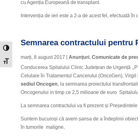
cu Agenția Europeană de transplant.
Intervenția de ieri este a 2-a de acest fel, efectuată î
Semnarea contractului pentru P
Toggle High Contrast
marți, 8 august 2017
|
Anunțuri
,
Comunicate de pre
Toggle Font size
Conducerea Spitalului Clinic Județean de Urgență ,,P
Celulare în Tratamentul Cancerului (OncoGen), Virgil 
sediul Oncogen
, la semnarea proiectului transfronta
Oncogenului in timp ce 2,5 milioane de euro Spitalulu
La semnarea contractului va fi prezent și Președintele
Suntem bucuroși că avem șansa de a îndeplinii obiecti
în tumorile maligne.