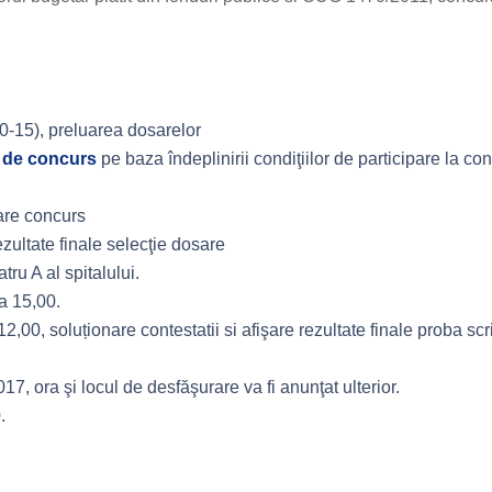
-15), preluarea dosarelor
e de concurs
pe baza îndeplinirii condiţiilor de participare la co
are concurs
ezultate finale selecţie dosare
ru A al spitalului.
a 15,00.
,00, soluționare contestatii si afişare rezultate finale proba scr
17, ora şi locul de desfăşurare va fi anunţat ulterior.
.