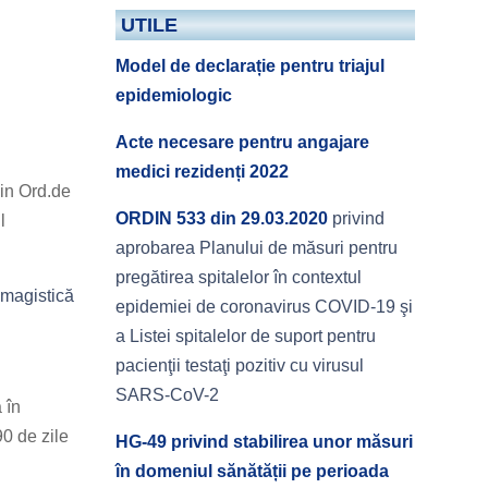
UTILE
Model de declarație pentru triajul
epidemiologic
Acte necesare pentru angajare
medici rezidenți 2022
din Ord.de
ORDIN 533 din 29.03.2020
privind
l
aprobarea Planului de măsuri pentru
pregătirea spitalelor în contextul
imagistică
epidemiei de coronavirus COVID-19 şi
a Listei spitalelor de suport pentru
pacienţii testaţi pozitiv cu virusul
SARS-CoV-2
 în
90 de zile
HG-49 privind stabilirea unor măsuri
în domeniul sănătății pe perioada