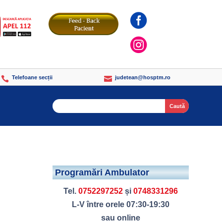


Telefoane secții
judetean@hosptm.ro


Search
Programări Ambulator
Tel.
0752297252
și
0748331296
L-V între orele 07:30-19:30
sau online