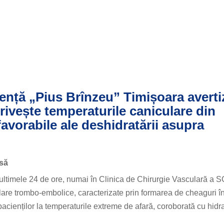
gență „Pius Brînzeu” Timișoara avert
privește temperaturile caniculare din
favorabile ale deshidratării asupra
să
în ultimele 24 de ore, numai în Clinica de Chirurgie Vasculară 
ulare trombo-embolice, caracterizate prin formarea de cheaguri î
acienților la temperaturile extreme de afară, coroborată cu hidr