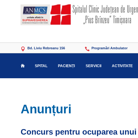
Bd. Liviu Rebreanu 156
Programări Ambulator


SPITAL
PACIENȚI
SERVICII
ACTIVITATE

Anunțuri
Concurs pentru ocuparea unui p