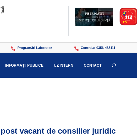
Programări Laborator
Centrala: 0356-433111


INFORMAȚII PUBLICE
UZ INTERN
CONTACT
U
ost vacant de consilier juridic