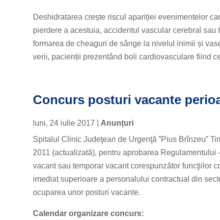
Deshidratarea crește riscul apariției evenimentelor 
pierdere a acestuia, accidentul vascular cerebral sau 
formarea de cheaguri de sânge la nivelul inimii și vase
verii, pacienții prezentând boli cardiovasculare fiind c
Concurs posturi vacante perio
luni, 24 iulie 2017
|
Anunțuri
Spitalul Clinic Judeţean de Urgenţă ”Pius Brînzeu” Ti
2011 (actualizată), pentru aprobarea Regulamentului – 
vacant sau temporar vacant corespunzător funcţiilor con
imediat superioare a personalului contractual din sect
ocuparea unor posturi vacante.
Calendar organizare concurs
: