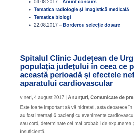
04.08.2017 –
Anunț concurs
Tematica radiologie și imagistică medicală
Tematica biologi
22.08.2017 –
Borderou selecție dosare
Spitalul Clinic Județean de Ur
populația județului în ceea ce 
această perioadă și efectele ne
aparatului cardiovascular
vineri, 4 august 2017
|
Anunțuri
,
Comunicate de pre
Este foarte important să vă hidratați, asta deoarece 
au fost internați 6 pacienți cu evenimente cardiovasc
sau cord, determinate cel mai probabil de expunerea p
insuficientă.