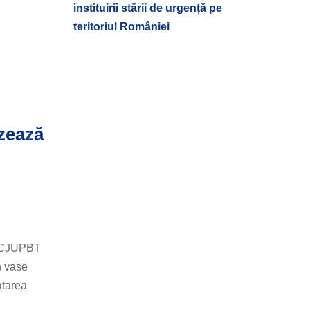
instituirii stării de urgență pe
teritoriul României
izează
a SCJUPBT
n vase
atarea