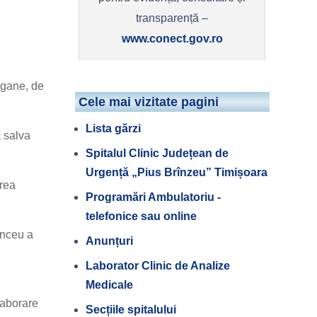
transparență –
www.conect.gov.ro
rgane, de
Cele mai vizitate pagini
Lista gărzi
a salva
Spitalul Clinic Județean de
Urgență „Pius Brînzeu” Timișoara
area
Programări Ambulatoriu -
telefonice sau online
anceu a
Anunțuri
Laborator Clinic de Analize
Medicale
laborare
Secțiile spitalului