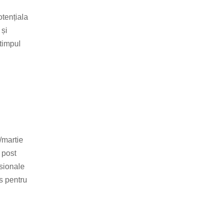
tențiala
 și
 timpul
/martie
 post
esionale
s pentru