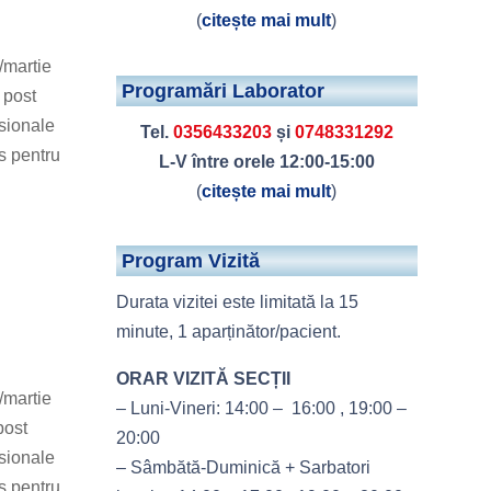
(
citește mai mult
)
/martie
Programări Laborator
 post
esionale
Tel.
0356433203
și
0748331292
s pentru
L-V între orele 12:00-15:00
(
citește mai mult
)
Program Vizită
Durata vizitei este limitată la 15
minute, 1 aparținător/pacient.
ORAR VIZITĂ SECȚII
/martie
– Luni-Vineri: 14:00 – 16:00 , 19:00 –
post
20:00
esionale
– Sâmbătă-Duminică + Sarbatori
s pentru