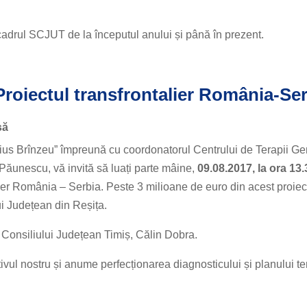
n cadrul SCJUT de la începutul anului și până în prezent.
roiectul transfrontalier România-Se
să
ius Brînzeu” împreună cu coordonatorul Centrului de Terapii Ge
Păunescu, vă invită să luați parte mâine,
09.08.2017, la ora 13.
lier România – Serbia. Peste 3 milioane de euro din acest proiec
i Județean din Reșița.
 Consiliului Județean Timiș, Călin Dobra.
vul nostru și anume perfecționarea diagnosticului și planului te