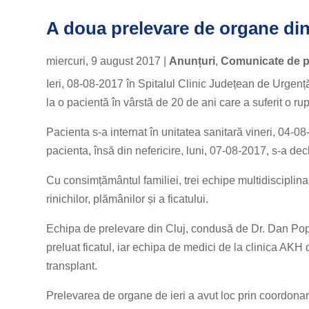
A doua prelevare de organe di
miercuri, 9 august 2017
|
Anunțuri
,
Comunicate de 
Ieri, 08-08-2017 în Spitalul Clinic Județean de Urgenț
la o pacientă în vârstă de 20 de ani care a suferit o r
Pacienta s-a internat în unitatea sanitară vineri, 04-08
pacienta, însă din nefericire, luni, 07-08-2017, s-a de
Cu consimțământul familiei, trei echipe multidisciplina
rinichilor, plămânilor și a ficatului.
Echipa de prelevare din Cluj, condusă de Dr. Dan Pop,
preluat ficatul, iar echipa de medici de la clinica AKH
transplant.
Prelevarea de organe de ieri a avut loc prin coordona