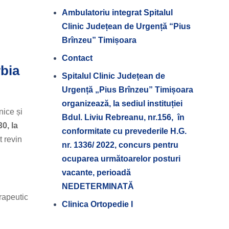
Ambulatoriu integrat Spitalul
Clinic Județean de Urgență “Pius
Brînzeu” Timișoara
Contact
rbia
Spitalul Clinic Județean de
Urgență „Pius Brînzeu” Timișoara
organizează, la sediul instituției
nice și
Bdul. Liviu Rebreanu, nr.156, în
30, la
conformitate cu prevederile H.G.
t revin
nr. 1336/ 2022, concurs pentru
ocuparea următoarelor posturi
vacante, perioadă
NEDETERMINATĂ
rapeutic
Clinica Ortopedie I