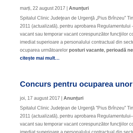
marți, 22 august 2017
|
Anunțuri
Spitalul Clinic Judeţean de Urgenţă „Pius Brînzeu” Ti
2011 (actualizată), pentru aprobarea Regulamentului – 
vacant sau temporar vacant corespunzător funcţiilor con
imediat superioare a personalului contractual din sect
ocuparea următoarelor
posturi vacante
, perioadă n
citește mai mult…
Concurs pentru ocuparea unor 
joi, 17 august 2017
|
Anunțuri
Spitalul Clinic Judeţean de Urgenţă ”Pius Brînzeu” Ti
2011 (actualizată), pentru aprobarea Regulamentului–c
vacant sau temporar vacant corespunzător funcţiilor con
imediat superioare a personalului contractual din sect