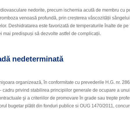
cardiovasculare nedorite, precum ischemia acută de membru cu po
tromboza venoasă profundă, prin creșterea vâscozității sângelui
lor. Deshidratarea este favorizată de temperaturile înalte de pe
ei mai predispuși să dezvolte astfel de complicații.
adă nedeterminată
mişoara organizează, în conformitate cu prevederile H.G. nr. 286
cadru privind stabilirea principiilor generale de ocupare a unui
tractuale şi a criteriilor de promovare în grade sau trepte prof
orul bugetar plătit din fonduri publice si OUG 1470/2011, concur