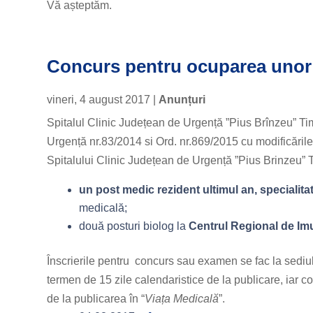
Vă așteptăm.
Concurs pentru ocuparea unor 
vineri, 4 august 2017
|
Anunțuri
Spitalul Clinic Județean de Urgență ”Pius Brînzeu” Timi
Urgență nr.83/2014 si Ord. nr.869/2015 cu modificările
Spitalului Clinic Județean de Urgență ”Pius Brinzeu” 
un post medic rezident ultimul an, specialita
medicală;
două posturi biolog la
Centrul Regional de Im
Înscrierile pentru concurs sau examen se fac la sediu
termen de 15 zile calendaristice de la publicare, iar c
de la publicarea în “
Viața Medicală
”.