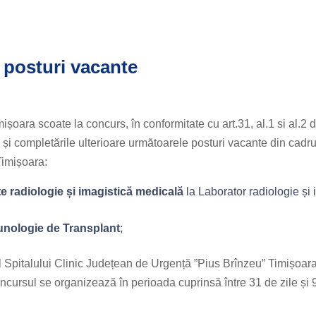
posturi vacante
șoara scoate la concurs, în conformitate cu art.31, al.1 si al.2 
 și completările ulterioare următoarele posturi vacante din cadru
Timișoara:
te radiologie și imagistică medicală
la Laborator radiologie și 
unologie de Transplant
;
l Spitalului Clinic Județean de Urgență ”Pius Brînzeu” Timișoara
oncursul se organizează în perioada cuprinsă între 31 de zile și 