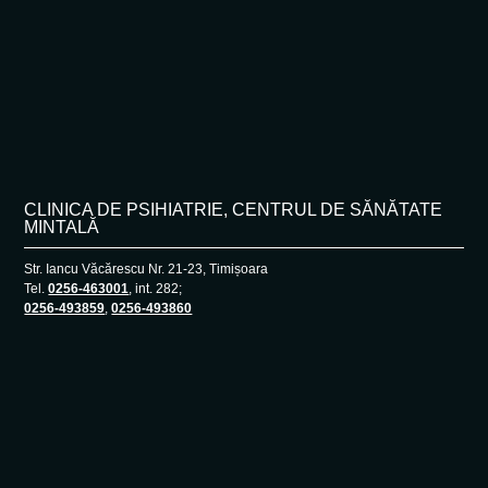
CLINICA DE PSIHIATRIE, CENTRUL DE SĂNĂTATE
MINTALĂ
Str. Iancu Văcărescu Nr. 21-23, Timișoara
Tel.
0256-463001
, int. 282;
0256-493859
,
0256-493860