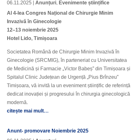
06.11.2025
|
Anunțuri
,
Evenimente științifice
Al 4-lea Congres Național de Chirurgie Minim
Invazivă în Ginecologie
12–13 noiembrie 2025
Hotel Lido, Timișoara
Societatea Română de Chirurgie Minim Invazivă în
Ginecologie (SRCMIG), în parteneriat cu Universitatea
de Medicină și Farmacie „Victor Babeș” din Timișoara și
Spitalul Clinic Județean de Urgență „Pius Brînzeu”
Timișoara, vă invită la un eveniment științific de referință
dedicat inovației și progresului în chirurgia ginecologică
modernă.
citește mai mult…
Anunt- promovare Noiembrie 2025