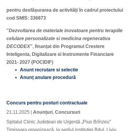
pentru desfășurarea de activități în cadrul proiectului
cod SMIS:
336873
”
Dezvoltarea de materiale inovatoare pentru terapiile
celulare personalizate si medicina regenerativa
DECODEX
”, finanțat din Programul Crestere
Inteligenta, Digitalizare si Instrumente Financiare
2021- 2027 (POCIDIF)
Anunt recrutare si selectie
Anunț anulare procedură
Concurs pentru posturi contractuale
21.11.2025
|
Anunțuri
,
Concursuri
Spitalul Clinic Județean de Urgență „Pius Brînzeu”
Timișoara organizează, la sediul instituției Bdul. Liviu