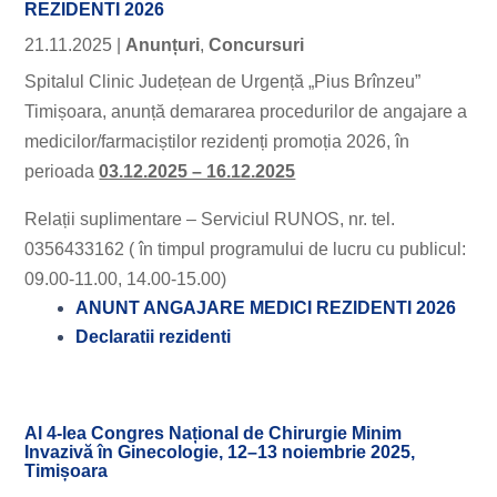
REZIDENTI 2026
21.11.2025
|
Anunțuri
,
Concursuri
Spitalul Clinic Județean de Urgență „Pius Brînzeu”
Timișoara, anunță demararea procedurilor de angajare a
medicilor/farmaciștilor rezidenți promoția 2026, în
perioada
03.12.2025 – 16.12.2025
Relații suplimentare – Serviciul RUNOS, nr. tel.
0356433162 ( în timpul programului de lucru cu publicul:
09.00-11.00, 14.00-15.00)
ANUNT ANGAJARE MEDICI REZIDENTI 2026
Declaratii rezidenti
Al 4-lea Congres Național de Chirurgie Minim
Invazivă în Ginecologie, 12–13 noiembrie 2025,
Timișoara