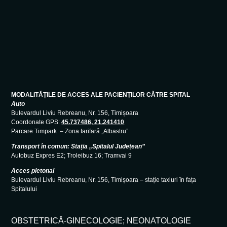
MODALITĂȚILE DE ACCES ALE PACIENȚILOR CĂTRE SPITAL
Auto
Bulevardul Liviu Rebreanu, Nr. 156, Timișoara
Coordonate GPS:
45.737486, 21.241410
Parcare Timpark – Zona tarifară „Albastru”
Transport în comun: Stația „Spitalul Județean”
Autobuz Expres E2; Troleibuz 16; Tramvai 9
Acces pietonal
Bulevardul Liviu Rebreanu, Nr. 156, Timișoara – stație taxiuri în fața
Spitalului
OBSTETRICĂ-GINECOLOGIE; NEONATOLOGIE