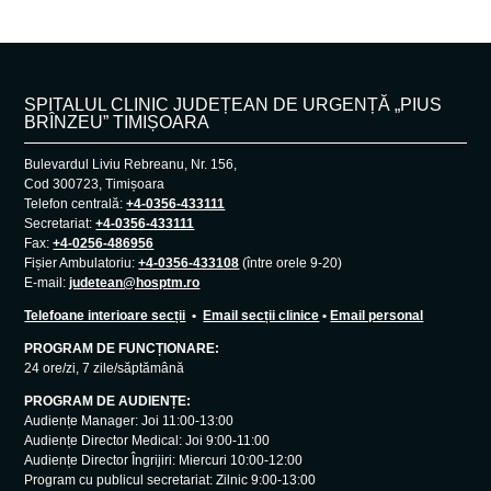
SPITALUL CLINIC JUDEȚEAN DE URGENȚĂ „PIUS
BRÎNZEU” TIMIȘOARA
Bulevardul Liviu Rebreanu, Nr. 156,
Cod 300723, Timișoara
Telefon centrală:
+4-0356-433111
Secretariat:
+4-0356-433111
Fax:
+4-0256-486956
Fișier Ambulatoriu:
+4-0356-433108
(între orele 9-20)
E-mail:
judetean@hosptm.ro
Telefoane interioare secții
•
Email secții clinice
•
Email personal
PROGRAM DE FUNCȚIONARE:
24 ore/zi, 7 zile/săptămână
PROGRAM DE AUDIENȚE:
Audiențe Manager: Joi 11:00-13:00
Audiențe Director Medical: Joi 9:00-11:00
Audiențe Director Îngrijiri: Miercuri 10:00-12:00
Program cu publicul secretariat: Zilnic 9:00-13:00