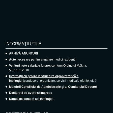
INFORMAȚII UTILE
ARHIVĂ ANUNȚURI
Acte necesare
pentru angajare medici rezidenți.
Venituri nete salariale lunare
, conform Ordinului M.S. nr.
59/27.05.2010
Informații cu privire la structura organizatorică a
instituției
(conducere, organizare, servicii medicale oferite, etc.)
Membrii Consiliului de Administrație și ai Comitetului Director
Declarații de avere și interese
Datele de contact ale instituției