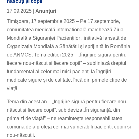
născuți și copii
17.09.2025
|
Anunțuri
Timișoara, 17 septembrie 2025 – Pe 17 septembrie,
comunitatea medicală internațională marchează Ziua
Mondială a Siguranței Pacienților , inițiativă lansată de
Organizația Mondială a Sănătății și sprijinită în România
de ANMCS. Tema ediției 2025 – „Îngrijire sigură pentru
fiecare nou-născut și fiecare copil” – subliniază dreptul
fundamental al celor mai mici pacienți la îngrijiri
medicale sigure și de calitate, încă din primele clipe de
viață.
Tema din acest an – „Îngrijire sigură pentru fiecare nou-
născut și fiecare copil”, sub deviza „În siguranță, din
prima zi de viață!” – ne reamintește responsabilitatea
comună de a proteja cei mai vulnerabili pacienți: copiii și
nou-născuții.