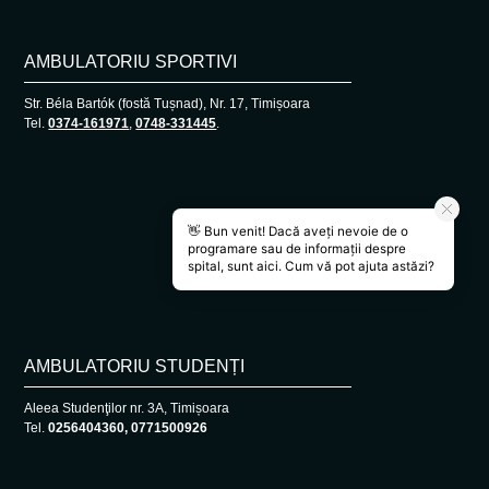
AMBULATORIU SPORTIVI
Str. Béla Bartók (fostă Tușnad), Nr. 17, Timișoara
Tel.
0374-161971
,
0748-331445
.
AMBULATORIU STUDENȚI
Aleea Studenţilor nr. 3A, Timișoara
Tel.
0256404360, 0771500926