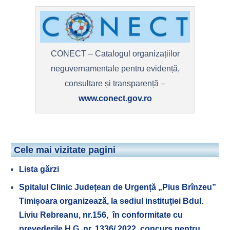
CONECT – Catalogul organizațiilor
neguvernamentale pentru evidență,
consultare și transparență –
www.conect.gov.ro
Cele mai vizitate pagini
Lista gărzi
Spitalul Clinic Județean de Urgență „Pius Brînzeu”
Timișoara organizează, la sediul instituției Bdul.
Liviu Rebreanu, nr.156, în conformitate cu
prevederile H.G. nr. 1336/ 2022, concurs pentru